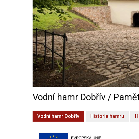
Vodní hamr Dobřív / Pamět
Vodní hamr Dobřív
Historie hamru
H