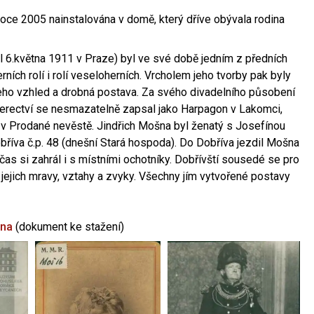
oce 2005 nainstalována v domě, který dříve obývala rodina
l 6.května 1911 v Praze) byl ve své době jedním z předních
ních rolí i rolí veseloherních. Vrcholem jeho tvorby pak byly
jeho vzhled a drobná postava. Za svého divadelního působení
 herectví se nesmazatelně zapsal jako Harpagon v Lakomci,
 v Prodané nevěstě. Jindřich Mošna byl ženatý s Josefínou
říva č.p. 48 (dnešní Stará hospoda). Do Dobříva jezdil Mošna
občas si zahrál i s místními ochotníky. Dobřívští sousedé se pro
 jejich mravy, vztahy a zvyky. Všechny jím vytvořené postavy
šna
(dokument ke stažení)