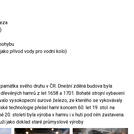
leza
)
 pohybu
 jako přívod vody pro vodní kolo)
ší památka svého druhu v ČR. Dnešní zděná budova byla
 dřevěných hamrů z let 1658 a 1701. Bohaté strojní vybavení
ovalo vysokopecní surové železo, ze kterého se vykovávaly
ské technologie přešel hamr koncem 60. let 19. stol. na
 20. století byla výroba v hamru i v huti pod ním zastavena.
ouží jako doklad staré průmyslové výroby.