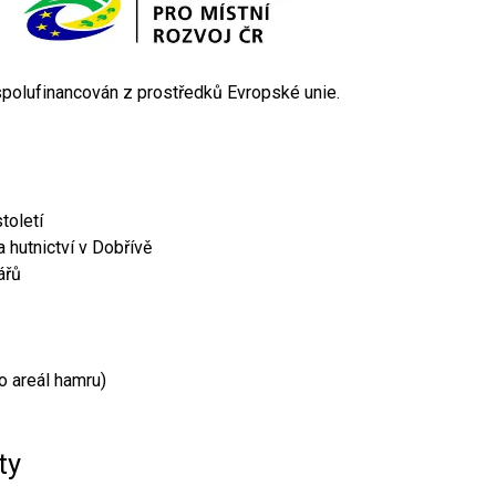
 spolufinancován z prostředků Evropské unie.
toletí
 hutnictví v Dobřívě
ářů
o areál hamru)
ty