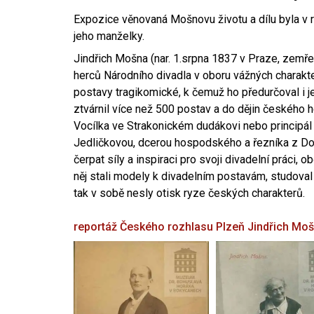
Expozice věnovaná Mošnovu životu a dílu byla v r
jeho manželky.
Jindřich Mošna (nar. 1.srpna 1837 v Praze, zemře
herců Národního divadla v oboru vážných charakter
postavy tragikomické, k čemuž ho předurčoval i 
ztvárnil více než 500 postav a do dějin českého
Vocílka ve Strakonickém dudákovi nebo principál
Jedličkovou, dcerou hospodského a řezníka z Dob
čerpat síly a inspiraci pro svoji divadelní práci, 
něj stali modely k divadelním postavám, studoval
tak v sobě nesly otisk ryze českých charakterů.
reportáž Českého rozhlasu Plzeň
Jindřich Mo