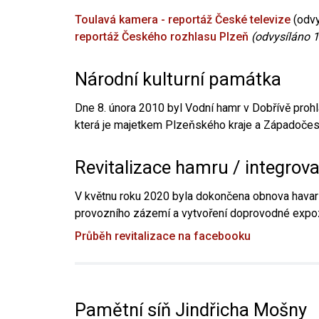
Toulavá kamera - reportáž České televize
(odvy
reportáž Českého rozhlasu Plzeň
(odvysíláno 1
Národní kulturní památka
Dne 8. února 2010 byl Vodní hamr v Dobřívě prohl
která je majetkem Plzeňského kraje a Západočesk
Revitalizace hamru / integrov
V květnu roku 2020 byla dokončena obnova havari
provozního zázemí a vytvoření doprovodné expoz
Průběh revitalizace na facebooku
Pamětní síň Jindřicha Mošny