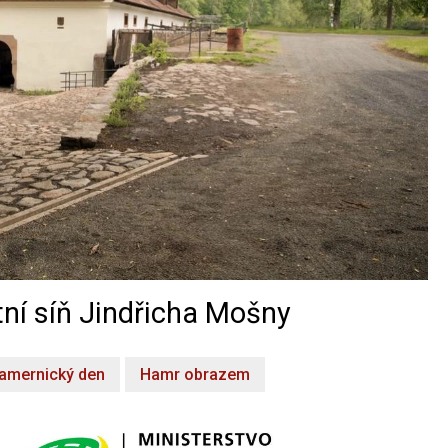
ní síň Jindřicha Mošny
amernický den
Hamr obrazem