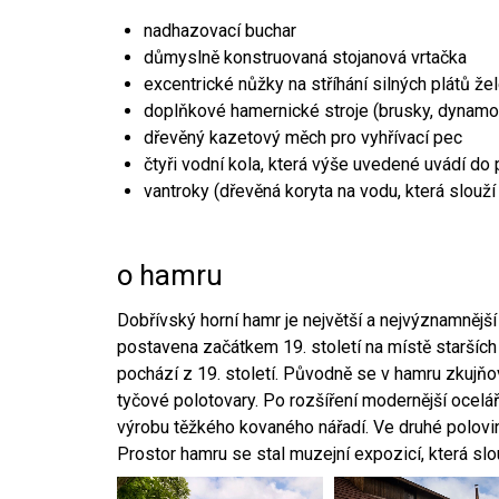
nadhazovací buchar
důmyslně konstruovaná stojanová vrtačka
excentrické nůžky na stříhání silných plátů že
doplňkové hamernické stroje (brusky, dynamo
dřevěný kazetový měch pro vyhřívací pec
čtyři vodní kola, která výše uvedené uvádí do
vantroky (dřevěná koryta na vodu, která slouží
o hamru
Dobřívský horní hamr je největší a nejvýznamněj
postavena začátkem 19. století na místě starších
pochází z 19. století. Původně se v hamru zkujň
tyčové polotovary. Po rozšíření modernější ocelář
výrobu těžkého kovaného nářadí. Ve druhé polovině
Prostor hamru se stal muzejní expozicí, která sl