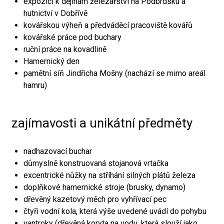
expozici k dějinám železářství na Podbrdsku a
hutnictví v Dobřívě
kovářskou výheň a předváděcí pracoviště kovářů
kovářské práce pod buchary
ruční práce na kovadlině
Hamernický den
pamětní síň Jindřicha Mošny (nachází se mimo areál
hamru)
zajímavosti a unikátní předměty
nadhazovací buchar
důmyslně konstruovaná stojanová vrtačka
excentrické nůžky na stříhání silných plátů železa
doplňkové hamernické stroje (brusky, dynamo)
dřevěný kazetový měch pro vyhřívací pec
čtyři vodní kola, která výše uvedené uvádí do pohybu
vantroky (dřevěná koryta na vodu, která slouží jako