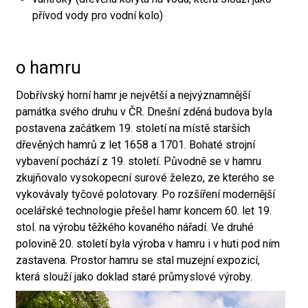
přívod vody pro vodní kolo)
o hamru
Dobřívský horní hamr je největší a nejvýznamnější
památka svého druhu v ČR. Dnešní zděná budova byla
postavena začátkem 19. století na místě starších
dřevěných hamrů z let 1658 a 1701. Bohaté strojní
vybavení pochází z 19. století. Původně se v hamru
zkujňovalo vysokopecní surové železo, ze kterého se
vykovávaly tyčové polotovary. Po rozšíření modernější
ocelářské technologie přešel hamr koncem 60. let 19.
stol. na výrobu těžkého kovaného nářadí. Ve druhé
polovině 20. století byla výroba v hamru i v huti pod ním
zastavena. Prostor hamru se stal muzejní expozicí,
která slouží jako doklad staré průmyslové výroby.