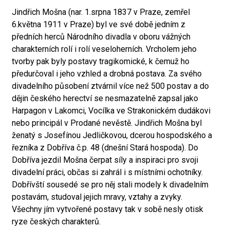
Jindřich Mošna (nar. 1.srpna 1837 v Praze, zemřel
6.května 1911 v Praze) byl ve své době jedním z
předních herců Národního divadla v oboru vážných
charakterních rolí i rolí veseloherních. Vrcholem jeho
tvorby pak byly postavy tragikomické, k čemuž ho
předurčoval i jeho vzhled a drobná postava. Za svého
divadelního působení ztvárnil více než 500 postav a do
dějin českého herectví se nesmazatelně zapsal jako
Harpagon v Lakomci, Vocílka ve Strakonickém dudákovi
nebo principál v Prodané nevěstě. Jindřich Mošna byl
ženatý s Josefínou Jedličkovou, dcerou hospodského a
řezníka z Dobříva č.p. 48 (dnešní Stará hospoda). Do
Dobříva jezdil Mošna čerpat síly a inspiraci pro svoji
divadelní práci, občas si zahrál i s místními ochotníky.
Dobřívští sousedé se pro něj stali modely k divadelním
postavám, studoval jejich mravy, vztahy a zvyky.
Všechny jím vytvořené postavy tak v sobě nesly otisk
ryze českých charakterů.