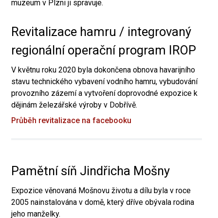
muzeum v Plzni ji spravuje.
Revitalizace hamru / integrovaný
regionální operační program IROP
V květnu roku 2020 byla dokončena obnova havarijního
stavu technického vybavení vodního hamru, vybudování
provozního zázemí a vytvoření doprovodné expozice k
dějinám železářské výroby v Dobřívě.
Průběh revitalizace na facebooku
Pamětní síň Jindřicha Mošny
Expozice věnovaná Mošnovu životu a dílu byla v roce
2005 nainstalována v domě, který dříve obývala rodina
jeho manželky.