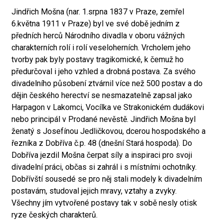
Jindřich Mošna (nar. 1.srpna 1837 v Praze, zemřel
6.května 1911 v Praze) byl ve své době jedním z
předních herců Národního divadla v oboru vážných
charakterních rolí i rolí veseloherních. Vrcholem jeho
tvorby pak byly postavy tragikomické, k čemuž ho
předurčoval i jeho vzhled a drobná postava. Za svého
divadelního působení ztvárnil více než 500 postav a do
dějin českého herectví se nesmazatelně zapsal jako
Harpagon v Lakomci, Vocílka ve Strakonickém dudákovi
nebo principál v Prodané nevěstě. Jindřich Mošna byl
ženatý s Josefínou Jedličkovou, dcerou hospodského a
řezníka z Dobříva č.p. 48 (dnešní Stará hospoda). Do
Dobříva jezdil Mošna čerpat síly a inspiraci pro svoji
divadelní práci, občas si zahrál i s místními ochotníky.
Dobřívští sousedé se pro něj stali modely k divadelním
postavám, studoval jejich mravy, vztahy a zvyky.
Všechny jím vytvořené postavy tak v sobě nesly otisk
ryze českých charakterů.