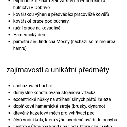
expozici k dějinám železářství na Podbrdsku a
hutnictví v Dobřívě
kovářskou výheň a předváděcí pracoviště kovářů
kovářské práce pod buchary
ruční práce na kovadlině
Hamernický den
pamětní síň Jindřicha Mošny (nachází se mimo areál
hamru)
zajímavosti a unikátní předměty
nadhazovací buchar
důmyslně konstruovaná stojanová vrtačka
excentrické nůžky na stříhání silných plátů železa
doplňkové hamernické stroje (brusky, dynamo)
dřevěný kazetový měch pro vyhřívací pec
čtyři vodní kola, která výše uvedené uvádí do pohybu
vantroky (dřevěná koryta na vodu, která slouží jako