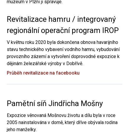
muzeum v Plzni ji spravuje.
Revitalizace hamru / integrovaný
regionální operační program IROP
V květnu roku 2020 byla dokončena obnova havarijního
stavu technického vybavení vodního hamru, vybudování
provozního zázemí a vytvoření doprovodné expozice k
dějinám železářské výroby v Dobřívě.
Průběh revitalizace na facebooku
Pamětní síň Jindřicha Mošny
Expozice věnovaná Mošnovu životu a dílu byla v roce
2005 nainstalována v domě, který dříve obývala rodina
jeho manželky.