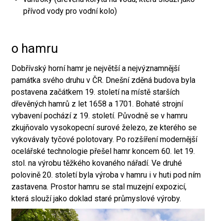
přívod vody pro vodní kolo)
o hamru
Dobřívský horní hamr je největší a nejvýznamnější
památka svého druhu v ČR. Dnešní zděná budova byla
postavena začátkem 19. století na místě starších
dřevěných hamrů z let 1658 a 1701. Bohaté strojní
vybavení pochází z 19. století. Původně se v hamru
zkujňovalo vysokopecní surové železo, ze kterého se
vykovávaly tyčové polotovary. Po rozšíření modernější
ocelářské technologie přešel hamr koncem 60. let 19.
stol. na výrobu těžkého kovaného nářadí. Ve druhé
polovině 20. století byla výroba v hamru i v huti pod ním
zastavena. Prostor hamru se stal muzejní expozicí,
která slouží jako doklad staré průmyslové výroby.