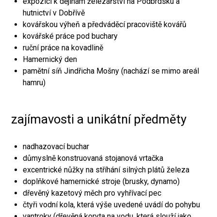
expozici k dějinám železářství na Podbrdsku a
hutnictví v Dobřívě
kovářskou výheň a předváděcí pracoviště kovářů
kovářské práce pod buchary
ruční práce na kovadlině
Hamernický den
pamětní síň Jindřicha Mošny (nachází se mimo areál
hamru)
zajímavosti a unikátní předměty
nadhazovací buchar
důmyslně konstruovaná stojanová vrtačka
excentrické nůžky na stříhání silných plátů železa
doplňkové hamernické stroje (brusky, dynamo)
dřevěný kazetový měch pro vyhřívací pec
čtyři vodní kola, která výše uvedené uvádí do pohybu
vantroky (dřevěná koryta na vodu, která slouží jako