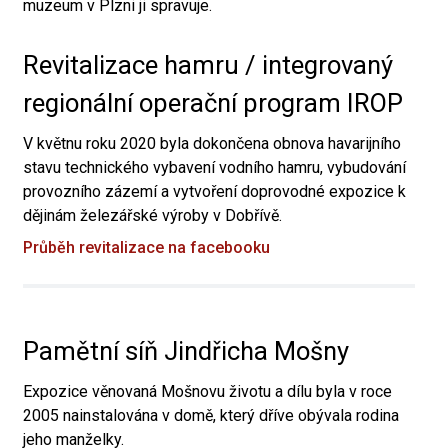
muzeum v Plzni ji spravuje.
Revitalizace hamru / integrovaný
regionální operační program IROP
V květnu roku 2020 byla dokončena obnova havarijního
stavu technického vybavení vodního hamru, vybudování
provozního zázemí a vytvoření doprovodné expozice k
dějinám železářské výroby v Dobřívě.
Průběh revitalizace na facebooku
Pamětní síň Jindřicha Mošny
Expozice věnovaná Mošnovu životu a dílu byla v roce
2005 nainstalována v domě, který dříve obývala rodina
jeho manželky.