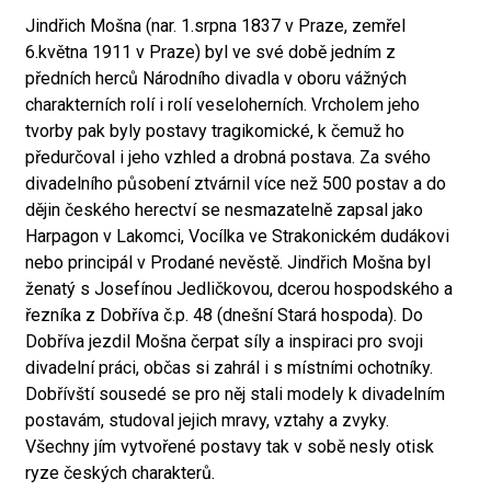
Jindřich Mošna (nar. 1.srpna 1837 v Praze, zemřel
6.května 1911 v Praze) byl ve své době jedním z
předních herců Národního divadla v oboru vážných
charakterních rolí i rolí veseloherních. Vrcholem jeho
tvorby pak byly postavy tragikomické, k čemuž ho
předurčoval i jeho vzhled a drobná postava. Za svého
divadelního působení ztvárnil více než 500 postav a do
dějin českého herectví se nesmazatelně zapsal jako
Harpagon v Lakomci, Vocílka ve Strakonickém dudákovi
nebo principál v Prodané nevěstě. Jindřich Mošna byl
ženatý s Josefínou Jedličkovou, dcerou hospodského a
řezníka z Dobříva č.p. 48 (dnešní Stará hospoda). Do
Dobříva jezdil Mošna čerpat síly a inspiraci pro svoji
divadelní práci, občas si zahrál i s místními ochotníky.
Dobřívští sousedé se pro něj stali modely k divadelním
postavám, studoval jejich mravy, vztahy a zvyky.
Všechny jím vytvořené postavy tak v sobě nesly otisk
ryze českých charakterů.