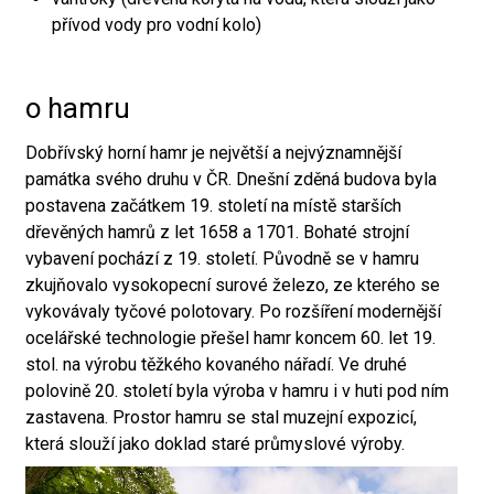
přívod vody pro vodní kolo)
o hamru
Dobřívský horní hamr je největší a nejvýznamnější
památka svého druhu v ČR. Dnešní zděná budova byla
postavena začátkem 19. století na místě starších
dřevěných hamrů z let 1658 a 1701. Bohaté strojní
vybavení pochází z 19. století. Původně se v hamru
zkujňovalo vysokopecní surové železo, ze kterého se
vykovávaly tyčové polotovary. Po rozšíření modernější
ocelářské technologie přešel hamr koncem 60. let 19.
stol. na výrobu těžkého kovaného nářadí. Ve druhé
polovině 20. století byla výroba v hamru i v huti pod ním
zastavena. Prostor hamru se stal muzejní expozicí,
která slouží jako doklad staré průmyslové výroby.