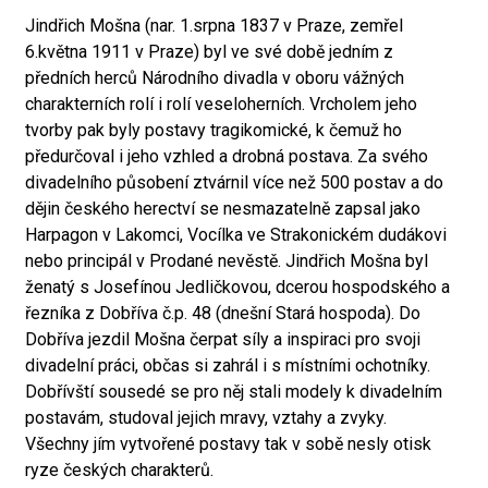
Jindřich Mošna (nar. 1.srpna 1837 v Praze, zemřel
6.května 1911 v Praze) byl ve své době jedním z
předních herců Národního divadla v oboru vážných
charakterních rolí i rolí veseloherních. Vrcholem jeho
tvorby pak byly postavy tragikomické, k čemuž ho
předurčoval i jeho vzhled a drobná postava. Za svého
divadelního působení ztvárnil více než 500 postav a do
dějin českého herectví se nesmazatelně zapsal jako
Harpagon v Lakomci, Vocílka ve Strakonickém dudákovi
nebo principál v Prodané nevěstě. Jindřich Mošna byl
ženatý s Josefínou Jedličkovou, dcerou hospodského a
řezníka z Dobříva č.p. 48 (dnešní Stará hospoda). Do
Dobříva jezdil Mošna čerpat síly a inspiraci pro svoji
divadelní práci, občas si zahrál i s místními ochotníky.
Dobřívští sousedé se pro něj stali modely k divadelním
postavám, studoval jejich mravy, vztahy a zvyky.
Všechny jím vytvořené postavy tak v sobě nesly otisk
ryze českých charakterů.