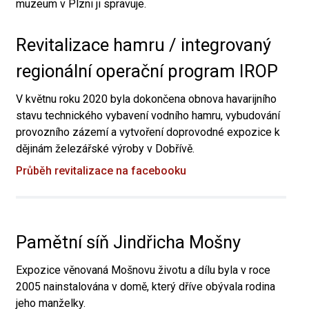
muzeum v Plzni ji spravuje.
Revitalizace hamru / integrovaný
regionální operační program IROP
V květnu roku 2020 byla dokončena obnova havarijního
stavu technického vybavení vodního hamru, vybudování
provozního zázemí a vytvoření doprovodné expozice k
dějinám železářské výroby v Dobřívě.
Průběh revitalizace na facebooku
Pamětní síň Jindřicha Mošny
Expozice věnovaná Mošnovu životu a dílu byla v roce
2005 nainstalována v domě, který dříve obývala rodina
jeho manželky.