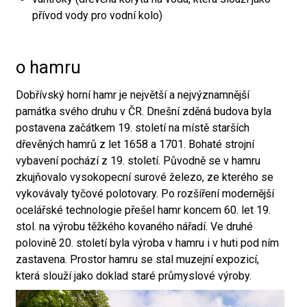
přívod vody pro vodní kolo)
o hamru
Dobřívský horní hamr je největší a nejvýznamnější
památka svého druhu v ČR. Dnešní zděná budova byla
postavena začátkem 19. století na místě starších
dřevěných hamrů z let 1658 a 1701. Bohaté strojní
vybavení pochází z 19. století. Původně se v hamru
zkujňovalo vysokopecní surové železo, ze kterého se
vykovávaly tyčové polotovary. Po rozšíření modernější
ocelářské technologie přešel hamr koncem 60. let 19.
stol. na výrobu těžkého kovaného nářadí. Ve druhé
polovině 20. století byla výroba v hamru i v huti pod ním
zastavena. Prostor hamru se stal muzejní expozicí,
která slouží jako doklad staré průmyslové výroby.