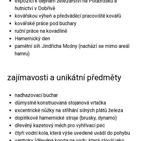
expozici k dějinám železářství na Podbrdsku a
hutnictví v Dobřívě
kovářskou výheň a předváděcí pracoviště kovářů
kovářské práce pod buchary
ruční práce na kovadlině
Hamernický den
pamětní síň Jindřicha Mošny (nachází se mimo areál
hamru)
zajímavosti a unikátní předměty
nadhazovací buchar
důmyslně konstruovaná stojanová vrtačka
excentrické nůžky na stříhání silných plátů železa
doplňkové hamernické stroje (brusky, dynamo)
dřevěný kazetový měch pro vyhřívací pec
čtyři vodní kola, která výše uvedené uvádí do pohybu
vantroky (dřevěná koryta na vodu, která slouží jako