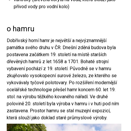
přívod vody pro vodní kolo)
o hamru
Dobřívský horní hamr je největší a nejvýznamnější
památka svého druhu v ČR. Dnešní zděná budova byla
postavena začátkem 19. století na místě starších
dřevěných hamrů z let 1658 a 1701. Bohaté strojní
vybavení pochází z 19. století. Původně se v hamru
zkujňovalo vysokopecní surové železo, ze kterého se
vykovávaly tyčové polotovary. Po rozšíření modernější
ocelářské technologie přešel hamr koncem 60. let 19.
stol. na výrobu těžkého kovaného nářadí. Ve druhé
polovině 20. století byla výroba v hamru i v huti pod ním
zastavena. Prostor hamru se stal muzejní expozicí,
která slouží jako doklad staré průmyslové výroby.