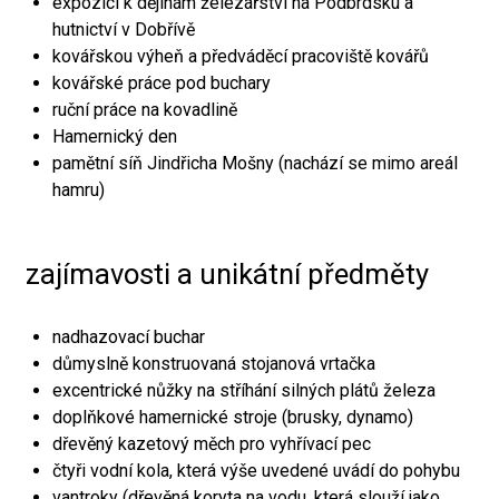
expozici k dějinám železářství na Podbrdsku a
hutnictví v Dobřívě
kovářskou výheň a předváděcí pracoviště kovářů
kovářské práce pod buchary
ruční práce na kovadlině
Hamernický den
pamětní síň Jindřicha Mošny (nachází se mimo areál
hamru)
zajímavosti a unikátní předměty
nadhazovací buchar
důmyslně konstruovaná stojanová vrtačka
excentrické nůžky na stříhání silných plátů železa
doplňkové hamernické stroje (brusky, dynamo)
dřevěný kazetový měch pro vyhřívací pec
čtyři vodní kola, která výše uvedené uvádí do pohybu
vantroky (dřevěná koryta na vodu, která slouží jako