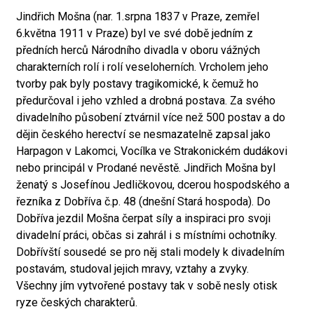
Jindřich Mošna (nar. 1.srpna 1837 v Praze, zemřel
6.května 1911 v Praze) byl ve své době jedním z
předních herců Národního divadla v oboru vážných
charakterních rolí i rolí veseloherních. Vrcholem jeho
tvorby pak byly postavy tragikomické, k čemuž ho
předurčoval i jeho vzhled a drobná postava. Za svého
divadelního působení ztvárnil více než 500 postav a do
dějin českého herectví se nesmazatelně zapsal jako
Harpagon v Lakomci, Vocílka ve Strakonickém dudákovi
nebo principál v Prodané nevěstě. Jindřich Mošna byl
ženatý s Josefínou Jedličkovou, dcerou hospodského a
řezníka z Dobříva č.p. 48 (dnešní Stará hospoda). Do
Dobříva jezdil Mošna čerpat síly a inspiraci pro svoji
divadelní práci, občas si zahrál i s místními ochotníky.
Dobřívští sousedé se pro něj stali modely k divadelním
postavám, studoval jejich mravy, vztahy a zvyky.
Všechny jím vytvořené postavy tak v sobě nesly otisk
ryze českých charakterů.