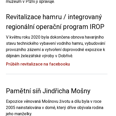
muzeum v Plzni ji spravuje.
Revitalizace hamru / integrovaný
regionální operační program IROP
V květnu roku 2020 byla dokončena obnova havarijního
stavu technického vybavení vodního hamru, vybudování
provozního zázemí a vytvoření doprovodné expozice k
dějinám železářské výroby v Dobřívě.
Průběh revitalizace na facebooku
Pamětní síň Jindřicha Mošny
Expozice věnovaná Mošnovu životu a dílu byla v roce
2005 nainstalována v domě, který dříve obývala rodina
jeho manželky.