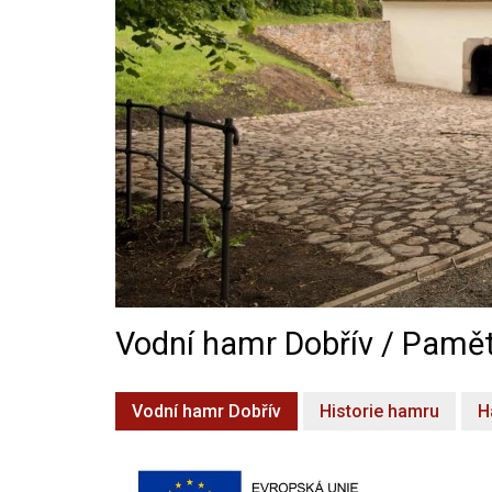
Vodní hamr Dobřív / Pamět
Vodní hamr Dobřív
Historie hamru
H