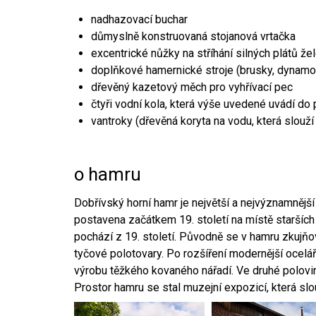
nadhazovací buchar
důmyslně konstruovaná stojanová vrtačka
excentrické nůžky na stříhání silných plátů že
doplňkové hamernické stroje (brusky, dynamo
dřevěný kazetový měch pro vyhřívací pec
čtyři vodní kola, která výše uvedené uvádí do
vantroky (dřevěná koryta na vodu, která slouží
o hamru
Dobřívský horní hamr je největší a nejvýznamněj
postavena začátkem 19. století na místě starších
pochází z 19. století. Původně se v hamru zkujň
tyčové polotovary. Po rozšíření modernější ocelář
výrobu těžkého kovaného nářadí. Ve druhé polovině
Prostor hamru se stal muzejní expozicí, která sl