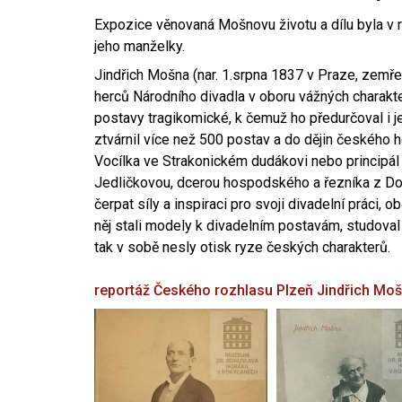
Expozice věnovaná Mošnovu životu a dílu byla v r
jeho manželky.
Jindřich Mošna (nar. 1.srpna 1837 v Praze, zemře
herců Národního divadla v oboru vážných charakter
postavy tragikomické, k čemuž ho předurčoval i 
ztvárnil více než 500 postav a do dějin českého
Vocílka ve Strakonickém dudákovi nebo principál
Jedličkovou, dcerou hospodského a řezníka z Dob
čerpat síly a inspiraci pro svoji divadelní práci, 
něj stali modely k divadelním postavám, studoval
tak v sobě nesly otisk ryze českých charakterů.
reportáž Českého rozhlasu Plzeň
Jindřich Mo