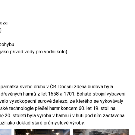
leza
)
 pohybu
 jako přívod vody pro vodní kolo)
ší památka svého druhu v ČR. Dnešní zděná budova byla
 dřevěných hamrů z let 1658 a 1701. Bohaté strojní vybavení
ovalo vysokopecní surové železo, ze kterého se vykovávaly
ské technologie přešel hamr koncem 60. let 19. stol. na
 20. století byla výroba v hamru i v huti pod ním zastavena.
ouží jako doklad staré průmyslové výroby.