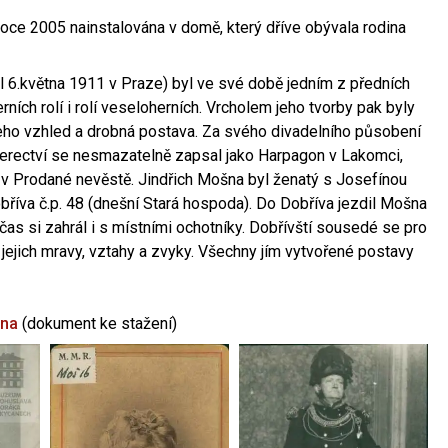
oce 2005 nainstalována v domě, který dříve obývala rodina
l 6.května 1911 v Praze) byl ve své době jedním z předních
ních rolí i rolí veseloherních. Vrcholem jeho tvorby pak byly
jeho vzhled a drobná postava. Za svého divadelního působení
 herectví se nesmazatelně zapsal jako Harpagon v Lakomci,
 v Prodané nevěstě. Jindřich Mošna byl ženatý s Josefínou
říva č.p. 48 (dnešní Stará hospoda). Do Dobříva jezdil Mošna
občas si zahrál i s místními ochotníky. Dobřívští sousedé se pro
 jejich mravy, vztahy a zvyky. Všechny jím vytvořené postavy
šna
(dokument ke stažení)