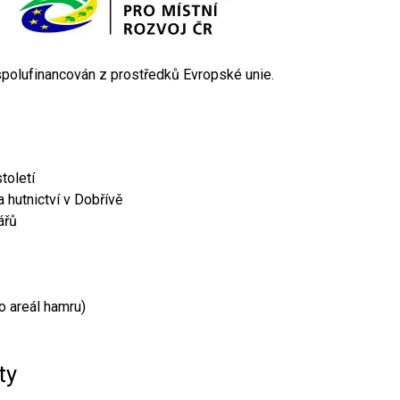
 spolufinancován z prostředků Evropské unie.
toletí
 hutnictví v Dobřívě
ářů
o areál hamru)
ty