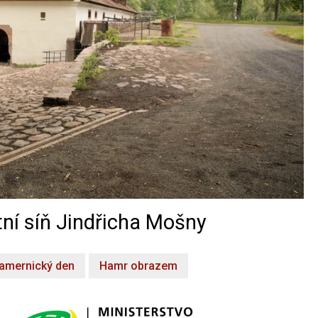
ní síň Jindřicha Mošny
amernický den
Hamr obrazem