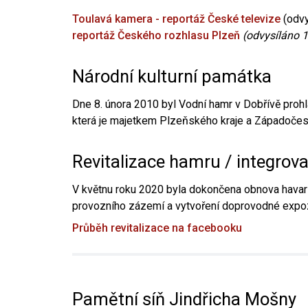
Toulavá kamera - reportáž České televize
(odvy
reportáž Českého rozhlasu Plzeň
(odvysíláno 1
Národní kulturní památka
Dne 8. února 2010 byl Vodní hamr v Dobřívě prohl
která je majetkem Plzeňského kraje a Západočesk
Revitalizace hamru / integrov
V květnu roku 2020 byla dokončena obnova havari
provozního zázemí a vytvoření doprovodné expoz
Průběh revitalizace na facebooku
Pamětní síň Jindřicha Mošny