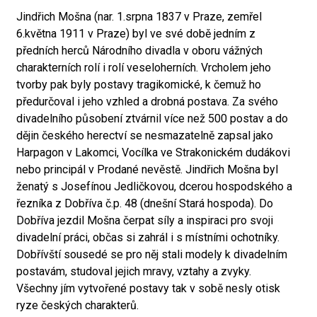
Jindřich Mošna (nar. 1.srpna 1837 v Praze, zemřel
6.května 1911 v Praze) byl ve své době jedním z
předních herců Národního divadla v oboru vážných
charakterních rolí i rolí veseloherních. Vrcholem jeho
tvorby pak byly postavy tragikomické, k čemuž ho
předurčoval i jeho vzhled a drobná postava. Za svého
divadelního působení ztvárnil více než 500 postav a do
dějin českého herectví se nesmazatelně zapsal jako
Harpagon v Lakomci, Vocílka ve Strakonickém dudákovi
nebo principál v Prodané nevěstě. Jindřich Mošna byl
ženatý s Josefínou Jedličkovou, dcerou hospodského a
řezníka z Dobříva č.p. 48 (dnešní Stará hospoda). Do
Dobříva jezdil Mošna čerpat síly a inspiraci pro svoji
divadelní práci, občas si zahrál i s místními ochotníky.
Dobřívští sousedé se pro něj stali modely k divadelním
postavám, studoval jejich mravy, vztahy a zvyky.
Všechny jím vytvořené postavy tak v sobě nesly otisk
ryze českých charakterů.