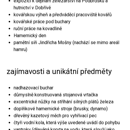
expozici k dějinám železářství na Podbrdsku a
hutnictví v Dobřívě
kovářskou výheň a předváděcí pracoviště kovářů
kovářské práce pod buchary
ruční práce na kovadlině
Hamernický den
pamětní síň Jindřicha Mošny (nachází se mimo areál
hamru)
zajímavosti a unikátní předměty
nadhazovací buchar
důmyslně konstruovaná stojanová vrtačka
excentrické nůžky na stříhání silných plátů železa
doplňkové hamernické stroje (brusky, dynamo)
dřevěný kazetový měch pro vyhřívací pec
čtyři vodní kola, která výše uvedené uvádí do pohybu
vantroky (dřevěná koryta na vodu, která slouží jako