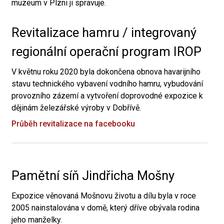
muzeum v Plzni ji spravuje.
Revitalizace hamru / integrovaný
regionální operační program IROP
V květnu roku 2020 byla dokončena obnova havarijního
stavu technického vybavení vodního hamru, vybudování
provozního zázemí a vytvoření doprovodné expozice k
dějinám železářské výroby v Dobřívě.
Průběh revitalizace na facebooku
Pamětní síň Jindřicha Mošny
Expozice věnovaná Mošnovu životu a dílu byla v roce
2005 nainstalována v domě, který dříve obývala rodina
jeho manželky.