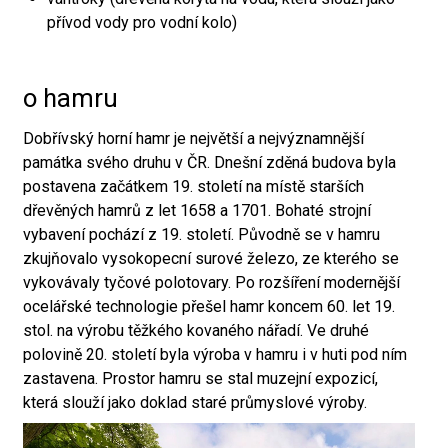
přívod vody pro vodní kolo)
o hamru
Dobřívský horní hamr je největší a nejvýznamnější
památka svého druhu v ČR. Dnešní zděná budova byla
postavena začátkem 19. století na místě starších
dřevěných hamrů z let 1658 a 1701. Bohaté strojní
vybavení pochází z 19. století. Původně se v hamru
zkujňovalo vysokopecní surové železo, ze kterého se
vykovávaly tyčové polotovary. Po rozšíření modernější
ocelářské technologie přešel hamr koncem 60. let 19.
stol. na výrobu těžkého kovaného nářadí. Ve druhé
polovině 20. století byla výroba v hamru i v huti pod ním
zastavena. Prostor hamru se stal muzejní expozicí,
která slouží jako doklad staré průmyslové výroby.