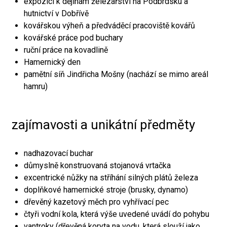
expozici k dějinám železářství na Podbrdsku a
hutnictví v Dobřívě
kovářskou výheň a předváděcí pracoviště kovářů
kovářské práce pod buchary
ruční práce na kovadlině
Hamernický den
pamětní síň Jindřicha Mošny (nachází se mimo areál
hamru)
zajímavosti a unikátní předměty
nadhazovací buchar
důmyslně konstruovaná stojanová vrtačka
excentrické nůžky na stříhání silných plátů železa
doplňkové hamernické stroje (brusky, dynamo)
dřevěný kazetový měch pro vyhřívací pec
čtyři vodní kola, která výše uvedené uvádí do pohybu
vantroky (dřevěná koryta na vodu, která slouží jako