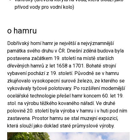
přívod vody pro vodní kolo)
o hamru
Dobřívský horní hamr je největší a nejvýznamnější
památka svého druhu v ČR. Dnešní zděná budova byla
postavena začátkem 19. století na místě starších
dřevěných hamrů z let 1658 a 1701. Bohaté strojní
vybavení pochází z 19. století. Původně se v hamru
zkujňovalo vysokopecní surové železo, ze kterého se
vykovávaly tyčové polotovary. Po rozšíření modernější
ocelářské technologie přešel hamr koncem 60. let 19.
stol. na výrobu těžkého kovaného nářadí. Ve druhé
polovině 20. století byla výroba v hamru i v huti pod ním
zastavena. Prostor hamru se stal muzejní expozicí,
která slouží jako doklad staré průmyslové výroby.