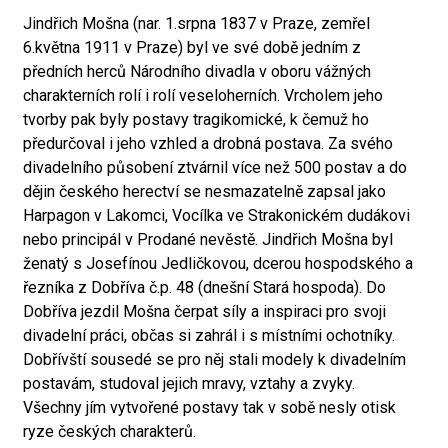
Jindřich Mošna (nar. 1.srpna 1837 v Praze, zemřel
6.května 1911 v Praze) byl ve své době jedním z
předních herců Národního divadla v oboru vážných
charakterních rolí i rolí veseloherních. Vrcholem jeho
tvorby pak byly postavy tragikomické, k čemuž ho
předurčoval i jeho vzhled a drobná postava. Za svého
divadelního působení ztvárnil více než 500 postav a do
dějin českého herectví se nesmazatelně zapsal jako
Harpagon v Lakomci, Vocílka ve Strakonickém dudákovi
nebo principál v Prodané nevěstě. Jindřich Mošna byl
ženatý s Josefínou Jedličkovou, dcerou hospodského a
řezníka z Dobříva č.p. 48 (dnešní Stará hospoda). Do
Dobříva jezdil Mošna čerpat síly a inspiraci pro svoji
divadelní práci, občas si zahrál i s místními ochotníky.
Dobřívští sousedé se pro něj stali modely k divadelním
postavám, studoval jejich mravy, vztahy a zvyky.
Všechny jím vytvořené postavy tak v sobě nesly otisk
ryze českých charakterů.