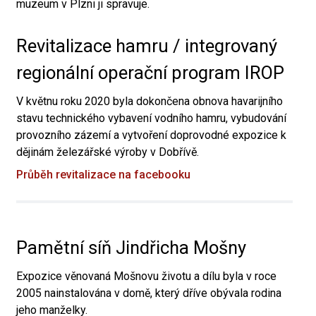
muzeum v Plzni ji spravuje.
Revitalizace hamru / integrovaný
regionální operační program IROP
V květnu roku 2020 byla dokončena obnova havarijního
stavu technického vybavení vodního hamru, vybudování
provozního zázemí a vytvoření doprovodné expozice k
dějinám železářské výroby v Dobřívě.
Průběh revitalizace na facebooku
Pamětní síň Jindřicha Mošny
Expozice věnovaná Mošnovu životu a dílu byla v roce
2005 nainstalována v domě, který dříve obývala rodina
jeho manželky.