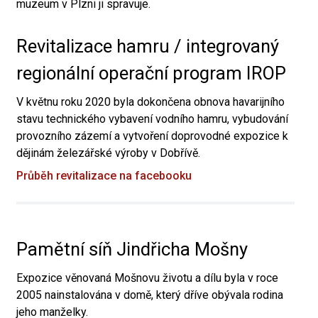
muzeum v Plzni ji spravuje.
Revitalizace hamru / integrovaný
regionální operační program IROP
V květnu roku 2020 byla dokončena obnova havarijního
stavu technického vybavení vodního hamru, vybudování
provozního zázemí a vytvoření doprovodné expozice k
dějinám železářské výroby v Dobřívě.
Průběh revitalizace na facebooku
Pamětní síň Jindřicha Mošny
Expozice věnovaná Mošnovu životu a dílu byla v roce
2005 nainstalována v domě, který dříve obývala rodina
jeho manželky.