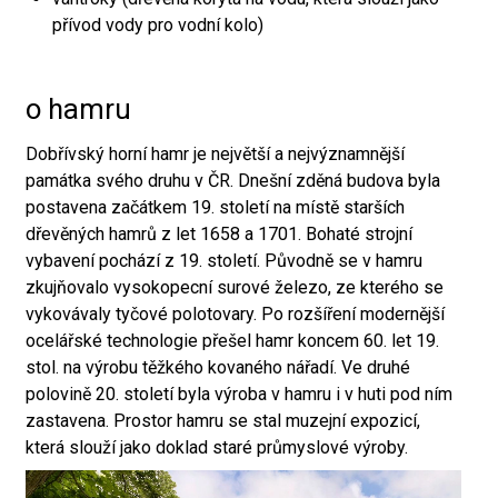
přívod vody pro vodní kolo)
o hamru
Dobřívský horní hamr je největší a nejvýznamnější
památka svého druhu v ČR. Dnešní zděná budova byla
postavena začátkem 19. století na místě starších
dřevěných hamrů z let 1658 a 1701. Bohaté strojní
vybavení pochází z 19. století. Původně se v hamru
zkujňovalo vysokopecní surové železo, ze kterého se
vykovávaly tyčové polotovary. Po rozšíření modernější
ocelářské technologie přešel hamr koncem 60. let 19.
stol. na výrobu těžkého kovaného nářadí. Ve druhé
polovině 20. století byla výroba v hamru i v huti pod ním
zastavena. Prostor hamru se stal muzejní expozicí,
která slouží jako doklad staré průmyslové výroby.