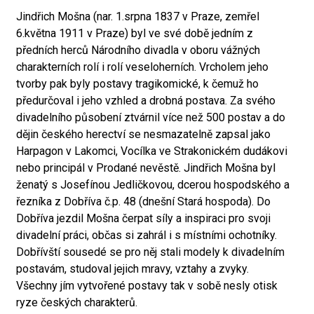
Jindřich Mošna (nar. 1.srpna 1837 v Praze, zemřel
6.května 1911 v Praze) byl ve své době jedním z
předních herců Národního divadla v oboru vážných
charakterních rolí i rolí veseloherních. Vrcholem jeho
tvorby pak byly postavy tragikomické, k čemuž ho
předurčoval i jeho vzhled a drobná postava. Za svého
divadelního působení ztvárnil více než 500 postav a do
dějin českého herectví se nesmazatelně zapsal jako
Harpagon v Lakomci, Vocílka ve Strakonickém dudákovi
nebo principál v Prodané nevěstě. Jindřich Mošna byl
ženatý s Josefínou Jedličkovou, dcerou hospodského a
řezníka z Dobříva č.p. 48 (dnešní Stará hospoda). Do
Dobříva jezdil Mošna čerpat síly a inspiraci pro svoji
divadelní práci, občas si zahrál i s místními ochotníky.
Dobřívští sousedé se pro něj stali modely k divadelním
postavám, studoval jejich mravy, vztahy a zvyky.
Všechny jím vytvořené postavy tak v sobě nesly otisk
ryze českých charakterů.