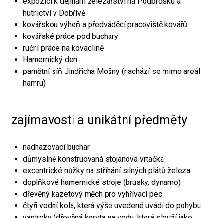
expozici k dějinám železářství na Podbrdsku a
hutnictví v Dobřívě
kovářskou výheň a předváděcí pracoviště kovářů
kovářské práce pod buchary
ruční práce na kovadlině
Hamernický den
pamětní síň Jindřicha Mošny (nachází se mimo areál
hamru)
zajímavosti a unikátní předměty
nadhazovací buchar
důmyslně konstruovaná stojanová vrtačka
excentrické nůžky na stříhání silných plátů železa
doplňkové hamernické stroje (brusky, dynamo)
dřevěný kazetový měch pro vyhřívací pec
čtyři vodní kola, která výše uvedené uvádí do pohybu
vantroky (dřevěná koryta na vodu, která slouží jako