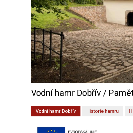
Vodní hamr Dobřív / Pamět
Vodní hamr Dobřív
Historie hamru
H