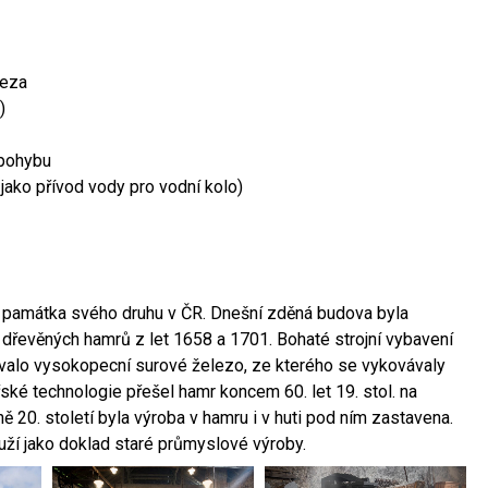
leza
)
 pohybu
 jako přívod vody pro vodní kolo)
ší památka svého druhu v ČR. Dnešní zděná budova byla
 dřevěných hamrů z let 1658 a 1701. Bohaté strojní vybavení
ovalo vysokopecní surové železo, ze kterého se vykovávaly
ské technologie přešel hamr koncem 60. let 19. stol. na
 20. století byla výroba v hamru i v huti pod ním zastavena.
ouží jako doklad staré průmyslové výroby.