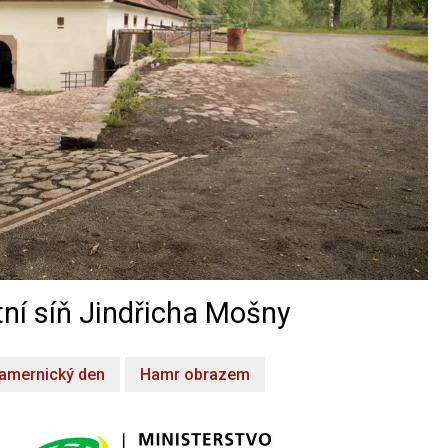
ní síň Jindřicha Mošny
amernický den
Hamr obrazem