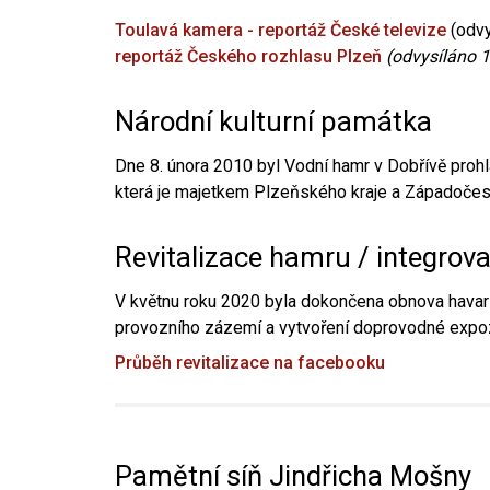
Toulavá kamera - reportáž České televize
(odvy
reportáž Českého rozhlasu Plzeň
(odvysíláno 1
Národní kulturní památka
Dne 8. února 2010 byl Vodní hamr v Dobřívě prohl
která je majetkem Plzeňského kraje a Západočesk
Revitalizace hamru / integrov
V květnu roku 2020 byla dokončena obnova havari
provozního zázemí a vytvoření doprovodné expoz
Průběh revitalizace na facebooku
Pamětní síň Jindřicha Mošny