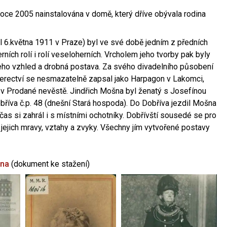
oce 2005 nainstalována v domě, který dříve obývala rodina
l 6.května 1911 v Praze) byl ve své době jedním z předních
ních rolí i rolí veseloherních. Vrcholem jeho tvorby pak byly
jeho vzhled a drobná postava. Za svého divadelního působení
 herectví se nesmazatelně zapsal jako Harpagon v Lakomci,
 v Prodané nevěstě. Jindřich Mošna byl ženatý s Josefínou
říva č.p. 48 (dnešní Stará hospoda). Do Dobříva jezdil Mošna
občas si zahrál i s místními ochotníky. Dobřívští sousedé se pro
 jejich mravy, vztahy a zvyky. Všechny jím vytvořené postavy
šna
(dokument ke stažení)