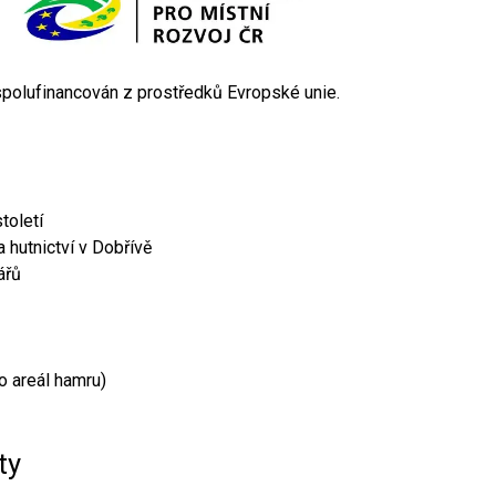
 spolufinancován z prostředků Evropské unie.
toletí
 hutnictví v Dobřívě
ářů
o areál hamru)
ty