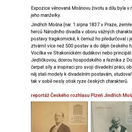
Expozice věnovaná Mošnovu životu a dílu byla v r
jeho manželky.
Jindřich Mošna (nar. 1.srpna 1837 v Praze, zemře
herců Národního divadla v oboru vážných charakter
postavy tragikomické, k čemuž ho předurčoval i 
ztvárnil více než 500 postav a do dějin českého
Vocílka ve Strakonickém dudákovi nebo principál
Jedličkovou, dcerou hospodského a řezníka z Dob
čerpat síly a inspiraci pro svoji divadelní práci, 
něj stali modely k divadelním postavám, studoval
tak v sobě nesly otisk ryze českých charakterů.
reportáž Českého rozhlasu Plzeň
Jindřich Mo