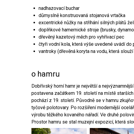
nadhazovací buchar
důmyslně konstruovaná stojanová vrtačka
excentrické nůžky na stříhání silných plátů že
doplňkové hamernické stroje (brusky, dynamo
dřevěný kazetový měch pro vyhřívací pec
čtyři vodní kola, která výše uvedené uvádí do
vantroky (dřevěná koryta na vodu, která slouží
o hamru
Dobřívský horní hamr je největší a nejvýznamněj
postavena začátkem 19. století na místě starších
pochází z 19. století. Původně se v hamru zkujň
tyčové polotovary. Po rozšíření modernější ocelář
výrobu těžkého kovaného nářadí. Ve druhé polovině
Prostor hamru se stal muzejní expozicí, která sl