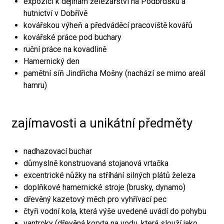
expozici k dějinám železářství na Podbrdsku a
hutnictví v Dobřívě
kovářskou výheň a předváděcí pracoviště kovářů
kovářské práce pod buchary
ruční práce na kovadlině
Hamernický den
pamětní síň Jindřicha Mošny (nachází se mimo areál
hamru)
zajímavosti a unikátní předměty
nadhazovací buchar
důmyslně konstruovaná stojanová vrtačka
excentrické nůžky na stříhání silných plátů železa
doplňkové hamernické stroje (brusky, dynamo)
dřevěný kazetový měch pro vyhřívací pec
čtyři vodní kola, která výše uvedené uvádí do pohybu
vantroky (dřevěná koryta na vodu, která slouží jako