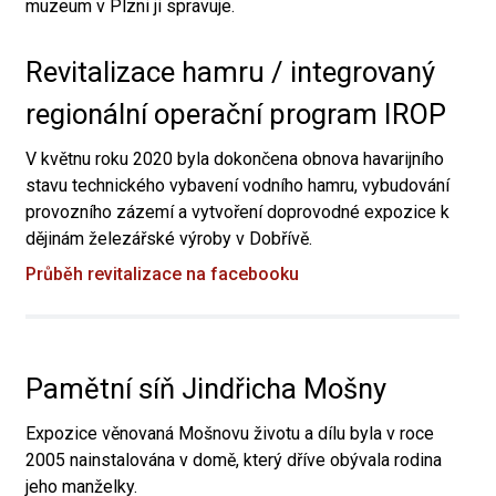
muzeum v Plzni ji spravuje.
Revitalizace hamru / integrovaný
regionální operační program IROP
V květnu roku 2020 byla dokončena obnova havarijního
stavu technického vybavení vodního hamru, vybudování
provozního zázemí a vytvoření doprovodné expozice k
dějinám železářské výroby v Dobřívě.
Průběh revitalizace na facebooku
Pamětní síň Jindřicha Mošny
Expozice věnovaná Mošnovu životu a dílu byla v roce
2005 nainstalována v domě, který dříve obývala rodina
jeho manželky.