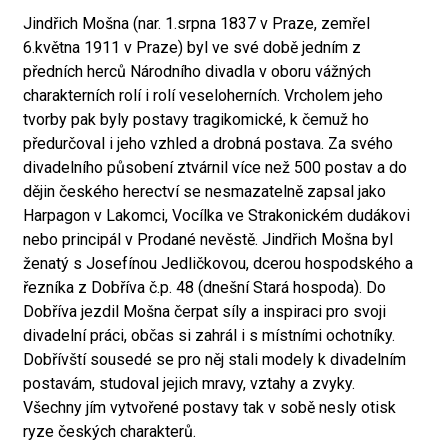
Jindřich Mošna (nar. 1.srpna 1837 v Praze, zemřel
6.května 1911 v Praze) byl ve své době jedním z
předních herců Národního divadla v oboru vážných
charakterních rolí i rolí veseloherních. Vrcholem jeho
tvorby pak byly postavy tragikomické, k čemuž ho
předurčoval i jeho vzhled a drobná postava. Za svého
divadelního působení ztvárnil více než 500 postav a do
dějin českého herectví se nesmazatelně zapsal jako
Harpagon v Lakomci, Vocílka ve Strakonickém dudákovi
nebo principál v Prodané nevěstě. Jindřich Mošna byl
ženatý s Josefínou Jedličkovou, dcerou hospodského a
řezníka z Dobříva č.p. 48 (dnešní Stará hospoda). Do
Dobříva jezdil Mošna čerpat síly a inspiraci pro svoji
divadelní práci, občas si zahrál i s místními ochotníky.
Dobřívští sousedé se pro něj stali modely k divadelním
postavám, studoval jejich mravy, vztahy a zvyky.
Všechny jím vytvořené postavy tak v sobě nesly otisk
ryze českých charakterů.