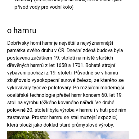
přívod vody pro vodní kolo)
o hamru
Dobřívský horní hamr je největší a nejvýznamnější
památka svého druhu v ČR. Dnešní zděná budova byla
postavena začátkem 19. století na místě starších
dřevěných hamrů z let 1658 a 1701. Bohaté strojní
vybavení pochází z 19. století. Původně se v hamru
zkujňovalo vysokopecní surové železo, ze kterého se
vykovávaly tyčové polotovary. Po rozšíření modernější
ocelářské technologie přešel hamr koncem 60. let 19.
stol. na výrobu těžkého kovaného nářadí. Ve druhé
polovině 20. století byla výroba v hamru i v huti pod ním
zastavena. Prostor hamru se stal muzejní expozicí,
která slouží jako doklad staré průmyslové výroby.