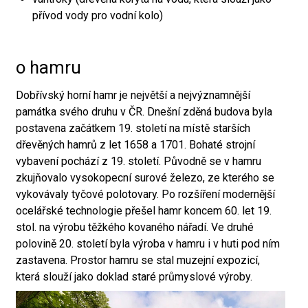
přívod vody pro vodní kolo)
o hamru
Dobřívský horní hamr je největší a nejvýznamnější
památka svého druhu v ČR. Dnešní zděná budova byla
postavena začátkem 19. století na místě starších
dřevěných hamrů z let 1658 a 1701. Bohaté strojní
vybavení pochází z 19. století. Původně se v hamru
zkujňovalo vysokopecní surové železo, ze kterého se
vykovávaly tyčové polotovary. Po rozšíření modernější
ocelářské technologie přešel hamr koncem 60. let 19.
stol. na výrobu těžkého kovaného nářadí. Ve druhé
polovině 20. století byla výroba v hamru i v huti pod ním
zastavena. Prostor hamru se stal muzejní expozicí,
která slouží jako doklad staré průmyslové výroby.