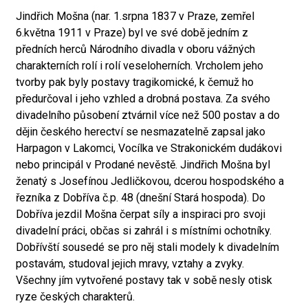
Jindřich Mošna (nar. 1.srpna 1837 v Praze, zemřel
6.května 1911 v Praze) byl ve své době jedním z
předních herců Národního divadla v oboru vážných
charakterních rolí i rolí veseloherních. Vrcholem jeho
tvorby pak byly postavy tragikomické, k čemuž ho
předurčoval i jeho vzhled a drobná postava. Za svého
divadelního působení ztvárnil více než 500 postav a do
dějin českého herectví se nesmazatelně zapsal jako
Harpagon v Lakomci, Vocílka ve Strakonickém dudákovi
nebo principál v Prodané nevěstě. Jindřich Mošna byl
ženatý s Josefínou Jedličkovou, dcerou hospodského a
řezníka z Dobříva č.p. 48 (dnešní Stará hospoda). Do
Dobříva jezdil Mošna čerpat síly a inspiraci pro svoji
divadelní práci, občas si zahrál i s místními ochotníky.
Dobřívští sousedé se pro něj stali modely k divadelním
postavám, studoval jejich mravy, vztahy a zvyky.
Všechny jím vytvořené postavy tak v sobě nesly otisk
ryze českých charakterů.