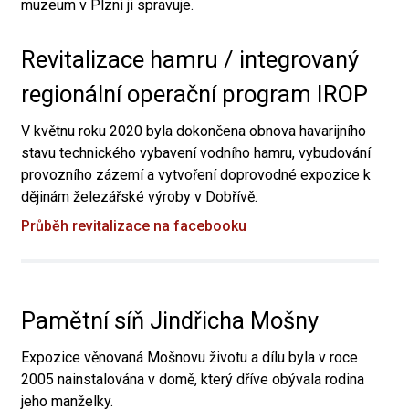
muzeum v Plzni ji spravuje.
Revitalizace hamru / integrovaný
regionální operační program IROP
V květnu roku 2020 byla dokončena obnova havarijního
stavu technického vybavení vodního hamru, vybudování
provozního zázemí a vytvoření doprovodné expozice k
dějinám železářské výroby v Dobřívě.
Průběh revitalizace na facebooku
Pamětní síň Jindřicha Mošny
Expozice věnovaná Mošnovu životu a dílu byla v roce
2005 nainstalována v domě, který dříve obývala rodina
jeho manželky.