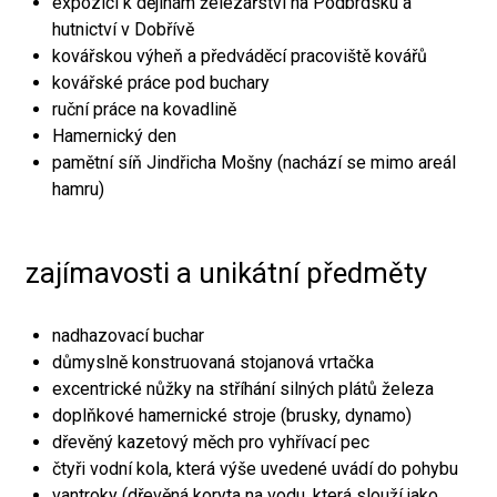
expozici k dějinám železářství na Podbrdsku a
hutnictví v Dobřívě
kovářskou výheň a předváděcí pracoviště kovářů
kovářské práce pod buchary
ruční práce na kovadlině
Hamernický den
pamětní síň Jindřicha Mošny (nachází se mimo areál
hamru)
zajímavosti a unikátní předměty
nadhazovací buchar
důmyslně konstruovaná stojanová vrtačka
excentrické nůžky na stříhání silných plátů železa
doplňkové hamernické stroje (brusky, dynamo)
dřevěný kazetový měch pro vyhřívací pec
čtyři vodní kola, která výše uvedené uvádí do pohybu
vantroky (dřevěná koryta na vodu, která slouží jako