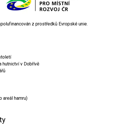
 spolufinancován z prostředků Evropské unie.
toletí
 hutnictví v Dobřívě
ářů
o areál hamru)
ty