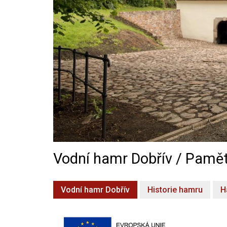
Vodní hamr Dobřív / Pamět
Vodní hamr Dobřív
Historie hamru
H