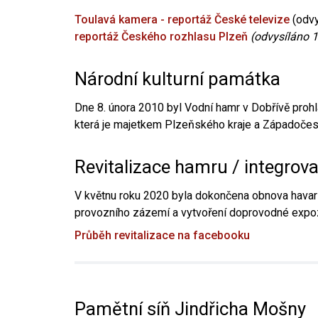
Toulavá kamera - reportáž České televize
(odvy
reportáž Českého rozhlasu Plzeň
(odvysíláno 1
Národní kulturní památka
Dne 8. února 2010 byl Vodní hamr v Dobřívě prohl
která je majetkem Plzeňského kraje a Západočesk
Revitalizace hamru / integrov
V květnu roku 2020 byla dokončena obnova havari
provozního zázemí a vytvoření doprovodné expoz
Průběh revitalizace na facebooku
Pamětní síň Jindřicha Mošny