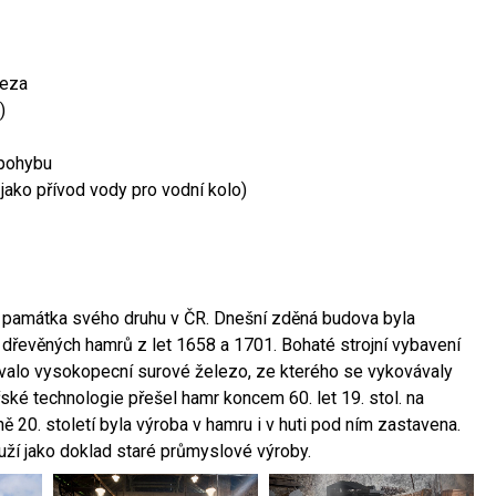
leza
)
 pohybu
 jako přívod vody pro vodní kolo)
ší památka svého druhu v ČR. Dnešní zděná budova byla
 dřevěných hamrů z let 1658 a 1701. Bohaté strojní vybavení
ovalo vysokopecní surové železo, ze kterého se vykovávaly
ské technologie přešel hamr koncem 60. let 19. stol. na
 20. století byla výroba v hamru i v huti pod ním zastavena.
ouží jako doklad staré průmyslové výroby.