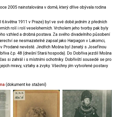
oce 2005 nainstalována v domě, který dříve obývala rodina
l 6.května 1911 v Praze) byl ve své době jedním z předních
ních rolí i rolí veseloherních. Vrcholem jeho tvorby pak byly
jeho vzhled a drobná postava. Za svého divadelního působení
 herectví se nesmazatelně zapsal jako Harpagon v Lakomci,
 v Prodané nevěstě. Jindřich Mošna byl ženatý s Josefínou
říva č.p. 48 (dnešní Stará hospoda). Do Dobříva jezdil Mošna
občas si zahrál i s místními ochotníky. Dobřívští sousedé se pro
 jejich mravy, vztahy a zvyky. Všechny jím vytvořené postavy
šna
(dokument ke stažení)