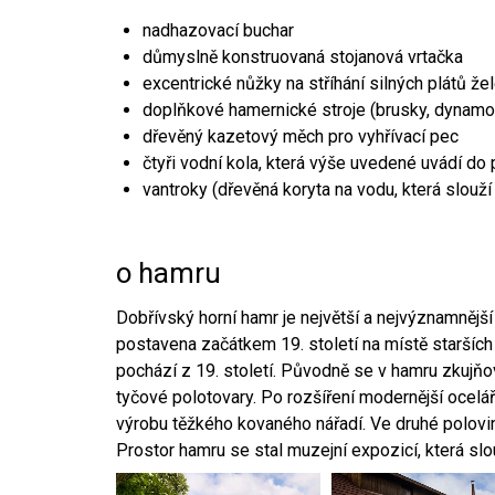
nadhazovací buchar
důmyslně konstruovaná stojanová vrtačka
excentrické nůžky na stříhání silných plátů že
doplňkové hamernické stroje (brusky, dynamo
dřevěný kazetový měch pro vyhřívací pec
čtyři vodní kola, která výše uvedené uvádí do
vantroky (dřevěná koryta na vodu, která slouží
o hamru
Dobřívský horní hamr je největší a nejvýznamněj
postavena začátkem 19. století na místě starších
pochází z 19. století. Původně se v hamru zkujň
tyčové polotovary. Po rozšíření modernější ocelář
výrobu těžkého kovaného nářadí. Ve druhé polovině
Prostor hamru se stal muzejní expozicí, která sl