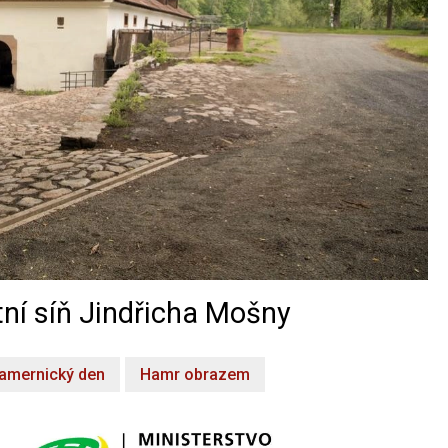
ní síň Jindřicha Mošny
amernický den
Hamr obrazem