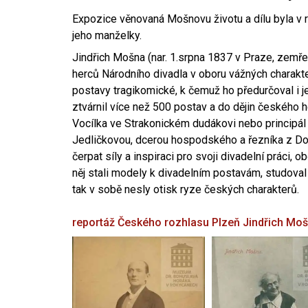
Expozice věnovaná Mošnovu životu a dílu byla v r
jeho manželky.
Jindřich Mošna (nar. 1.srpna 1837 v Praze, zemře
herců Národního divadla v oboru vážných charakter
postavy tragikomické, k čemuž ho předurčoval i 
ztvárnil více než 500 postav a do dějin českého
Vocílka ve Strakonickém dudákovi nebo principál
Jedličkovou, dcerou hospodského a řezníka z Dob
čerpat síly a inspiraci pro svoji divadelní práci, 
něj stali modely k divadelním postavám, studoval
tak v sobě nesly otisk ryze českých charakterů.
reportáž Českého rozhlasu Plzeň
Jindřich Mo