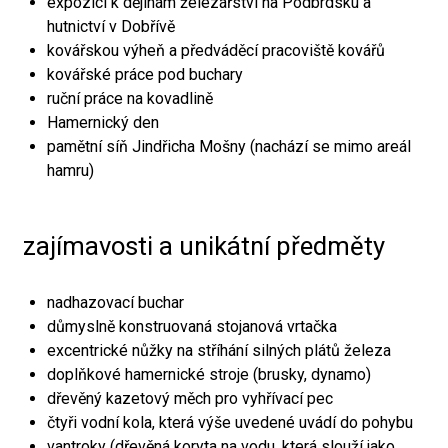
expozici k dějinám železářství na Podbrdsku a
hutnictví v Dobřívě
kovářskou výheň a předváděcí pracoviště kovářů
kovářské práce pod buchary
ruční práce na kovadlině
Hamernický den
pamětní síň Jindřicha Mošny (nachází se mimo areál
hamru)
zajímavosti a unikátní předměty
nadhazovací buchar
důmyslně konstruovaná stojanová vrtačka
excentrické nůžky na stříhání silných plátů železa
doplňkové hamernické stroje (brusky, dynamo)
dřevěný kazetový měch pro vyhřívací pec
čtyři vodní kola, která výše uvedené uvádí do pohybu
vantroky (dřevěná koryta na vodu, která slouží jako