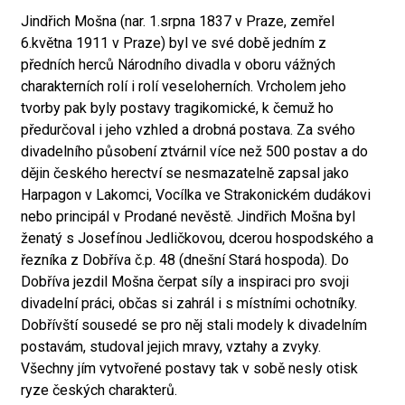
Jindřich Mošna (nar. 1.srpna 1837 v Praze, zemřel
6.května 1911 v Praze) byl ve své době jedním z
předních herců Národního divadla v oboru vážných
charakterních rolí i rolí veseloherních. Vrcholem jeho
tvorby pak byly postavy tragikomické, k čemuž ho
předurčoval i jeho vzhled a drobná postava. Za svého
divadelního působení ztvárnil více než 500 postav a do
dějin českého herectví se nesmazatelně zapsal jako
Harpagon v Lakomci, Vocílka ve Strakonickém dudákovi
nebo principál v Prodané nevěstě. Jindřich Mošna byl
ženatý s Josefínou Jedličkovou, dcerou hospodského a
řezníka z Dobříva č.p. 48 (dnešní Stará hospoda). Do
Dobříva jezdil Mošna čerpat síly a inspiraci pro svoji
divadelní práci, občas si zahrál i s místními ochotníky.
Dobřívští sousedé se pro něj stali modely k divadelním
postavám, studoval jejich mravy, vztahy a zvyky.
Všechny jím vytvořené postavy tak v sobě nesly otisk
ryze českých charakterů.