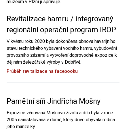
muzeum v Plzni ji spravuje.
Revitalizace hamru / integrovaný
regionální operační program IROP
V květnu roku 2020 byla dokončena obnova havarijního
stavu technického vybavení vodního hamru, vybudování
provozního zázemí a vytvoření doprovodné expozice k
dějinám železářské výroby v Dobřívě.
Průběh revitalizace na facebooku
Pamětní síň Jindřicha Mošny
Expozice věnovaná Mošnovu životu a dílu byla v roce
2005 nainstalována v domě, který dříve obývala rodina
jeho manželky.