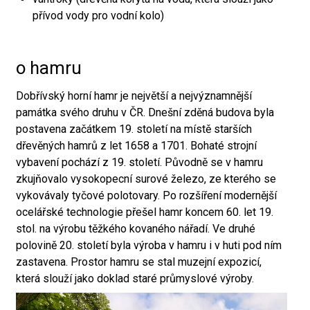
přívod vody pro vodní kolo)
o hamru
Dobřívský horní hamr je největší a nejvýznamnější
památka svého druhu v ČR. Dnešní zděná budova byla
postavena začátkem 19. století na místě starších
dřevěných hamrů z let 1658 a 1701. Bohaté strojní
vybavení pochází z 19. století. Původně se v hamru
zkujňovalo vysokopecní surové železo, ze kterého se
vykovávaly tyčové polotovary. Po rozšíření modernější
ocelářské technologie přešel hamr koncem 60. let 19.
stol. na výrobu těžkého kovaného nářadí. Ve druhé
polovině 20. století byla výroba v hamru i v huti pod ním
zastavena. Prostor hamru se stal muzejní expozicí,
která slouží jako doklad staré průmyslové výroby.