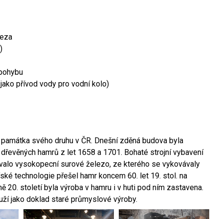
leza
)
 pohybu
 jako přívod vody pro vodní kolo)
ší památka svého druhu v ČR. Dnešní zděná budova byla
 dřevěných hamrů z let 1658 a 1701. Bohaté strojní vybavení
ovalo vysokopecní surové železo, ze kterého se vykovávaly
ské technologie přešel hamr koncem 60. let 19. stol. na
 20. století byla výroba v hamru i v huti pod ním zastavena.
ouží jako doklad staré průmyslové výroby.