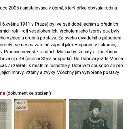
oce 2005 nainstalována v domě, který dříve obývala rodina
l 6.května 1911 v Praze) byl ve své době jedním z předních
ních rolí i rolí veseloherních. Vrcholem jeho tvorby pak byly
jeho vzhled a drobná postava. Za svého divadelního působení
 herectví se nesmazatelně zapsal jako Harpagon v Lakomci,
 v Prodané nevěstě. Jindřich Mošna byl ženatý s Josefínou
říva č.p. 48 (dnešní Stará hospoda). Do Dobříva jezdil Mošna
občas si zahrál i s místními ochotníky. Dobřívští sousedé se pro
 jejich mravy, vztahy a zvyky. Všechny jím vytvořené postavy
šna
(dokument ke stažení)