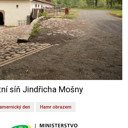
ní síň Jindřicha Mošny
amernický den
Hamr obrazem