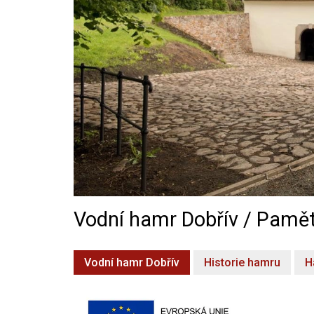
Vodní hamr Dobřív / Pamět
Vodní hamr Dobřív
Historie hamru
H