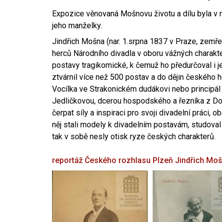
Expozice věnovaná Mošnovu životu a dílu byla v r
jeho manželky.
Jindřich Mošna (nar. 1.srpna 1837 v Praze, zemře
herců Národního divadla v oboru vážných charakter
postavy tragikomické, k čemuž ho předurčoval i 
ztvárnil více než 500 postav a do dějin českého
Vocílka ve Strakonickém dudákovi nebo principál
Jedličkovou, dcerou hospodského a řezníka z Dob
čerpat síly a inspiraci pro svoji divadelní práci, 
něj stali modely k divadelním postavám, studoval
tak v sobě nesly otisk ryze českých charakterů.
reportáž Českého rozhlasu Plzeň
Jindřich Mo