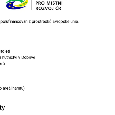
 spolufinancován z prostředků Evropské unie.
toletí
 hutnictví v Dobřívě
ářů
o areál hamru)
ty