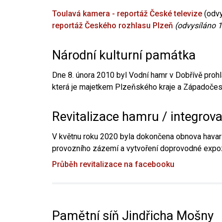
Toulavá kamera - reportáž České televize
(odvy
reportáž Českého rozhlasu Plzeň
(odvysíláno 1
Národní kulturní památka
Dne 8. února 2010 byl Vodní hamr v Dobřívě prohl
která je majetkem Plzeňského kraje a Západočesk
Revitalizace hamru / integrov
V květnu roku 2020 byla dokončena obnova havari
provozního zázemí a vytvoření doprovodné expoz
Průběh revitalizace na facebooku
Pamětní síň Jindřicha Mošny