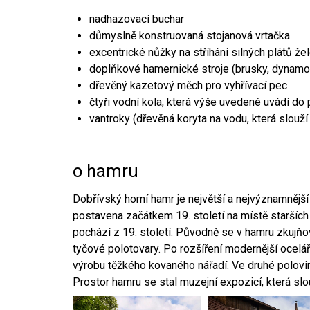
nadhazovací buchar
důmyslně konstruovaná stojanová vrtačka
excentrické nůžky na stříhání silných plátů že
doplňkové hamernické stroje (brusky, dynamo
dřevěný kazetový měch pro vyhřívací pec
čtyři vodní kola, která výše uvedené uvádí do
vantroky (dřevěná koryta na vodu, která slouží
o hamru
Dobřívský horní hamr je největší a nejvýznamněj
postavena začátkem 19. století na místě starších
pochází z 19. století. Původně se v hamru zkujň
tyčové polotovary. Po rozšíření modernější ocelář
výrobu těžkého kovaného nářadí. Ve druhé polovině
Prostor hamru se stal muzejní expozicí, která sl