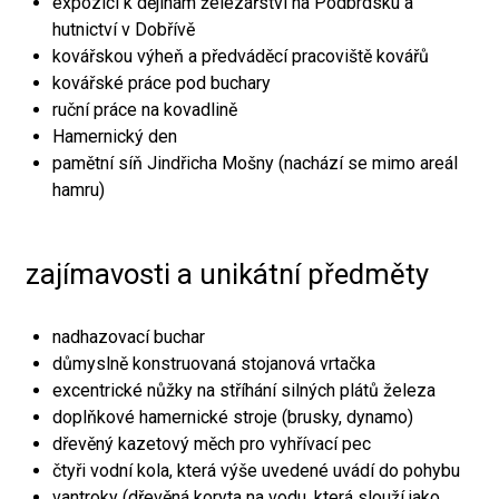
expozici k dějinám železářství na Podbrdsku a
hutnictví v Dobřívě
kovářskou výheň a předváděcí pracoviště kovářů
kovářské práce pod buchary
ruční práce na kovadlině
Hamernický den
pamětní síň Jindřicha Mošny (nachází se mimo areál
hamru)
zajímavosti a unikátní předměty
nadhazovací buchar
důmyslně konstruovaná stojanová vrtačka
excentrické nůžky na stříhání silných plátů železa
doplňkové hamernické stroje (brusky, dynamo)
dřevěný kazetový měch pro vyhřívací pec
čtyři vodní kola, která výše uvedené uvádí do pohybu
vantroky (dřevěná koryta na vodu, která slouží jako