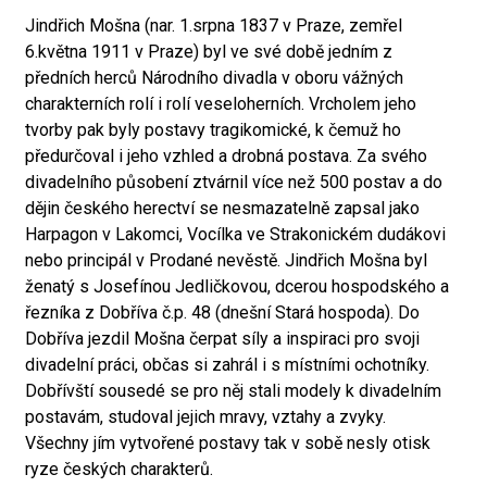
Jindřich Mošna (nar. 1.srpna 1837 v Praze, zemřel
6.května 1911 v Praze) byl ve své době jedním z
předních herců Národního divadla v oboru vážných
charakterních rolí i rolí veseloherních. Vrcholem jeho
tvorby pak byly postavy tragikomické, k čemuž ho
předurčoval i jeho vzhled a drobná postava. Za svého
divadelního působení ztvárnil více než 500 postav a do
dějin českého herectví se nesmazatelně zapsal jako
Harpagon v Lakomci, Vocílka ve Strakonickém dudákovi
nebo principál v Prodané nevěstě. Jindřich Mošna byl
ženatý s Josefínou Jedličkovou, dcerou hospodského a
řezníka z Dobříva č.p. 48 (dnešní Stará hospoda). Do
Dobříva jezdil Mošna čerpat síly a inspiraci pro svoji
divadelní práci, občas si zahrál i s místními ochotníky.
Dobřívští sousedé se pro něj stali modely k divadelním
postavám, studoval jejich mravy, vztahy a zvyky.
Všechny jím vytvořené postavy tak v sobě nesly otisk
ryze českých charakterů.