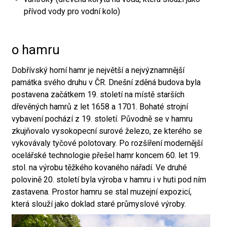
přívod vody pro vodní kolo)
o hamru
Dobřívský horní hamr je největší a nejvýznamnější
památka svého druhu v ČR. Dnešní zděná budova byla
postavena začátkem 19. století na místě starších
dřevěných hamrů z let 1658 a 1701. Bohaté strojní
vybavení pochází z 19. století. Původně se v hamru
zkujňovalo vysokopecní surové železo, ze kterého se
vykovávaly tyčové polotovary. Po rozšíření modernější
ocelářské technologie přešel hamr koncem 60. let 19.
stol. na výrobu těžkého kovaného nářadí. Ve druhé
polovině 20. století byla výroba v hamru i v huti pod ním
zastavena. Prostor hamru se stal muzejní expozicí,
která slouží jako doklad staré průmyslové výroby.