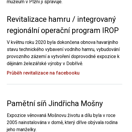
muzeum v Plzni ji spravuje.
Revitalizace hamru / integrovaný
regionální operační program IROP
V květnu roku 2020 byla dokončena obnova havarijního
stavu technického vybavení vodního hamru, vybudování
provozního zázemí a vytvoření doprovodné expozice k
dějinám železářské výroby v Dobřívě.
Průběh revitalizace na facebooku
Pamětní síň Jindřicha Mošny
Expozice věnovaná Mošnovu životu a dílu byla v roce
2005 nainstalována v domě, který dříve obývala rodina
jeho manželky.