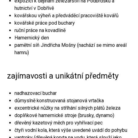
expozici k dějinám železářství na Podbrdsku a
hutnictví v Dobřívě
kovářskou výheň a předváděcí pracoviště kovářů
kovářské práce pod buchary
ruční práce na kovadlině
Hamernický den
pamětní síň Jindřicha Mošny (nachází se mimo areál
hamru)
zajímavosti a unikátní předměty
nadhazovací buchar
důmyslně konstruovaná stojanová vrtačka
excentrické nůžky na stříhání silných plátů železa
doplňkové hamernické stroje (brusky, dynamo)
dřevěný kazetový měch pro vyhřívací pec
čtyři vodní kola, která výše uvedené uvádí do pohybu
vantroky (dřevěná koryta na vodu, která slouží jako