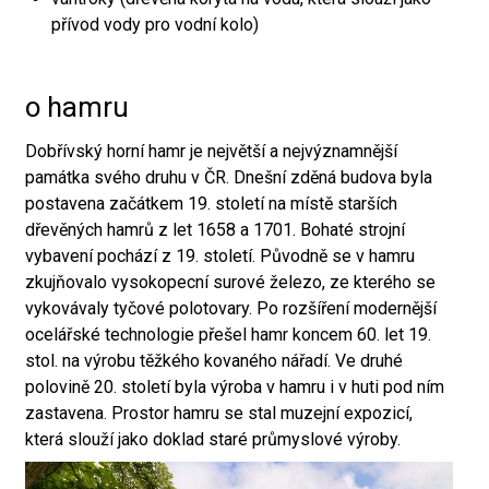
přívod vody pro vodní kolo)
o hamru
Dobřívský horní hamr je největší a nejvýznamnější
památka svého druhu v ČR. Dnešní zděná budova byla
postavena začátkem 19. století na místě starších
dřevěných hamrů z let 1658 a 1701. Bohaté strojní
vybavení pochází z 19. století. Původně se v hamru
zkujňovalo vysokopecní surové železo, ze kterého se
vykovávaly tyčové polotovary. Po rozšíření modernější
ocelářské technologie přešel hamr koncem 60. let 19.
stol. na výrobu těžkého kovaného nářadí. Ve druhé
polovině 20. století byla výroba v hamru i v huti pod ním
zastavena. Prostor hamru se stal muzejní expozicí,
která slouží jako doklad staré průmyslové výroby.