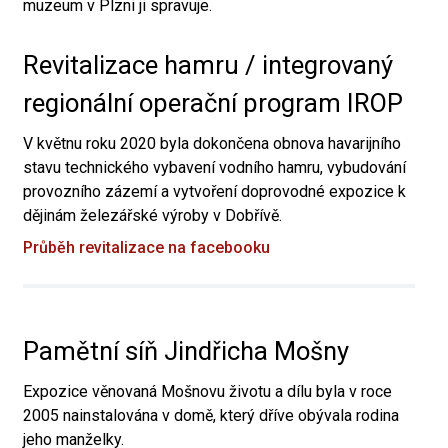
muzeum v Plzni ji spravuje.
Revitalizace hamru / integrovaný
regionální operační program IROP
V květnu roku 2020 byla dokončena obnova havarijního
stavu technického vybavení vodního hamru, vybudování
provozního zázemí a vytvoření doprovodné expozice k
dějinám železářské výroby v Dobřívě.
Průběh revitalizace na facebooku
Pamětní síň Jindřicha Mošny
Expozice věnovaná Mošnovu životu a dílu byla v roce
2005 nainstalována v domě, který dříve obývala rodina
jeho manželky.