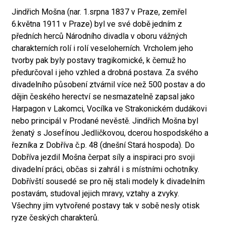
Jindřich Mošna (nar. 1.srpna 1837 v Praze, zemřel
6.května 1911 v Praze) byl ve své době jedním z
předních herců Národního divadla v oboru vážných
charakterních rolí i rolí veseloherních. Vrcholem jeho
tvorby pak byly postavy tragikomické, k čemuž ho
předurčoval i jeho vzhled a drobná postava. Za svého
divadelního působení ztvárnil více než 500 postav a do
dějin českého herectví se nesmazatelně zapsal jako
Harpagon v Lakomci, Vocílka ve Strakonickém dudákovi
nebo principál v Prodané nevěstě. Jindřich Mošna byl
ženatý s Josefínou Jedličkovou, dcerou hospodského a
řezníka z Dobříva č.p. 48 (dnešní Stará hospoda). Do
Dobříva jezdil Mošna čerpat síly a inspiraci pro svoji
divadelní práci, občas si zahrál i s místními ochotníky.
Dobřívští sousedé se pro něj stali modely k divadelním
postavám, studoval jejich mravy, vztahy a zvyky.
Všechny jím vytvořené postavy tak v sobě nesly otisk
ryze českých charakterů.