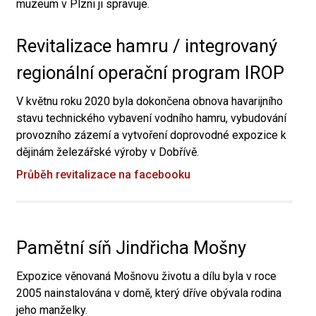
muzeum v Plzni ji spravuje.
Revitalizace hamru / integrovaný
regionální operační program IROP
V květnu roku 2020 byla dokončena obnova havarijního
stavu technického vybavení vodního hamru, vybudování
provozního zázemí a vytvoření doprovodné expozice k
dějinám železářské výroby v Dobřívě.
Průběh revitalizace na facebooku
Pamětní síň Jindřicha Mošny
Expozice věnovaná Mošnovu životu a dílu byla v roce
2005 nainstalována v domě, který dříve obývala rodina
jeho manželky.