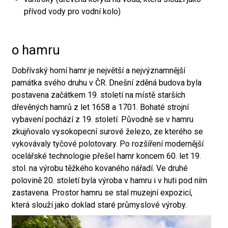
přívod vody pro vodní kolo)
o hamru
Dobřívský horní hamr je největší a nejvýznamnější
památka svého druhu v ČR. Dnešní zděná budova byla
postavena začátkem 19. století na místě starších
dřevěných hamrů z let 1658 a 1701. Bohaté strojní
vybavení pochází z 19. století. Původně se v hamru
zkujňovalo vysokopecní surové železo, ze kterého se
vykovávaly tyčové polotovary. Po rozšíření modernější
ocelářské technologie přešel hamr koncem 60. let 19.
stol. na výrobu těžkého kovaného nářadí. Ve druhé
polovině 20. století byla výroba v hamru i v huti pod ním
zastavena. Prostor hamru se stal muzejní expozicí,
která slouží jako doklad staré průmyslové výroby.