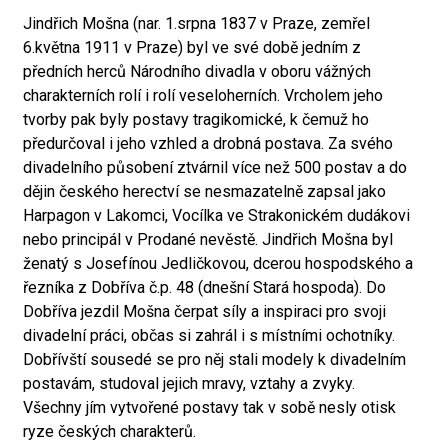
Jindřich Mošna (nar. 1.srpna 1837 v Praze, zemřel
6.května 1911 v Praze) byl ve své době jedním z
předních herců Národního divadla v oboru vážných
charakterních rolí i rolí veseloherních. Vrcholem jeho
tvorby pak byly postavy tragikomické, k čemuž ho
předurčoval i jeho vzhled a drobná postava. Za svého
divadelního působení ztvárnil více než 500 postav a do
dějin českého herectví se nesmazatelně zapsal jako
Harpagon v Lakomci, Vocílka ve Strakonickém dudákovi
nebo principál v Prodané nevěstě. Jindřich Mošna byl
ženatý s Josefínou Jedličkovou, dcerou hospodského a
řezníka z Dobříva č.p. 48 (dnešní Stará hospoda). Do
Dobříva jezdil Mošna čerpat síly a inspiraci pro svoji
divadelní práci, občas si zahrál i s místními ochotníky.
Dobřívští sousedé se pro něj stali modely k divadelním
postavám, studoval jejich mravy, vztahy a zvyky.
Všechny jím vytvořené postavy tak v sobě nesly otisk
ryze českých charakterů.