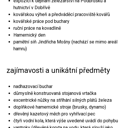
expozici k dějinám železářství na Podbrdsku a
hutnictví v Dobřívě
kovářskou výheň a předváděcí pracoviště kovářů
kovářské práce pod buchary
ruční práce na kovadlině
Hamernický den
pamětní síň Jindřicha Mošny (nachází se mimo areál
hamru)
zajímavosti a unikátní předměty
nadhazovací buchar
důmyslně konstruovaná stojanová vrtačka
excentrické nůžky na stříhání silných plátů železa
doplňkové hamernické stroje (brusky, dynamo)
dřevěný kazetový měch pro vyhřívací pec
čtyři vodní kola, která výše uvedené uvádí do pohybu
vantroky (dřevěná koryta na vodu, která slouží jako