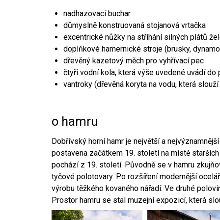
nadhazovací buchar
důmyslně konstruovaná stojanová vrtačka
excentrické nůžky na stříhání silných plátů že
doplňkové hamernické stroje (brusky, dynamo
dřevěný kazetový měch pro vyhřívací pec
čtyři vodní kola, která výše uvedené uvádí do
vantroky (dřevěná koryta na vodu, která slouží
o hamru
Dobřívský horní hamr je největší a nejvýznamněj
postavena začátkem 19. století na místě starších
pochází z 19. století. Původně se v hamru zkujň
tyčové polotovary. Po rozšíření modernější ocelář
výrobu těžkého kovaného nářadí. Ve druhé polovině
Prostor hamru se stal muzejní expozicí, která sl