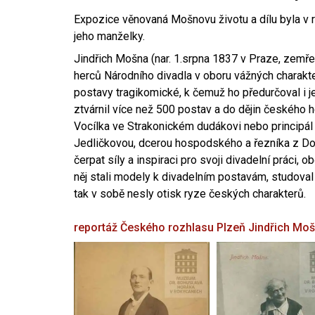
Expozice věnovaná Mošnovu životu a dílu byla v r
jeho manželky.
Jindřich Mošna (nar. 1.srpna 1837 v Praze, zemře
herců Národního divadla v oboru vážných charakter
postavy tragikomické, k čemuž ho předurčoval i 
ztvárnil více než 500 postav a do dějin českého
Vocílka ve Strakonickém dudákovi nebo principál
Jedličkovou, dcerou hospodského a řezníka z Dob
čerpat síly a inspiraci pro svoji divadelní práci, 
něj stali modely k divadelním postavám, studoval
tak v sobě nesly otisk ryze českých charakterů.
reportáž Českého rozhlasu Plzeň
Jindřich Mo