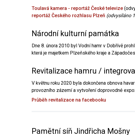
Toulavá kamera - reportáž České televize
(odvy
reportáž Českého rozhlasu Plzeň
(odvysíláno 1
Národní kulturní památka
Dne 8. února 2010 byl Vodní hamr v Dobřívě prohl
která je majetkem Plzeňského kraje a Západočesk
Revitalizace hamru / integrov
V květnu roku 2020 byla dokončena obnova havari
provozního zázemí a vytvoření doprovodné expoz
Průběh revitalizace na facebooku
Pamětní síň Jindřicha Mošny