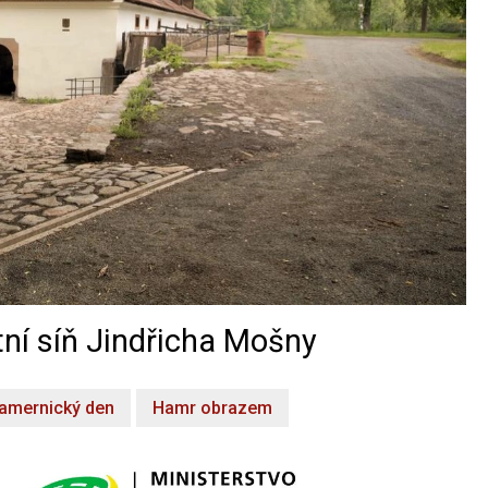
ní síň Jindřicha Mošny
amernický den
Hamr obrazem