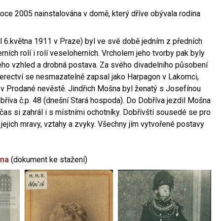
oce 2005 nainstalována v domě, který dříve obývala rodina
l 6.května 1911 v Praze) byl ve své době jedním z předních
ních rolí i rolí veseloherních. Vrcholem jeho tvorby pak byly
jeho vzhled a drobná postava. Za svého divadelního působení
 herectví se nesmazatelně zapsal jako Harpagon v Lakomci,
 v Prodané nevěstě. Jindřich Mošna byl ženatý s Josefínou
říva č.p. 48 (dnešní Stará hospoda). Do Dobříva jezdil Mošna
občas si zahrál i s místními ochotníky. Dobřívští sousedé se pro
 jejich mravy, vztahy a zvyky. Všechny jím vytvořené postavy
šna
(dokument ke stažení)