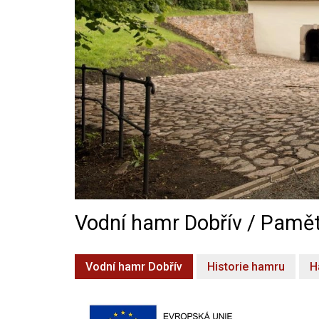
Vodní hamr Dobřív / Pamět
Vodní hamr Dobřív
Historie hamru
H