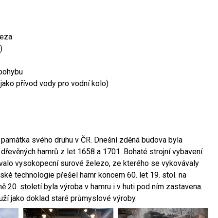
leza
)
 pohybu
 jako přívod vody pro vodní kolo)
ší památka svého druhu v ČR. Dnešní zděná budova byla
 dřevěných hamrů z let 1658 a 1701. Bohaté strojní vybavení
ovalo vysokopecní surové železo, ze kterého se vykovávaly
ské technologie přešel hamr koncem 60. let 19. stol. na
 20. století byla výroba v hamru i v huti pod ním zastavena.
ouží jako doklad staré průmyslové výroby.