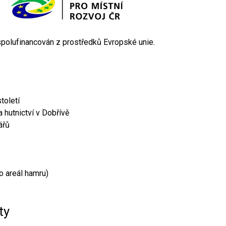
 spolufinancován z prostředků Evropské unie.
toletí
 hutnictví v Dobřívě
ářů
o areál hamru)
ty