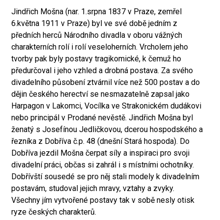
Jindřich Mošna (nar. 1.srpna 1837 v Praze, zemřel
6.května 1911 v Praze) byl ve své době jedním z
předních herců Národního divadla v oboru vážných
charakterních rolí i rolí veseloherních. Vrcholem jeho
tvorby pak byly postavy tragikomické, k čemuž ho
předurčoval i jeho vzhled a drobná postava. Za svého
divadelního působení ztvárnil více než 500 postav a do
dějin českého herectví se nesmazatelně zapsal jako
Harpagon v Lakomci, Vocílka ve Strakonickém dudákovi
nebo principál v Prodané nevěstě. Jindřich Mošna byl
ženatý s Josefínou Jedličkovou, dcerou hospodského a
řezníka z Dobříva č.p. 48 (dnešní Stará hospoda). Do
Dobříva jezdil Mošna čerpat síly a inspiraci pro svoji
divadelní práci, občas si zahrál i s místními ochotníky.
Dobřívští sousedé se pro něj stali modely k divadelním
postavám, studoval jejich mravy, vztahy a zvyky.
Všechny jím vytvořené postavy tak v sobě nesly otisk
ryze českých charakterů.