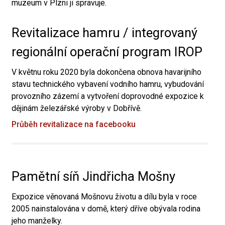
muzeum v Plzni ji spravuje.
Revitalizace hamru / integrovaný
regionální operační program IROP
V květnu roku 2020 byla dokončena obnova havarijního
stavu technického vybavení vodního hamru, vybudování
provozního zázemí a vytvoření doprovodné expozice k
dějinám železářské výroby v Dobřívě.
Průběh revitalizace na facebooku
Pamětní síň Jindřicha Mošny
Expozice věnovaná Mošnovu životu a dílu byla v roce
2005 nainstalována v domě, který dříve obývala rodina
jeho manželky.