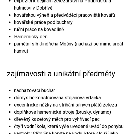
expozici k dějinám železářství na Podbrdsku a
hutnictví v Dobřívě
kovářskou výheň a předváděcí pracoviště kovářů
kovářské práce pod buchary
ruční práce na kovadlině
Hamernický den
pamětní síň Jindřicha Mošny (nachází se mimo areál
hamru)
zajímavosti a unikátní předměty
nadhazovací buchar
důmyslně konstruovaná stojanová vrtačka
excentrické nůžky na stříhání silných plátů železa
doplňkové hamernické stroje (brusky, dynamo)
dřevěný kazetový měch pro vyhřívací pec
čtyři vodní kola, která výše uvedené uvádí do pohybu
vantroky (dřevěná koryta na vodu, která slouží jako