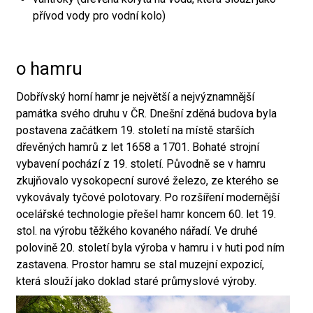
přívod vody pro vodní kolo)
o hamru
Dobřívský horní hamr je největší a nejvýznamnější
památka svého druhu v ČR. Dnešní zděná budova byla
postavena začátkem 19. století na místě starších
dřevěných hamrů z let 1658 a 1701. Bohaté strojní
vybavení pochází z 19. století. Původně se v hamru
zkujňovalo vysokopecní surové železo, ze kterého se
vykovávaly tyčové polotovary. Po rozšíření modernější
ocelářské technologie přešel hamr koncem 60. let 19.
stol. na výrobu těžkého kovaného nářadí. Ve druhé
polovině 20. století byla výroba v hamru i v huti pod ním
zastavena. Prostor hamru se stal muzejní expozicí,
která slouží jako doklad staré průmyslové výroby.