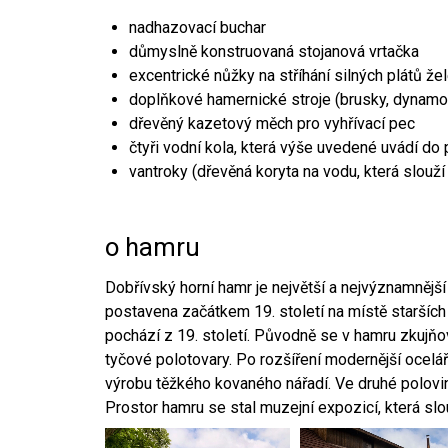
nadhazovací buchar
důmyslně konstruovaná stojanová vrtačka
excentrické nůžky na stříhání silných plátů že
doplňkové hamernické stroje (brusky, dynamo
dřevěný kazetový měch pro vyhřívací pec
čtyři vodní kola, která výše uvedené uvádí do
vantroky (dřevěná koryta na vodu, která slouží
o hamru
Dobřívský horní hamr je největší a nejvýznamněj
postavena začátkem 19. století na místě starších
pochází z 19. století. Původně se v hamru zkujň
tyčové polotovary. Po rozšíření modernější ocelář
výrobu těžkého kovaného nářadí. Ve druhé polovině
Prostor hamru se stal muzejní expozicí, která sl