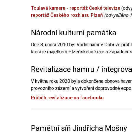
Toulavá kamera - reportáž České televize
(odvy
reportáž Českého rozhlasu Plzeň
(odvysíláno 1
Národní kulturní památka
Dne 8. února 2010 byl Vodní hamr v Dobřívě prohl
která je majetkem Plzeňského kraje a Západočesk
Revitalizace hamru / integrov
V květnu roku 2020 byla dokončena obnova havari
provozního zázemí a vytvoření doprovodné expoz
Průběh revitalizace na facebooku
Pamětní síň Jindřicha Mošny