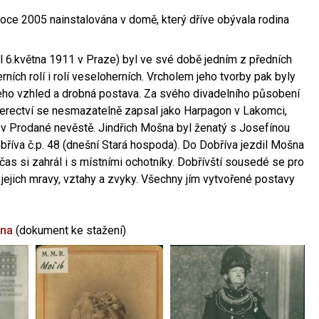
oce 2005 nainstalována v domě, který dříve obývala rodina
l 6.května 1911 v Praze) byl ve své době jedním z předních
ních rolí i rolí veseloherních. Vrcholem jeho tvorby pak byly
jeho vzhled a drobná postava. Za svého divadelního působení
 herectví se nesmazatelně zapsal jako Harpagon v Lakomci,
 v Prodané nevěstě. Jindřich Mošna byl ženatý s Josefínou
říva č.p. 48 (dnešní Stará hospoda). Do Dobříva jezdil Mošna
občas si zahrál i s místními ochotníky. Dobřívští sousedé se pro
 jejich mravy, vztahy a zvyky. Všechny jím vytvořené postavy
šna
(dokument ke stažení)