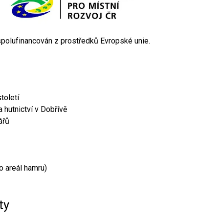
 spolufinancován z prostředků Evropské unie.
toletí
 hutnictví v Dobřívě
ářů
o areál hamru)
ty