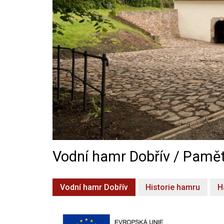
Vodní hamr Dobřív / Pamět
Vodní hamr Dobřív
Historie hamru
H