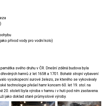
leza
)
 pohybu
 jako přívod vody pro vodní kolo)
ší památka svého druhu v ČR. Dnešní zděná budova byla
 dřevěných hamrů z let 1658 a 1701. Bohaté strojní vybavení
ovalo vysokopecní surové železo, ze kterého se vykovávaly
ské technologie přešel hamr koncem 60. let 19. stol. na
 20. století byla výroba v hamru i v huti pod ním zastavena.
ouží jako doklad staré průmyslové výroby.