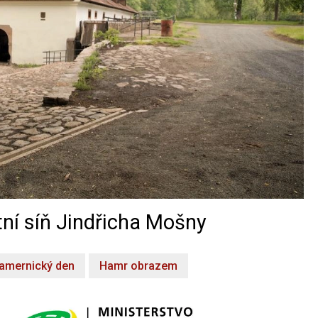
ní síň Jindřicha Mošny
amernický den
Hamr obrazem