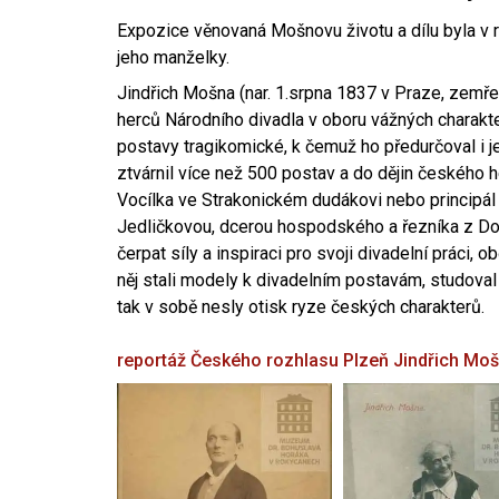
Expozice věnovaná Mošnovu životu a dílu byla v r
jeho manželky.
Jindřich Mošna (nar. 1.srpna 1837 v Praze, zemře
herců Národního divadla v oboru vážných charakter
postavy tragikomické, k čemuž ho předurčoval i 
ztvárnil více než 500 postav a do dějin českého
Vocílka ve Strakonickém dudákovi nebo principál
Jedličkovou, dcerou hospodského a řezníka z Dob
čerpat síly a inspiraci pro svoji divadelní práci, 
něj stali modely k divadelním postavám, studoval
tak v sobě nesly otisk ryze českých charakterů.
reportáž Českého rozhlasu Plzeň
Jindřich Mo