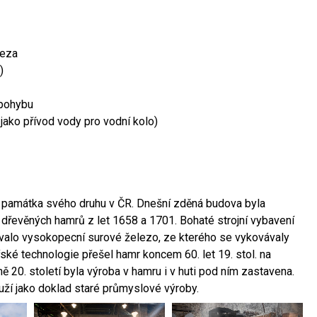
leza
)
 pohybu
 jako přívod vody pro vodní kolo)
ší památka svého druhu v ČR. Dnešní zděná budova byla
 dřevěných hamrů z let 1658 a 1701. Bohaté strojní vybavení
ovalo vysokopecní surové železo, ze kterého se vykovávaly
ské technologie přešel hamr koncem 60. let 19. stol. na
 20. století byla výroba v hamru i v huti pod ním zastavena.
ouží jako doklad staré průmyslové výroby.