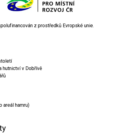
 spolufinancován z prostředků Evropské unie.
toletí
 hutnictví v Dobřívě
ářů
o areál hamru)
ty