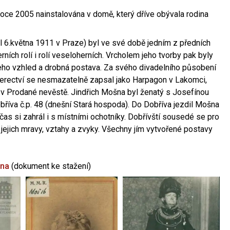
oce 2005 nainstalována v domě, který dříve obývala rodina
l 6.května 1911 v Praze) byl ve své době jedním z předních
ních rolí i rolí veseloherních. Vrcholem jeho tvorby pak byly
jeho vzhled a drobná postava. Za svého divadelního působení
 herectví se nesmazatelně zapsal jako Harpagon v Lakomci,
 v Prodané nevěstě. Jindřich Mošna byl ženatý s Josefínou
říva č.p. 48 (dnešní Stará hospoda). Do Dobříva jezdil Mošna
občas si zahrál i s místními ochotníky. Dobřívští sousedé se pro
 jejich mravy, vztahy a zvyky. Všechny jím vytvořené postavy
šna
(dokument ke stažení)