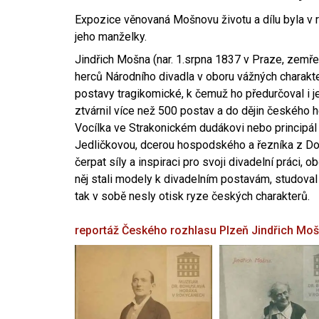
Expozice věnovaná Mošnovu životu a dílu byla v r
jeho manželky.
Jindřich Mošna (nar. 1.srpna 1837 v Praze, zemře
herců Národního divadla v oboru vážných charakter
postavy tragikomické, k čemuž ho předurčoval i 
ztvárnil více než 500 postav a do dějin českého
Vocílka ve Strakonickém dudákovi nebo principál
Jedličkovou, dcerou hospodského a řezníka z Dob
čerpat síly a inspiraci pro svoji divadelní práci, 
něj stali modely k divadelním postavám, studoval
tak v sobě nesly otisk ryze českých charakterů.
reportáž Českého rozhlasu Plzeň
Jindřich Mo