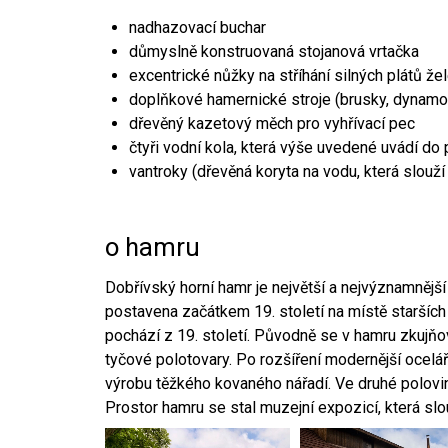
nadhazovací buchar
důmyslně konstruovaná stojanová vrtačka
excentrické nůžky na stříhání silných plátů že
doplňkové hamernické stroje (brusky, dynamo
dřevěný kazetový měch pro vyhřívací pec
čtyři vodní kola, která výše uvedené uvádí do
vantroky (dřevěná koryta na vodu, která slouží
o hamru
Dobřívský horní hamr je největší a nejvýznamněj
postavena začátkem 19. století na místě starších
pochází z 19. století. Původně se v hamru zkujň
tyčové polotovary. Po rozšíření modernější ocelář
výrobu těžkého kovaného nářadí. Ve druhé polovině
Prostor hamru se stal muzejní expozicí, která sl