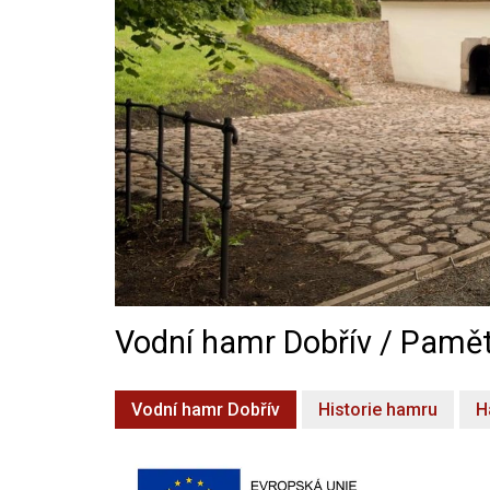
Vodní hamr Dobřív / Pamět
Vodní hamr Dobřív
Historie hamru
H