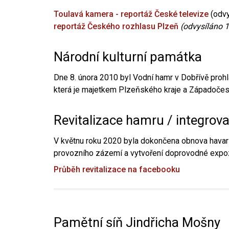
Toulavá kamera - reportáž České televize
(odvy
reportáž Českého rozhlasu Plzeň
(odvysíláno 1
Národní kulturní památka
Dne 8. února 2010 byl Vodní hamr v Dobřívě prohl
která je majetkem Plzeňského kraje a Západočesk
Revitalizace hamru / integrov
V květnu roku 2020 byla dokončena obnova havari
provozního zázemí a vytvoření doprovodné expoz
Průběh revitalizace na facebooku
Pamětní síň Jindřicha Mošny