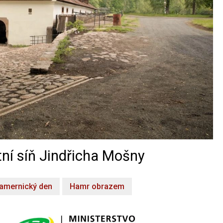
ní síň Jindřicha Mošny
amernický den
Hamr obrazem