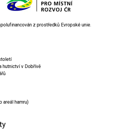
 spolufinancován z prostředků Evropské unie.
toletí
 hutnictví v Dobřívě
ářů
o areál hamru)
ty