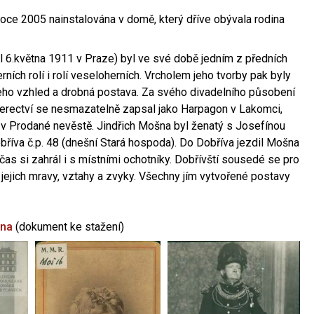
oce 2005 nainstalována v domě, který dříve obývala rodina
l 6.května 1911 v Praze) byl ve své době jedním z předních
ních rolí i rolí veseloherních. Vrcholem jeho tvorby pak byly
jeho vzhled a drobná postava. Za svého divadelního působení
 herectví se nesmazatelně zapsal jako Harpagon v Lakomci,
 v Prodané nevěstě. Jindřich Mošna byl ženatý s Josefínou
říva č.p. 48 (dnešní Stará hospoda). Do Dobříva jezdil Mošna
občas si zahrál i s místními ochotníky. Dobřívští sousedé se pro
 jejich mravy, vztahy a zvyky. Všechny jím vytvořené postavy
šna
(dokument ke stažení)