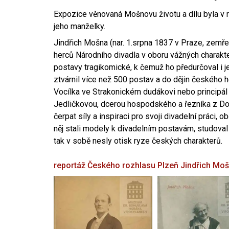
Expozice věnovaná Mošnovu životu a dílu byla v r
jeho manželky.
Jindřich Mošna (nar. 1.srpna 1837 v Praze, zemře
herců Národního divadla v oboru vážných charakter
postavy tragikomické, k čemuž ho předurčoval i 
ztvárnil více než 500 postav a do dějin českého
Vocílka ve Strakonickém dudákovi nebo principál
Jedličkovou, dcerou hospodského a řezníka z Dob
čerpat síly a inspiraci pro svoji divadelní práci, 
něj stali modely k divadelním postavám, studoval
tak v sobě nesly otisk ryze českých charakterů.
reportáž Českého rozhlasu Plzeň
Jindřich Mo