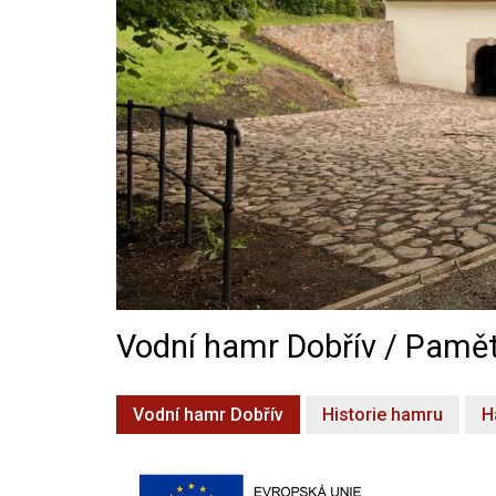
Vodní hamr Dobřív / Pamět
Vodní hamr Dobřív
Historie hamru
H