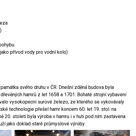
leza
)
 pohybu
 jako přívod vody pro vodní kolo)
ší památka svého druhu v ČR. Dnešní zděná budova byla
 dřevěných hamrů z let 1658 a 1701. Bohaté strojní vybavení
ovalo vysokopecní surové železo, ze kterého se vykovávaly
ské technologie přešel hamr koncem 60. let 19. stol. na
 20. století byla výroba v hamru i v huti pod ním zastavena.
ouží jako doklad staré průmyslové výroby.