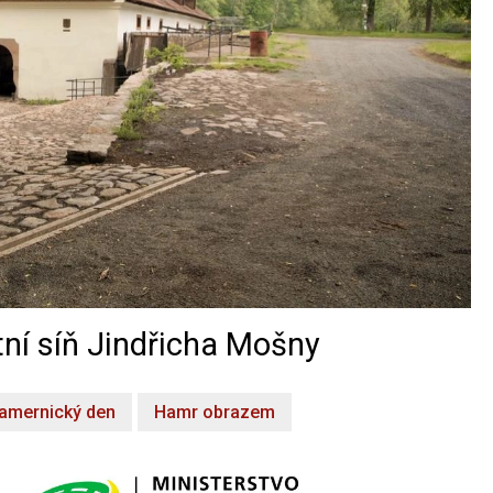
ní síň Jindřicha Mošny
amernický den
Hamr obrazem