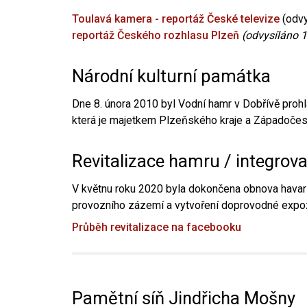
Toulavá kamera - reportáž České televize
(odvy
reportáž Českého rozhlasu Plzeň
(odvysíláno 1
Národní kulturní památka
Dne 8. února 2010 byl Vodní hamr v Dobřívě prohl
která je majetkem Plzeňského kraje a Západočesk
Revitalizace hamru / integrov
V květnu roku 2020 byla dokončena obnova havari
provozního zázemí a vytvoření doprovodné expoz
Průběh revitalizace na facebooku
Pamětní síň Jindřicha Mošny