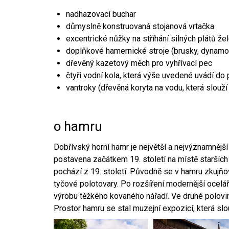
nadhazovací buchar
důmyslně konstruovaná stojanová vrtačka
excentrické nůžky na stříhání silných plátů že
doplňkové hamernické stroje (brusky, dynamo
dřevěný kazetový měch pro vyhřívací pec
čtyři vodní kola, která výše uvedené uvádí do
vantroky (dřevěná koryta na vodu, která slouží
o hamru
Dobřívský horní hamr je největší a nejvýznamněj
postavena začátkem 19. století na místě starších
pochází z 19. století. Původně se v hamru zkujň
tyčové polotovary. Po rozšíření modernější ocelář
výrobu těžkého kovaného nářadí. Ve druhé polovině
Prostor hamru se stal muzejní expozicí, která sl