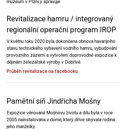
muzeum v Plzni ji spravuje.
Revitalizace hamru / integrovaný
regionální operační program IROP
V květnu roku 2020 byla dokončena obnova havarijního
stavu technického vybavení vodního hamru, vybudování
provozního zázemí a vytvoření doprovodné expozice k
dějinám železářské výroby v Dobřívě.
Průběh revitalizace na facebooku
Pamětní síň Jindřicha Mošny
Expozice věnovaná Mošnovu životu a dílu byla v roce
2005 nainstalována v domě, který dříve obývala rodina
jeho manželky.