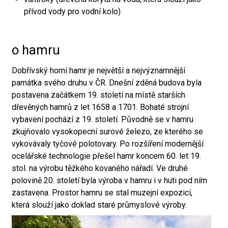
přívod vody pro vodní kolo)
o hamru
Dobřívský horní hamr je největší a nejvýznamnější
památka svého druhu v ČR. Dnešní zděná budova byla
postavena začátkem 19. století na místě starších
dřevěných hamrů z let 1658 a 1701. Bohaté strojní
vybavení pochází z 19. století. Původně se v hamru
zkujňovalo vysokopecní surové železo, ze kterého se
vykovávaly tyčové polotovary. Po rozšíření modernější
ocelářské technologie přešel hamr koncem 60. let 19.
stol. na výrobu těžkého kovaného nářadí. Ve druhé
polovině 20. století byla výroba v hamru i v huti pod ním
zastavena. Prostor hamru se stal muzejní expozicí,
která slouží jako doklad staré průmyslové výroby.