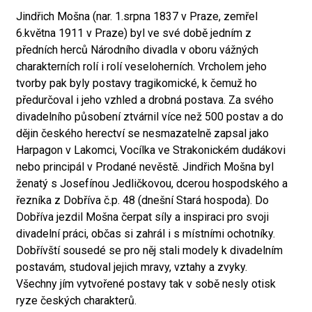
Jindřich Mošna (nar. 1.srpna 1837 v Praze, zemřel
6.května 1911 v Praze) byl ve své době jedním z
předních herců Národního divadla v oboru vážných
charakterních rolí i rolí veseloherních. Vrcholem jeho
tvorby pak byly postavy tragikomické, k čemuž ho
předurčoval i jeho vzhled a drobná postava. Za svého
divadelního působení ztvárnil více než 500 postav a do
dějin českého herectví se nesmazatelně zapsal jako
Harpagon v Lakomci, Vocílka ve Strakonickém dudákovi
nebo principál v Prodané nevěstě. Jindřich Mošna byl
ženatý s Josefínou Jedličkovou, dcerou hospodského a
řezníka z Dobříva č.p. 48 (dnešní Stará hospoda). Do
Dobříva jezdil Mošna čerpat síly a inspiraci pro svoji
divadelní práci, občas si zahrál i s místními ochotníky.
Dobřívští sousedé se pro něj stali modely k divadelním
postavám, studoval jejich mravy, vztahy a zvyky.
Všechny jím vytvořené postavy tak v sobě nesly otisk
ryze českých charakterů.