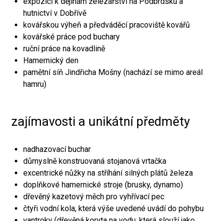
expozici k dějinám železářství na Podbrdsku a
hutnictví v Dobřívě
kovářskou výheň a předváděcí pracoviště kovářů
kovářské práce pod buchary
ruční práce na kovadlině
Hamernický den
pamětní síň Jindřicha Mošny (nachází se mimo areál
hamru)
zajímavosti a unikátní předměty
nadhazovací buchar
důmyslně konstruovaná stojanová vrtačka
excentrické nůžky na stříhání silných plátů železa
doplňkové hamernické stroje (brusky, dynamo)
dřevěný kazetový měch pro vyhřívací pec
čtyři vodní kola, která výše uvedené uvádí do pohybu
vantroky (dřevěná koryta na vodu, která slouží jako