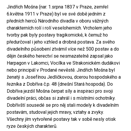
Jindřich Mošna (nar. 1.srpna 1837 v Praze, zemřel
6.května 1911 v Praze) byl ve své době jedním z
předních herců Národního divadla v oboru vážných
charakterních rolí i rolí veseloherních. Vrcholem jeho
tvorby pak byly postavy tragikomické, k čemuž ho
předurčoval i jeho vzhled a drobná postava. Za svého
divadelního působení ztvárnil více než 500 postav a do
dějin českého herectví se nesmazatelně zapsal jako
Harpagon v Lakomci, Vocílka ve Strakonickém dudákovi
nebo principál v Prodané nevěstě. Jindřich Mošna byl
ženatý s Josefínou Jedličkovou, dcerou hospodského a
řezníka z Dobříva č.p. 48 (dnešní Stará hospoda). Do
Dobříva jezdil Mošna čerpat síly a inspiraci pro svoji
divadelní práci, občas si zahrál i s místními ochotníky.
Dobřívští sousedé se pro něj stali modely k divadelním
postavám, studoval jejich mravy, vztahy a zvyky.
Všechny jím vytvořené postavy tak v sobě nesly otisk
ryze českých charakterů.