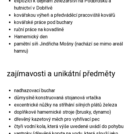
expozici k dějinám železářství na Podbrdsku a
hutnictví v Dobřívě
kovářskou výheň a předváděcí pracoviště kovářů
kovářské práce pod buchary
ruční práce na kovadlině
Hamernický den
pamětní síň Jindřicha Mošny (nachází se mimo areál
hamru)
zajímavosti a unikátní předměty
nadhazovací buchar
důmyslně konstruovaná stojanová vrtačka
excentrické nůžky na stříhání silných plátů železa
doplňkové hamernické stroje (brusky, dynamo)
dřevěný kazetový měch pro vyhřívací pec
čtyři vodní kola, která výše uvedené uvádí do pohybu
vantroky (dřevěná koryta na vodu, která slouží jako