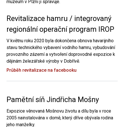
muzeum v Plzni ji spravuje.
Revitalizace hamru / integrovaný
regionální operační program IROP
V květnu roku 2020 byla dokončena obnova havarijního
stavu technického vybavení vodního hamru, vybudování
provozního zázemí a vytvoření doprovodné expozice k
dějinám železářské výroby v Dobřívě.
Průběh revitalizace na facebooku
Pamětní síň Jindřicha Mošny
Expozice věnovaná Mošnovu životu a dílu byla v roce
2005 nainstalována v domě, který dříve obývala rodina
jeho manželky.