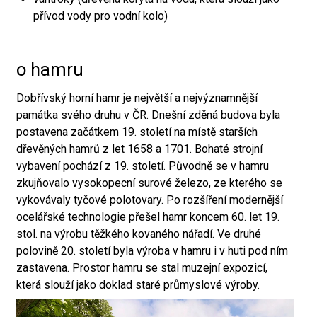
přívod vody pro vodní kolo)
o hamru
Dobřívský horní hamr je největší a nejvýznamnější
památka svého druhu v ČR. Dnešní zděná budova byla
postavena začátkem 19. století na místě starších
dřevěných hamrů z let 1658 a 1701. Bohaté strojní
vybavení pochází z 19. století. Původně se v hamru
zkujňovalo vysokopecní surové železo, ze kterého se
vykovávaly tyčové polotovary. Po rozšíření modernější
ocelářské technologie přešel hamr koncem 60. let 19.
stol. na výrobu těžkého kovaného nářadí. Ve druhé
polovině 20. století byla výroba v hamru i v huti pod ním
zastavena. Prostor hamru se stal muzejní expozicí,
která slouží jako doklad staré průmyslové výroby.