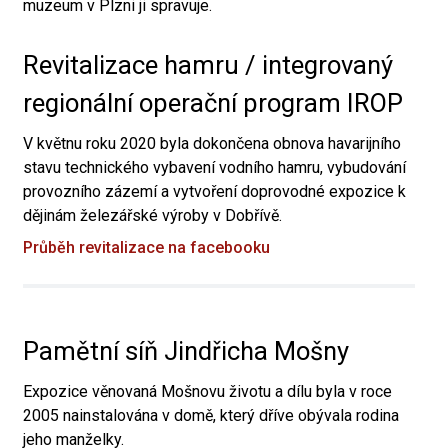
muzeum v Plzni ji spravuje.
Revitalizace hamru / integrovaný
regionální operační program IROP
V květnu roku 2020 byla dokončena obnova havarijního
stavu technického vybavení vodního hamru, vybudování
provozního zázemí a vytvoření doprovodné expozice k
dějinám železářské výroby v Dobřívě.
Průběh revitalizace na facebooku
Pamětní síň Jindřicha Mošny
Expozice věnovaná Mošnovu životu a dílu byla v roce
2005 nainstalována v domě, který dříve obývala rodina
jeho manželky.