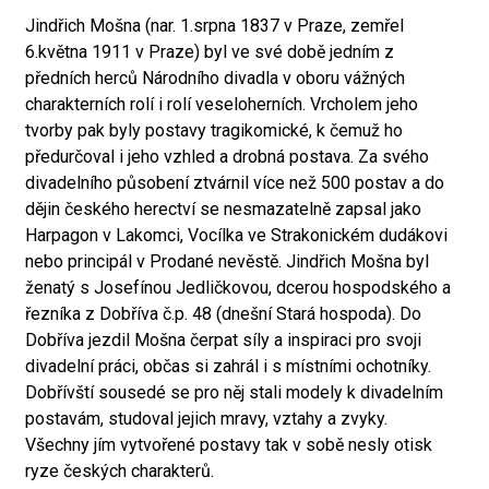
Jindřich Mošna (nar. 1.srpna 1837 v Praze, zemřel
6.května 1911 v Praze) byl ve své době jedním z
předních herců Národního divadla v oboru vážných
charakterních rolí i rolí veseloherních. Vrcholem jeho
tvorby pak byly postavy tragikomické, k čemuž ho
předurčoval i jeho vzhled a drobná postava. Za svého
divadelního působení ztvárnil více než 500 postav a do
dějin českého herectví se nesmazatelně zapsal jako
Harpagon v Lakomci, Vocílka ve Strakonickém dudákovi
nebo principál v Prodané nevěstě. Jindřich Mošna byl
ženatý s Josefínou Jedličkovou, dcerou hospodského a
řezníka z Dobříva č.p. 48 (dnešní Stará hospoda). Do
Dobříva jezdil Mošna čerpat síly a inspiraci pro svoji
divadelní práci, občas si zahrál i s místními ochotníky.
Dobřívští sousedé se pro něj stali modely k divadelním
postavám, studoval jejich mravy, vztahy a zvyky.
Všechny jím vytvořené postavy tak v sobě nesly otisk
ryze českých charakterů.