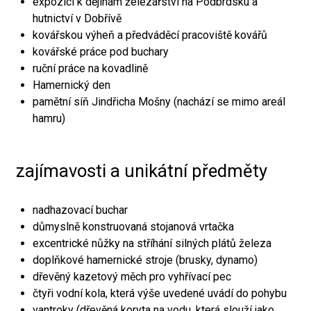
expozici k dějinám železářství na Podbrdsku a
hutnictví v Dobřívě
kovářskou výheň a předváděcí pracoviště kovářů
kovářské práce pod buchary
ruční práce na kovadlině
Hamernický den
pamětní síň Jindřicha Mošny (nachází se mimo areál
hamru)
zajímavosti a unikátní předměty
nadhazovací buchar
důmyslně konstruovaná stojanová vrtačka
excentrické nůžky na stříhání silných plátů železa
doplňkové hamernické stroje (brusky, dynamo)
dřevěný kazetový měch pro vyhřívací pec
čtyři vodní kola, která výše uvedené uvádí do pohybu
vantroky (dřevěná koryta na vodu, která slouží jako