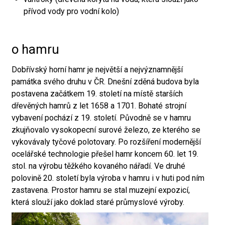
přívod vody pro vodní kolo)
o hamru
Dobřívský horní hamr je největší a nejvýznamnější
památka svého druhu v ČR. Dnešní zděná budova byla
postavena začátkem 19. století na místě starších
dřevěných hamrů z let 1658 a 1701. Bohaté strojní
vybavení pochází z 19. století. Původně se v hamru
zkujňovalo vysokopecní surové železo, ze kterého se
vykovávaly tyčové polotovary. Po rozšíření modernější
ocelářské technologie přešel hamr koncem 60. let 19.
stol. na výrobu těžkého kovaného nářadí. Ve druhé
polovině 20. století byla výroba v hamru i v huti pod ním
zastavena. Prostor hamru se stal muzejní expozicí,
která slouží jako doklad staré průmyslové výroby.