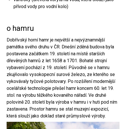
přívod vody pro vodní kolo)
o hamru
Dobřívský horní hamr je největší a nejvýznamnější
památka svého druhu v ČR. Dnešní zděná budova byla
postavena začátkem 19. století na místě starších
dřevěných hamrů z let 1658 a 1701. Bohaté strojní
vybavení pochází z 19. století. Původně se v hamru
zkujňovalo vysokopecní surové železo, ze kterého se
vykovávaly tyčové polotovary. Po rozšíření modernější
ocelářské technologie přešel hamr koncem 60. let 19.
stol. na výrobu těžkého kovaného nářadí. Ve druhé
polovině 20. století byla výroba v hamru i v huti pod ním
zastavena. Prostor hamru se stal muzejní expozicí,
která slouží jako doklad staré průmyslové výroby.