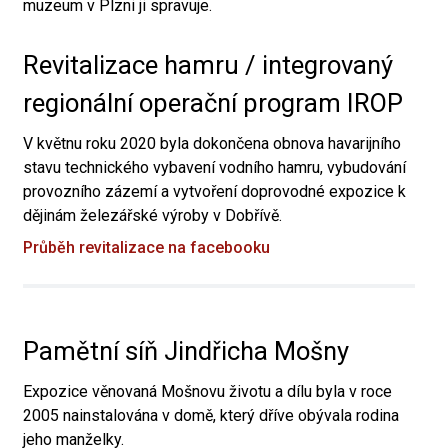
muzeum v Plzni ji spravuje.
Revitalizace hamru / integrovaný
regionální operační program IROP
V květnu roku 2020 byla dokončena obnova havarijního
stavu technického vybavení vodního hamru, vybudování
provozního zázemí a vytvoření doprovodné expozice k
dějinám železářské výroby v Dobřívě.
Průběh revitalizace na facebooku
Pamětní síň Jindřicha Mošny
Expozice věnovaná Mošnovu životu a dílu byla v roce
2005 nainstalována v domě, který dříve obývala rodina
jeho manželky.