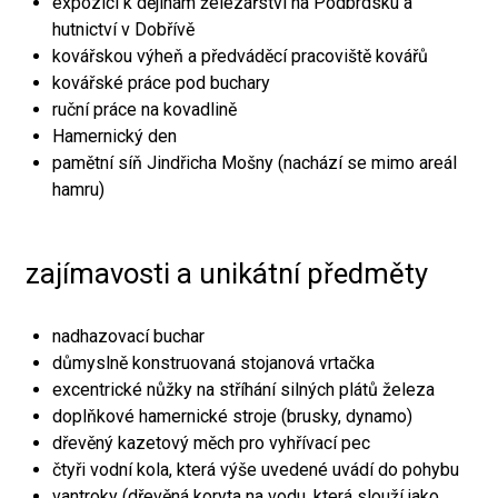
expozici k dějinám železářství na Podbrdsku a
hutnictví v Dobřívě
kovářskou výheň a předváděcí pracoviště kovářů
kovářské práce pod buchary
ruční práce na kovadlině
Hamernický den
pamětní síň Jindřicha Mošny (nachází se mimo areál
hamru)
zajímavosti a unikátní předměty
nadhazovací buchar
důmyslně konstruovaná stojanová vrtačka
excentrické nůžky na stříhání silných plátů železa
doplňkové hamernické stroje (brusky, dynamo)
dřevěný kazetový měch pro vyhřívací pec
čtyři vodní kola, která výše uvedené uvádí do pohybu
vantroky (dřevěná koryta na vodu, která slouží jako