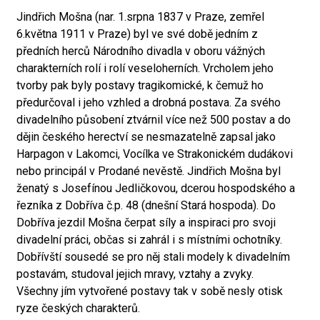
Jindřich Mošna (nar. 1.srpna 1837 v Praze, zemřel
6.května 1911 v Praze) byl ve své době jedním z
předních herců Národního divadla v oboru vážných
charakterních rolí i rolí veseloherních. Vrcholem jeho
tvorby pak byly postavy tragikomické, k čemuž ho
předurčoval i jeho vzhled a drobná postava. Za svého
divadelního působení ztvárnil více než 500 postav a do
dějin českého herectví se nesmazatelně zapsal jako
Harpagon v Lakomci, Vocílka ve Strakonickém dudákovi
nebo principál v Prodané nevěstě. Jindřich Mošna byl
ženatý s Josefínou Jedličkovou, dcerou hospodského a
řezníka z Dobříva č.p. 48 (dnešní Stará hospoda). Do
Dobříva jezdil Mošna čerpat síly a inspiraci pro svoji
divadelní práci, občas si zahrál i s místními ochotníky.
Dobřívští sousedé se pro něj stali modely k divadelním
postavám, studoval jejich mravy, vztahy a zvyky.
Všechny jím vytvořené postavy tak v sobě nesly otisk
ryze českých charakterů.