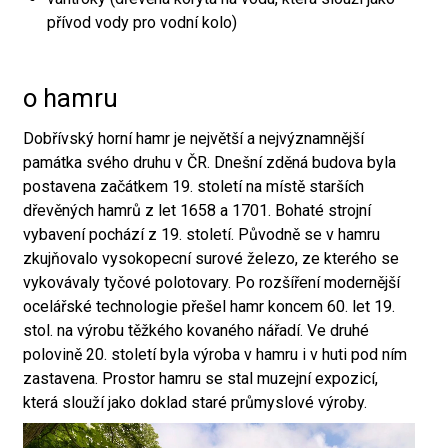
přívod vody pro vodní kolo)
o hamru
Dobřívský horní hamr je největší a nejvýznamnější
památka svého druhu v ČR. Dnešní zděná budova byla
postavena začátkem 19. století na místě starších
dřevěných hamrů z let 1658 a 1701. Bohaté strojní
vybavení pochází z 19. století. Původně se v hamru
zkujňovalo vysokopecní surové železo, ze kterého se
vykovávaly tyčové polotovary. Po rozšíření modernější
ocelářské technologie přešel hamr koncem 60. let 19.
stol. na výrobu těžkého kovaného nářadí. Ve druhé
polovině 20. století byla výroba v hamru i v huti pod ním
zastavena. Prostor hamru se stal muzejní expozicí,
která slouží jako doklad staré průmyslové výroby.