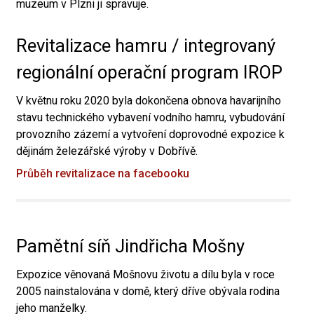
muzeum v Plzni ji spravuje.
Revitalizace hamru / integrovaný
regionální operační program IROP
V květnu roku 2020 byla dokončena obnova havarijního
stavu technického vybavení vodního hamru, vybudování
provozního zázemí a vytvoření doprovodné expozice k
dějinám železářské výroby v Dobřívě.
Průběh revitalizace na facebooku
Pamětní síň Jindřicha Mošny
Expozice věnovaná Mošnovu životu a dílu byla v roce
2005 nainstalována v domě, který dříve obývala rodina
jeho manželky.