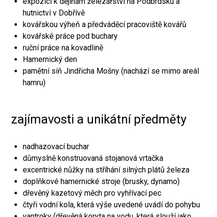
expozici k dějinám železářství na Podbrdsku a
hutnictví v Dobřívě
kovářskou výheň a předváděcí pracoviště kovářů
kovářské práce pod buchary
ruční práce na kovadlině
Hamernický den
pamětní síň Jindřicha Mošny (nachází se mimo areál
hamru)
zajímavosti a unikátní předměty
nadhazovací buchar
důmyslně konstruovaná stojanová vrtačka
excentrické nůžky na stříhání silných plátů železa
doplňkové hamernické stroje (brusky, dynamo)
dřevěný kazetový měch pro vyhřívací pec
čtyři vodní kola, která výše uvedené uvádí do pohybu
vantroky (dřevěná koryta na vodu, která slouží jako