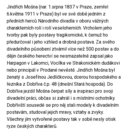
Jindřich Mošna (nar. 1.srpna 1837 v Praze, zemřel
6.května 1911 v Praze) byl ve své době jedním z
předních herců Národního divadla v oboru vážných
charakterních rolí i rolí veseloherních. Vrcholem jeho
tvorby pak byly postavy tragikomické, k čemuž ho
předurčoval i jeho vzhled a drobná postava. Za svého
divadelního působení ztvárnil více než 500 postav a do
dějin českého herectví se nesmazatelně zapsal jako
Harpagon v Lakomci, Vocílka ve Strakonickém dudákovi
nebo principál v Prodané nevěstě. Jindřich Mošna byl
ženatý s Josefínou Jedličkovou, dcerou hospodského a
řezníka z Dobříva č.p. 48 (dnešní Stará hospoda). Do
Dobříva jezdil Mošna čerpat síly a inspiraci pro svoji
divadelní práci, občas si zahrál i s místními ochotníky.
Dobřívští sousedé se pro něj stali modely k divadelním
postavám, studoval jejich mravy, vztahy a zvyky.
Všechny jím vytvořené postavy tak v sobě nesly otisk
ryze českých charakterů.