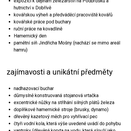
expozici k dějinám železářství na Podbrdsku a
hutnictví v Dobřívě
kovářskou výheň a předváděcí pracoviště kovářů
kovářské práce pod buchary
ruční práce na kovadlině
Hamernický den
pamětní síň Jindřicha Mošny (nachází se mimo areál
hamru)
zajímavosti a unikátní předměty
nadhazovací buchar
důmyslně konstruovaná stojanová vrtačka
excentrické nůžky na stříhání silných plátů železa
doplňkové hamernické stroje (brusky, dynamo)
dřevěný kazetový měch pro vyhřívací pec
čtyři vodní kola, která výše uvedené uvádí do pohybu
vantroky (dřevěná koryta na vodu, která slouží jako