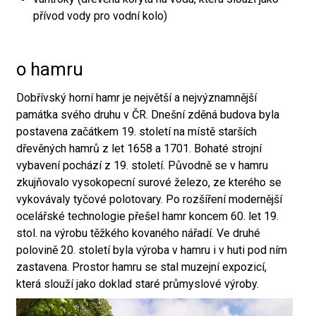
přívod vody pro vodní kolo)
o hamru
Dobřívský horní hamr je největší a nejvýznamnější
památka svého druhu v ČR. Dnešní zděná budova byla
postavena začátkem 19. století na místě starších
dřevěných hamrů z let 1658 a 1701. Bohaté strojní
vybavení pochází z 19. století. Původně se v hamru
zkujňovalo vysokopecní surové železo, ze kterého se
vykovávaly tyčové polotovary. Po rozšíření modernější
ocelářské technologie přešel hamr koncem 60. let 19.
stol. na výrobu těžkého kovaného nářadí. Ve druhé
polovině 20. století byla výroba v hamru i v huti pod ním
zastavena. Prostor hamru se stal muzejní expozicí,
která slouží jako doklad staré průmyslové výroby.