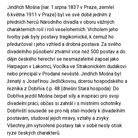
Jindřich Mošna (nar. 1.srpna 1837 v Praze, zemřel
6.května 1911 v Praze) byl ve své době jedním z
předních herců Národního divadla v oboru vážných
charakterních rolí i rolí veseloherních. Vrcholem jeho
tvorby pak byly postavy tragikomické, k čemuž ho
předurčoval i jeho vzhled a drobná postava. Za svého
divadelního působení ztvárnil více než 500 postav a do
dějin českého herectví se nesmazatelně zapsal jako
Harpagon v Lakomci, Vocílka ve Strakonickém dudákovi
nebo principál v Prodané nevěstě. Jindřich Mošna byl
ženatý s Josefínou Jedličkovou, dcerou hospodského a
řezníka z Dobříva č.p. 48 (dnešní Stará hospoda). Do
Dobříva jezdil Mošna čerpat síly a inspiraci pro svoji
divadelní práci, občas si zahrál i s místními ochotníky.
Dobřívští sousedé se pro něj stali modely k divadelním
postavám, studoval jejich mravy, vztahy a zvyky.
Všechny jím vytvořené postavy tak v sobě nesly otisk
ryze českých charakterů.