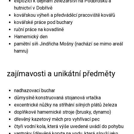
expozici k dějinám železářství na Podbrdsku a
hutnictví v Dobřívě
kovářskou výheň a předváděcí pracoviště kovářů
kovářské práce pod buchary
ruční práce na kovadlině
Hamernický den
pamětní síň Jindřicha Mošny (nachází se mimo areál
hamru)
zajímavosti a unikátní předměty
nadhazovací buchar
důmyslně konstruovaná stojanová vrtačka
excentrické nůžky na stříhání silných plátů železa
doplňkové hamernické stroje (brusky, dynamo)
dřevěný kazetový měch pro vyhřívací pec
čtyři vodní kola, která výše uvedené uvádí do pohybu
vantroky (dřevěná koryta na vodu, která slouží jako