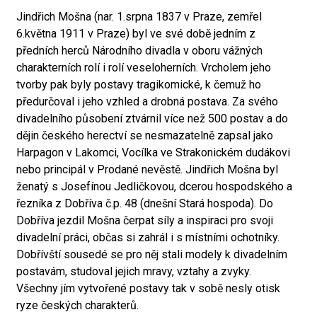
Jindřich Mošna (nar. 1.srpna 1837 v Praze, zemřel
6.května 1911 v Praze) byl ve své době jedním z
předních herců Národního divadla v oboru vážných
charakterních rolí i rolí veseloherních. Vrcholem jeho
tvorby pak byly postavy tragikomické, k čemuž ho
předurčoval i jeho vzhled a drobná postava. Za svého
divadelního působení ztvárnil více než 500 postav a do
dějin českého herectví se nesmazatelně zapsal jako
Harpagon v Lakomci, Vocílka ve Strakonickém dudákovi
nebo principál v Prodané nevěstě. Jindřich Mošna byl
ženatý s Josefínou Jedličkovou, dcerou hospodského a
řezníka z Dobříva č.p. 48 (dnešní Stará hospoda). Do
Dobříva jezdil Mošna čerpat síly a inspiraci pro svoji
divadelní práci, občas si zahrál i s místními ochotníky.
Dobřívští sousedé se pro něj stali modely k divadelním
postavám, studoval jejich mravy, vztahy a zvyky.
Všechny jím vytvořené postavy tak v sobě nesly otisk
ryze českých charakterů.