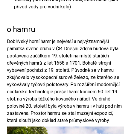
přívod vody pro vodní kolo)
o hamru
Dobřívský horní hamr je největší a nejvýznamnější
památka svého druhu v ČR. Dnešní zděná budova byla
postavena začátkem 19. století na místě starších
dřevěných hamrů z let 1658 a 1701. Bohaté strojní
vybavení pochází z 19. století. Původně se v hamru
zkujňovalo vysokopecní surové železo, ze kterého se
vykovávaly tyčové polotovary. Po rozšíření modernější
ocelářské technologie přešel hamr koncem 60. let 19.
stol. na výrobu těžkého kovaného nářadí. Ve druhé
polovině 20. století byla výroba v hamru i v huti pod ním
zastavena. Prostor hamru se stal muzejní expozicí,
která slouží jako doklad staré průmyslové výroby.