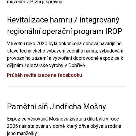
muzeum v Plzni ji spravuje.
Revitalizace hamru / integrovaný
regionální operační program IROP
V květnu roku 2020 byla dokončena obnova havarijního
stavu technického vybavení vodního hamru, vybudování
provozního zázemí a vytvoření doprovodné expozice k
dějinám železářské výroby v Dobřívě.
Průběh revitalizace na facebooku
Pamětní síň Jindřicha Mošny
Expozice věnovaná Mošnovu životu a dílu byla v roce
2005 nainstalována v domě, který dříve obývala rodina
jeho manželky.