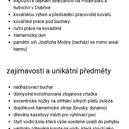
expozici k dějinám železářství na Podbrdsku a
hutnictví v Dobřívě
kovářskou výheň a předváděcí pracoviště kovářů
kovářské práce pod buchary
ruční práce na kovadlině
Hamernický den
pamětní síň Jindřicha Mošny (nachází se mimo areál
hamru)
zajímavosti a unikátní předměty
nadhazovací buchar
důmyslně konstruovaná stojanová vrtačka
excentrické nůžky na stříhání silných plátů železa
doplňkové hamernické stroje (brusky, dynamo)
dřevěný kazetový měch pro vyhřívací pec
čtyři vodní kola, která výše uvedené uvádí do pohybu
vantroky (dřevěná koryta na vodu, která slouží jako