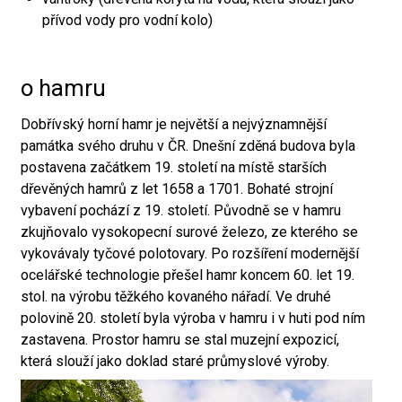
přívod vody pro vodní kolo)
o hamru
Dobřívský horní hamr je největší a nejvýznamnější
památka svého druhu v ČR. Dnešní zděná budova byla
postavena začátkem 19. století na místě starších
dřevěných hamrů z let 1658 a 1701. Bohaté strojní
vybavení pochází z 19. století. Původně se v hamru
zkujňovalo vysokopecní surové železo, ze kterého se
vykovávaly tyčové polotovary. Po rozšíření modernější
ocelářské technologie přešel hamr koncem 60. let 19.
stol. na výrobu těžkého kovaného nářadí. Ve druhé
polovině 20. století byla výroba v hamru i v huti pod ním
zastavena. Prostor hamru se stal muzejní expozicí,
která slouží jako doklad staré průmyslové výroby.