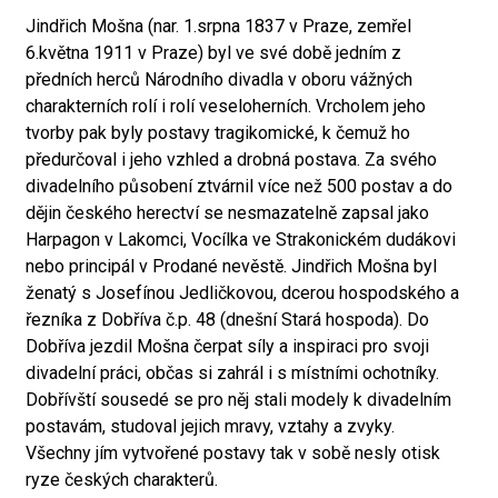
Jindřich Mošna (nar. 1.srpna 1837 v Praze, zemřel
6.května 1911 v Praze) byl ve své době jedním z
předních herců Národního divadla v oboru vážných
charakterních rolí i rolí veseloherních. Vrcholem jeho
tvorby pak byly postavy tragikomické, k čemuž ho
předurčoval i jeho vzhled a drobná postava. Za svého
divadelního působení ztvárnil více než 500 postav a do
dějin českého herectví se nesmazatelně zapsal jako
Harpagon v Lakomci, Vocílka ve Strakonickém dudákovi
nebo principál v Prodané nevěstě. Jindřich Mošna byl
ženatý s Josefínou Jedličkovou, dcerou hospodského a
řezníka z Dobříva č.p. 48 (dnešní Stará hospoda). Do
Dobříva jezdil Mošna čerpat síly a inspiraci pro svoji
divadelní práci, občas si zahrál i s místními ochotníky.
Dobřívští sousedé se pro něj stali modely k divadelním
postavám, studoval jejich mravy, vztahy a zvyky.
Všechny jím vytvořené postavy tak v sobě nesly otisk
ryze českých charakterů.