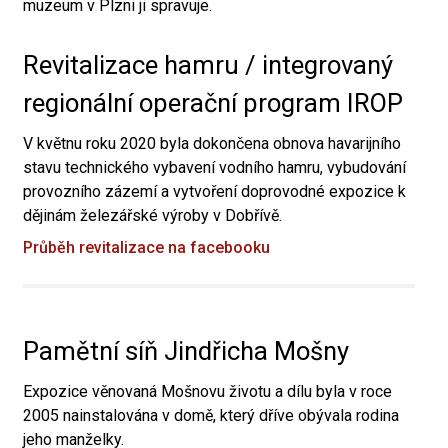
muzeum v Plzni ji spravuje.
Revitalizace hamru / integrovaný
regionální operační program IROP
V květnu roku 2020 byla dokončena obnova havarijního
stavu technického vybavení vodního hamru, vybudování
provozního zázemí a vytvoření doprovodné expozice k
dějinám železářské výroby v Dobřívě.
Průběh revitalizace na facebooku
Pamětní síň Jindřicha Mošny
Expozice věnovaná Mošnovu životu a dílu byla v roce
2005 nainstalována v domě, který dříve obývala rodina
jeho manželky.