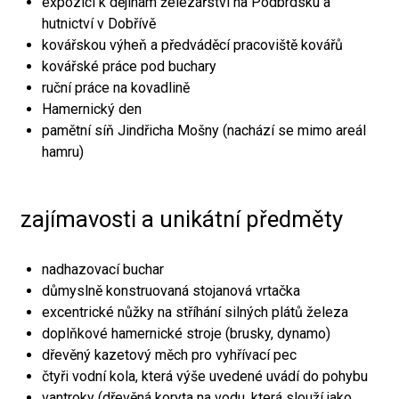
expozici k dějinám železářství na Podbrdsku a
hutnictví v Dobřívě
kovářskou výheň a předváděcí pracoviště kovářů
kovářské práce pod buchary
ruční práce na kovadlině
Hamernický den
pamětní síň Jindřicha Mošny (nachází se mimo areál
hamru)
zajímavosti a unikátní předměty
nadhazovací buchar
důmyslně konstruovaná stojanová vrtačka
excentrické nůžky na stříhání silných plátů železa
doplňkové hamernické stroje (brusky, dynamo)
dřevěný kazetový měch pro vyhřívací pec
čtyři vodní kola, která výše uvedené uvádí do pohybu
vantroky (dřevěná koryta na vodu, která slouží jako