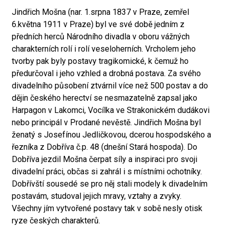
Jindřich Mošna (nar. 1.srpna 1837 v Praze, zemřel
6.května 1911 v Praze) byl ve své době jedním z
předních herců Národního divadla v oboru vážných
charakterních rolí i rolí veseloherních. Vrcholem jeho
tvorby pak byly postavy tragikomické, k čemuž ho
předurčoval i jeho vzhled a drobná postava. Za svého
divadelního působení ztvárnil více než 500 postav a do
dějin českého herectví se nesmazatelně zapsal jako
Harpagon v Lakomci, Vocílka ve Strakonickém dudákovi
nebo principál v Prodané nevěstě. Jindřich Mošna byl
ženatý s Josefínou Jedličkovou, dcerou hospodského a
řezníka z Dobříva č.p. 48 (dnešní Stará hospoda). Do
Dobříva jezdil Mošna čerpat síly a inspiraci pro svoji
divadelní práci, občas si zahrál i s místními ochotníky.
Dobřívští sousedé se pro něj stali modely k divadelním
postavám, studoval jejich mravy, vztahy a zvyky.
Všechny jím vytvořené postavy tak v sobě nesly otisk
ryze českých charakterů.