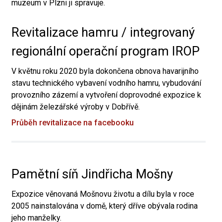
muzeum v Plzni ji spravuje.
Revitalizace hamru / integrovaný
regionální operační program IROP
V květnu roku 2020 byla dokončena obnova havarijního
stavu technického vybavení vodního hamru, vybudování
provozního zázemí a vytvoření doprovodné expozice k
dějinám železářské výroby v Dobřívě.
Průběh revitalizace na facebooku
Pamětní síň Jindřicha Mošny
Expozice věnovaná Mošnovu životu a dílu byla v roce
2005 nainstalována v domě, který dříve obývala rodina
jeho manželky.