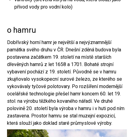
přívod vody pro vodní kolo)
o hamru
Dobřívský horní hamr je největší a nejvýznamnější
památka svého druhu v ČR. Dnešní zděná budova byla
postavena začátkem 19. století na místě starších
dřevěných hamrů z let 1658 a 1701. Bohaté strojní
vybavení pochází z 19. století. Původně se v hamru
zkujňovalo vysokopecní surové železo, ze kterého se
vykovávaly tyčové polotovary. Po rozšíření modernější
ocelářské technologie přešel hamr koncem 60. let 19.
stol. na výrobu těžkého kovaného nářadí. Ve druhé
polovině 20. století byla výroba v hamru i v huti pod ním
zastavena. Prostor hamru se stal muzejní expozicí,
která slouží jako doklad staré průmyslové výroby.