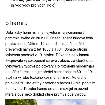
přívod vody pro vodní kolo)
o hamru
Dobřívský horní hamr je největší a nejvýznamnější
památka svého druhu v ČR. Dnešní zděná budova byla
postavena začátkem 19. století na místě starších
dřevěných hamrů z let 1658 a 1701. Bohaté strojní
vybavení pochází z 19. století. Původně se v hamru
zkujňovalo vysokopecní surové železo, ze kterého se
vykovávaly tyčové polotovary. Po rozšíření modernější
ocelářské technologie přešel hamr koncem 60. let 19.
stol. na výrobu těžkého kovaného nářadí. Ve druhé
polovině 20. století byla výroba v hamru i v huti pod ním
zastavena. Prostor hamru se stal muzejní expozicí,
která slouží jako doklad staré průmyslové výroby.