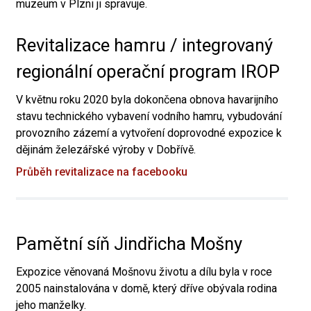
muzeum v Plzni ji spravuje.
Revitalizace hamru / integrovaný
regionální operační program IROP
V květnu roku 2020 byla dokončena obnova havarijního
stavu technického vybavení vodního hamru, vybudování
provozního zázemí a vytvoření doprovodné expozice k
dějinám železářské výroby v Dobřívě.
Průběh revitalizace na facebooku
Pamětní síň Jindřicha Mošny
Expozice věnovaná Mošnovu životu a dílu byla v roce
2005 nainstalována v domě, který dříve obývala rodina
jeho manželky.