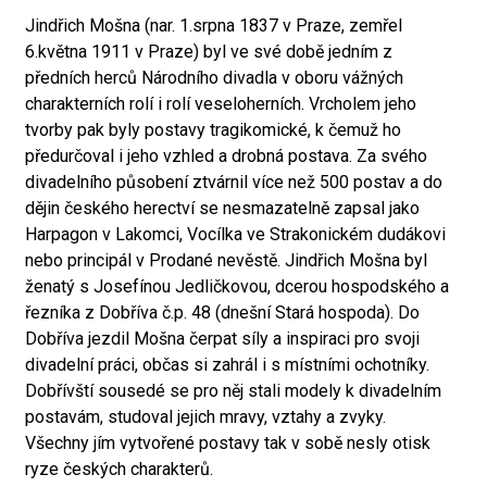
Jindřich Mošna (nar. 1.srpna 1837 v Praze, zemřel
6.května 1911 v Praze) byl ve své době jedním z
předních herců Národního divadla v oboru vážných
charakterních rolí i rolí veseloherních. Vrcholem jeho
tvorby pak byly postavy tragikomické, k čemuž ho
předurčoval i jeho vzhled a drobná postava. Za svého
divadelního působení ztvárnil více než 500 postav a do
dějin českého herectví se nesmazatelně zapsal jako
Harpagon v Lakomci, Vocílka ve Strakonickém dudákovi
nebo principál v Prodané nevěstě. Jindřich Mošna byl
ženatý s Josefínou Jedličkovou, dcerou hospodského a
řezníka z Dobříva č.p. 48 (dnešní Stará hospoda). Do
Dobříva jezdil Mošna čerpat síly a inspiraci pro svoji
divadelní práci, občas si zahrál i s místními ochotníky.
Dobřívští sousedé se pro něj stali modely k divadelním
postavám, studoval jejich mravy, vztahy a zvyky.
Všechny jím vytvořené postavy tak v sobě nesly otisk
ryze českých charakterů.