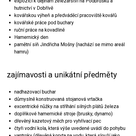
expozici k dějinám železářství na Podbrdsku a
hutnictví v Dobřívě
kovářskou výheň a předváděcí pracoviště kovářů
kovářské práce pod buchary
ruční práce na kovadlině
Hamernický den
pamětní síň Jindřicha Mošny (nachází se mimo areál
hamru)
zajímavosti a unikátní předměty
nadhazovací buchar
důmyslně konstruovaná stojanová vrtačka
excentrické nůžky na stříhání silných plátů železa
doplňkové hamernické stroje (brusky, dynamo)
dřevěný kazetový měch pro vyhřívací pec
čtyři vodní kola, která výše uvedené uvádí do pohybu
vantroky (dřevěná koryta na vodu, která slouží jako