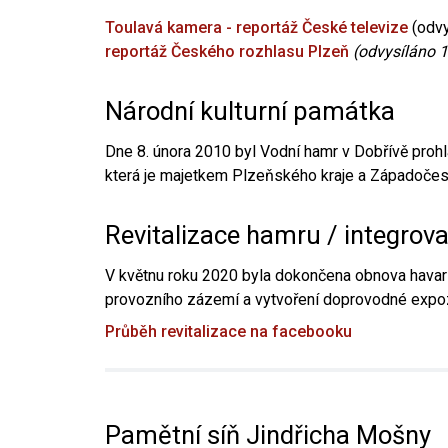
Toulavá kamera - reportáž České televize
(odvy
reportáž Českého rozhlasu Plzeň
(odvysíláno 1
Národní kulturní památka
Dne 8. února 2010 byl Vodní hamr v Dobřívě prohl
která je majetkem Plzeňského kraje a Západočesk
Revitalizace hamru / integrov
V květnu roku 2020 byla dokončena obnova havari
provozního zázemí a vytvoření doprovodné expoz
Průběh revitalizace na facebooku
Pamětní síň Jindřicha Mošny