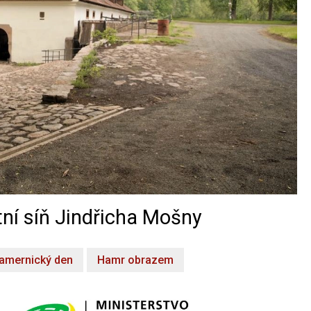
ní síň Jindřicha Mošny
amernický den
Hamr obrazem