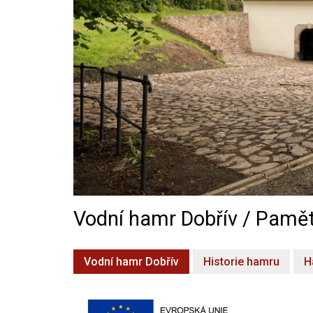
Vodní hamr Dobřív / Pamět
Vodní hamr Dobřív
Historie hamru
H