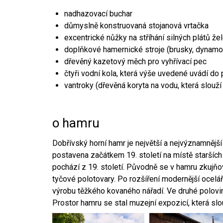
nadhazovací buchar
důmyslně konstruovaná stojanová vrtačka
excentrické nůžky na stříhání silných plátů že
doplňkové hamernické stroje (brusky, dynamo
dřevěný kazetový měch pro vyhřívací pec
čtyři vodní kola, která výše uvedené uvádí do
vantroky (dřevěná koryta na vodu, která slouží
o hamru
Dobřívský horní hamr je největší a nejvýznamněj
postavena začátkem 19. století na místě starších
pochází z 19. století. Původně se v hamru zkujň
tyčové polotovary. Po rozšíření modernější ocelář
výrobu těžkého kovaného nářadí. Ve druhé polovině
Prostor hamru se stal muzejní expozicí, která sl