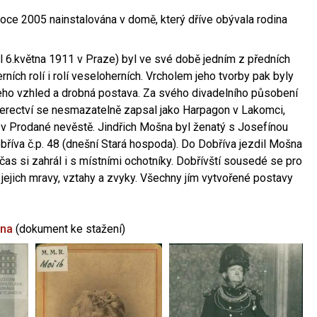
oce 2005 nainstalována v domě, který dříve obývala rodina
l 6.května 1911 v Praze) byl ve své době jedním z předních
ních rolí i rolí veseloherních. Vrcholem jeho tvorby pak byly
jeho vzhled a drobná postava. Za svého divadelního působení
 herectví se nesmazatelně zapsal jako Harpagon v Lakomci,
 v Prodané nevěstě. Jindřich Mošna byl ženatý s Josefínou
říva č.p. 48 (dnešní Stará hospoda). Do Dobříva jezdil Mošna
občas si zahrál i s místními ochotníky. Dobřívští sousedé se pro
 jejich mravy, vztahy a zvyky. Všechny jím vytvořené postavy
šna
(dokument ke stažení)