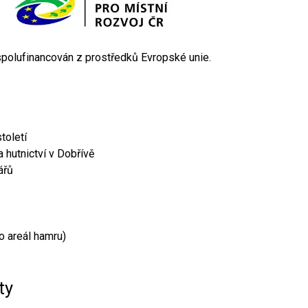
 spolufinancován z prostředků Evropské unie.
toletí
 hutnictví v Dobřívě
ářů
o areál hamru)
ty