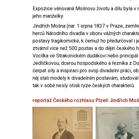
Expozice věnovaná Mošnovu životu a dílu byla v r
jeho manželky.
Jindřich Mošna (nar. 1.srpna 1837 v Praze, zemře
herců Národního divadla v oboru vážných charakter
postavy tragikomické, k čemuž ho předurčoval i 
ztvárnil více než 500 postav a do dějin českého
Vocílka ve Strakonickém dudákovi nebo principál
Jedličkovou, dcerou hospodského a řezníka z Dob
čerpat síly a inspiraci pro svoji divadelní práci, 
něj stali modely k divadelním postavám, studoval
tak v sobě nesly otisk ryze českých charakterů.
reportáž Českého rozhlasu Plzeň
Jindřich Mo