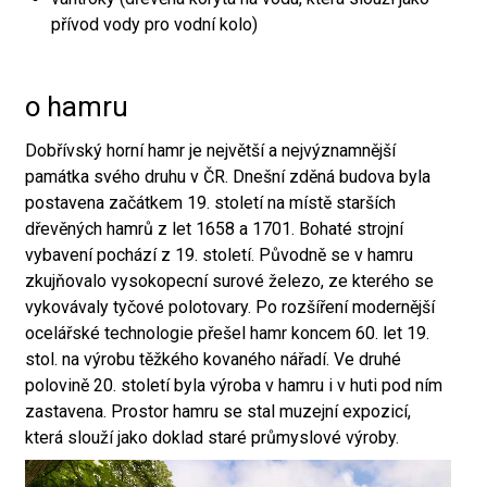
přívod vody pro vodní kolo)
o hamru
Dobřívský horní hamr je největší a nejvýznamnější
památka svého druhu v ČR. Dnešní zděná budova byla
postavena začátkem 19. století na místě starších
dřevěných hamrů z let 1658 a 1701. Bohaté strojní
vybavení pochází z 19. století. Původně se v hamru
zkujňovalo vysokopecní surové železo, ze kterého se
vykovávaly tyčové polotovary. Po rozšíření modernější
ocelářské technologie přešel hamr koncem 60. let 19.
stol. na výrobu těžkého kovaného nářadí. Ve druhé
polovině 20. století byla výroba v hamru i v huti pod ním
zastavena. Prostor hamru se stal muzejní expozicí,
která slouží jako doklad staré průmyslové výroby.