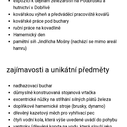
expozici k dějinám železářství na Podbrdsku a
hutnictví v Dobřívě
kovářskou výheň a předváděcí pracoviště kovářů
kovářské práce pod buchary
ruční práce na kovadlině
Hamernický den
pamětní síň Jindřicha Mošny (nachází se mimo areál
hamru)
zajímavosti a unikátní předměty
nadhazovací buchar
důmyslně konstruovaná stojanová vrtačka
excentrické nůžky na stříhání silných plátů železa
doplňkové hamernické stroje (brusky, dynamo)
dřevěný kazetový měch pro vyhřívací pec
čtyři vodní kola, která výše uvedené uvádí do pohybu
vantroky (dřevěná koryta na vodu, která slouží jako