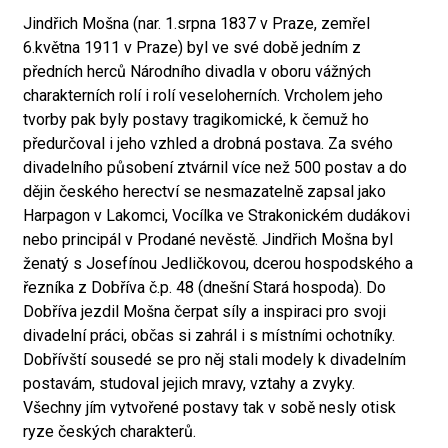
Jindřich Mošna (nar. 1.srpna 1837 v Praze, zemřel
6.května 1911 v Praze) byl ve své době jedním z
předních herců Národního divadla v oboru vážných
charakterních rolí i rolí veseloherních. Vrcholem jeho
tvorby pak byly postavy tragikomické, k čemuž ho
předurčoval i jeho vzhled a drobná postava. Za svého
divadelního působení ztvárnil více než 500 postav a do
dějin českého herectví se nesmazatelně zapsal jako
Harpagon v Lakomci, Vocílka ve Strakonickém dudákovi
nebo principál v Prodané nevěstě. Jindřich Mošna byl
ženatý s Josefínou Jedličkovou, dcerou hospodského a
řezníka z Dobříva č.p. 48 (dnešní Stará hospoda). Do
Dobříva jezdil Mošna čerpat síly a inspiraci pro svoji
divadelní práci, občas si zahrál i s místními ochotníky.
Dobřívští sousedé se pro něj stali modely k divadelním
postavám, studoval jejich mravy, vztahy a zvyky.
Všechny jím vytvořené postavy tak v sobě nesly otisk
ryze českých charakterů.