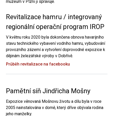
muzeum v Plzni ji spravuje.
Revitalizace hamru / integrovaný
regionální operační program IROP
V květnu roku 2020 byla dokončena obnova havarijního
stavu technického vybavení vodního hamru, vybudování
provozního zázemí a vytvoření doprovodné expozice k
dějinám železářské výroby v Dobřívě.
Průběh revitalizace na facebooku
Pamětní síň Jindřicha Mošny
Expozice věnovaná Mošnovu životu a dílu byla v roce
2005 nainstalována v domě, který dříve obývala rodina
jeho manželky.