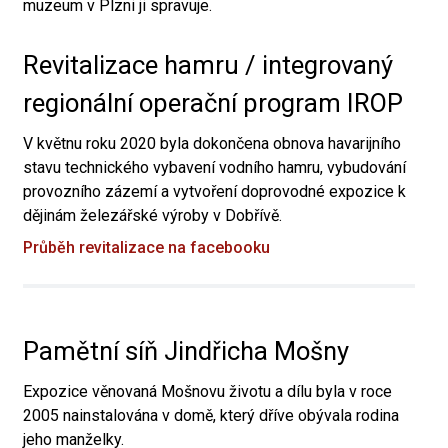
muzeum v Plzni ji spravuje.
Revitalizace hamru / integrovaný
regionální operační program IROP
V květnu roku 2020 byla dokončena obnova havarijního
stavu technického vybavení vodního hamru, vybudování
provozního zázemí a vytvoření doprovodné expozice k
dějinám železářské výroby v Dobřívě.
Průběh revitalizace na facebooku
Pamětní síň Jindřicha Mošny
Expozice věnovaná Mošnovu životu a dílu byla v roce
2005 nainstalována v domě, který dříve obývala rodina
jeho manželky.