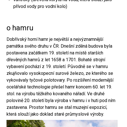
přívod vody pro vodní kolo)
o hamru
Dobřívský horní hamr je největší a nejvýznamnější
památka svého druhu v ČR. Dnešní zděná budova byla
postavena začátkem 19. století na místě starších
dřevěných hamrů z let 1658 a 1701. Bohaté strojní
vybavení pochází z 19. století. Původně se v hamru
zkujňovalo vysokopecní surové železo, ze kterého se
vykovávaly tyčové polotovary. Po rozšíření modernější
ocelářské technologie přešel hamr koncem 60. let 19.
stol. na výrobu těžkého kovaného nářadí. Ve druhé
polovině 20. století byla výroba v hamru i v huti pod ním
zastavena. Prostor hamru se stal muzejní expozicí,
která slouží jako doklad staré průmyslové výroby.