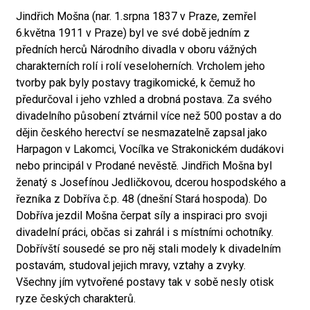
Jindřich Mošna (nar. 1.srpna 1837 v Praze, zemřel
6.května 1911 v Praze) byl ve své době jedním z
předních herců Národního divadla v oboru vážných
charakterních rolí i rolí veseloherních. Vrcholem jeho
tvorby pak byly postavy tragikomické, k čemuž ho
předurčoval i jeho vzhled a drobná postava. Za svého
divadelního působení ztvárnil více než 500 postav a do
dějin českého herectví se nesmazatelně zapsal jako
Harpagon v Lakomci, Vocílka ve Strakonickém dudákovi
nebo principál v Prodané nevěstě. Jindřich Mošna byl
ženatý s Josefínou Jedličkovou, dcerou hospodského a
řezníka z Dobříva č.p. 48 (dnešní Stará hospoda). Do
Dobříva jezdil Mošna čerpat síly a inspiraci pro svoji
divadelní práci, občas si zahrál i s místními ochotníky.
Dobřívští sousedé se pro něj stali modely k divadelním
postavám, studoval jejich mravy, vztahy a zvyky.
Všechny jím vytvořené postavy tak v sobě nesly otisk
ryze českých charakterů.