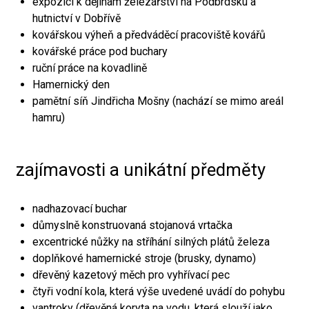
expozici k dějinám železářství na Podbrdsku a
hutnictví v Dobřívě
kovářskou výheň a předváděcí pracoviště kovářů
kovářské práce pod buchary
ruční práce na kovadlině
Hamernický den
pamětní síň Jindřicha Mošny (nachází se mimo areál
hamru)
zajímavosti a unikátní předměty
nadhazovací buchar
důmyslně konstruovaná stojanová vrtačka
excentrické nůžky na stříhání silných plátů železa
doplňkové hamernické stroje (brusky, dynamo)
dřevěný kazetový měch pro vyhřívací pec
čtyři vodní kola, která výše uvedené uvádí do pohybu
vantroky (dřevěná koryta na vodu, která slouží jako