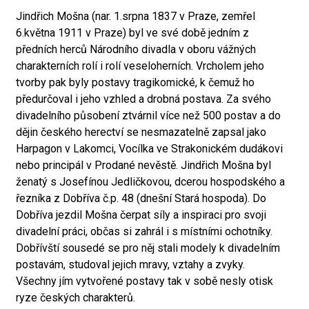
Jindřich Mošna (nar. 1.srpna 1837 v Praze, zemřel
6.května 1911 v Praze) byl ve své době jedním z
předních herců Národního divadla v oboru vážných
charakterních rolí i rolí veseloherních. Vrcholem jeho
tvorby pak byly postavy tragikomické, k čemuž ho
předurčoval i jeho vzhled a drobná postava. Za svého
divadelního působení ztvárnil více než 500 postav a do
dějin českého herectví se nesmazatelně zapsal jako
Harpagon v Lakomci, Vocílka ve Strakonickém dudákovi
nebo principál v Prodané nevěstě. Jindřich Mošna byl
ženatý s Josefínou Jedličkovou, dcerou hospodského a
řezníka z Dobříva č.p. 48 (dnešní Stará hospoda). Do
Dobříva jezdil Mošna čerpat síly a inspiraci pro svoji
divadelní práci, občas si zahrál i s místními ochotníky.
Dobřívští sousedé se pro něj stali modely k divadelním
postavám, studoval jejich mravy, vztahy a zvyky.
Všechny jím vytvořené postavy tak v sobě nesly otisk
ryze českých charakterů.