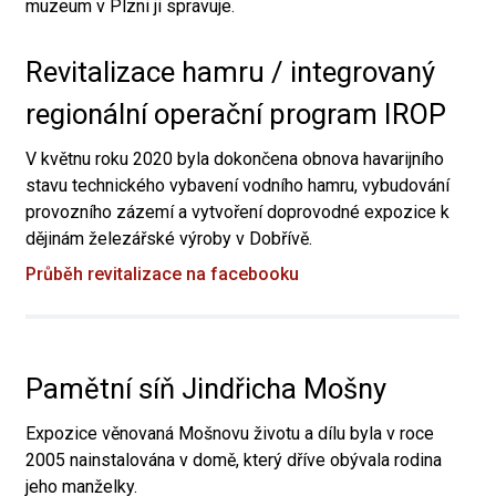
muzeum v Plzni ji spravuje.
Revitalizace hamru / integrovaný
regionální operační program IROP
V květnu roku 2020 byla dokončena obnova havarijního
stavu technického vybavení vodního hamru, vybudování
provozního zázemí a vytvoření doprovodné expozice k
dějinám železářské výroby v Dobřívě.
Průběh revitalizace na facebooku
Pamětní síň Jindřicha Mošny
Expozice věnovaná Mošnovu životu a dílu byla v roce
2005 nainstalována v domě, který dříve obývala rodina
jeho manželky.