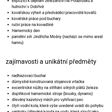
expozici k dějinám železářství na Podbrdsku a
hutnictví v Dobřívě
kovářskou výheň a předváděcí pracoviště kovářů
kovářské práce pod buchary
ruční práce na kovadlině
Hamernický den
pamětní síň Jindřicha Mošny (nachází se mimo areál
hamru)
zajímavosti a unikátní předměty
nadhazovací buchar
důmyslně konstruovaná stojanová vrtačka
excentrické nůžky na stříhání silných plátů železa
doplňkové hamernické stroje (brusky, dynamo)
dřevěný kazetový měch pro vyhřívací pec
čtyři vodní kola, která výše uvedené uvádí do pohybu
vantroky (dřevěná koryta na vodu, která slouží jako