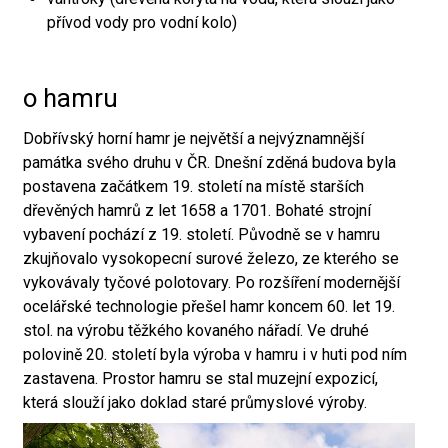
přívod vody pro vodní kolo)
o hamru
Dobřívský horní hamr je největší a nejvýznamnější
památka svého druhu v ČR. Dnešní zděná budova byla
postavena začátkem 19. století na místě starších
dřevěných hamrů z let 1658 a 1701. Bohaté strojní
vybavení pochází z 19. století. Původně se v hamru
zkujňovalo vysokopecní surové železo, ze kterého se
vykovávaly tyčové polotovary. Po rozšíření modernější
ocelářské technologie přešel hamr koncem 60. let 19.
stol. na výrobu těžkého kovaného nářadí. Ve druhé
polovině 20. století byla výroba v hamru i v huti pod ním
zastavena. Prostor hamru se stal muzejní expozicí,
která slouží jako doklad staré průmyslové výroby.