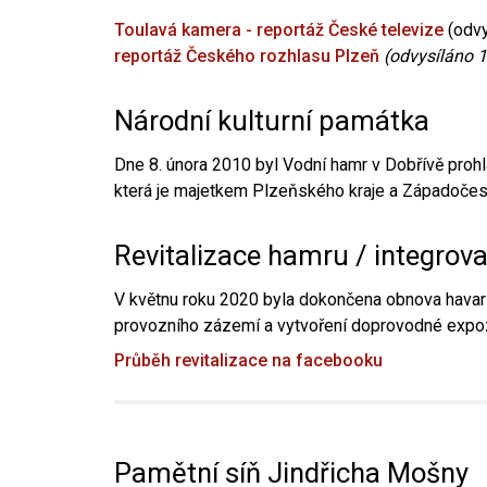
Toulavá kamera - reportáž České televize
(odvy
reportáž Českého rozhlasu Plzeň
(odvysíláno 1
Národní kulturní památka
Dne 8. února 2010 byl Vodní hamr v Dobřívě prohl
která je majetkem Plzeňského kraje a Západočesk
Revitalizace hamru / integrov
V květnu roku 2020 byla dokončena obnova havari
provozního zázemí a vytvoření doprovodné expoz
Průběh revitalizace na facebooku
Pamětní síň Jindřicha Mošny