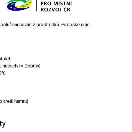
 spolufinancován z prostředků Evropské unie.
toletí
 hutnictví v Dobřívě
ářů
o areál hamru)
ty