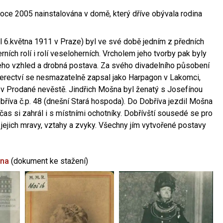
oce 2005 nainstalována v domě, který dříve obývala rodina
l 6.května 1911 v Praze) byl ve své době jedním z předních
ních rolí i rolí veseloherních. Vrcholem jeho tvorby pak byly
jeho vzhled a drobná postava. Za svého divadelního působení
 herectví se nesmazatelně zapsal jako Harpagon v Lakomci,
 v Prodané nevěstě. Jindřich Mošna byl ženatý s Josefínou
říva č.p. 48 (dnešní Stará hospoda). Do Dobříva jezdil Mošna
občas si zahrál i s místními ochotníky. Dobřívští sousedé se pro
 jejich mravy, vztahy a zvyky. Všechny jím vytvořené postavy
šna
(dokument ke stažení)