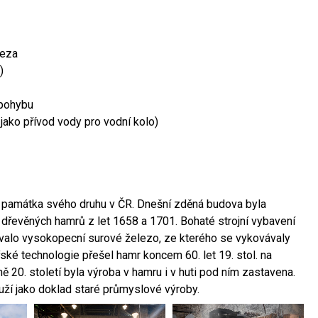
leza
)
 pohybu
 jako přívod vody pro vodní kolo)
ší památka svého druhu v ČR. Dnešní zděná budova byla
 dřevěných hamrů z let 1658 a 1701. Bohaté strojní vybavení
ovalo vysokopecní surové železo, ze kterého se vykovávaly
ské technologie přešel hamr koncem 60. let 19. stol. na
 20. století byla výroba v hamru i v huti pod ním zastavena.
ouží jako doklad staré průmyslové výroby.