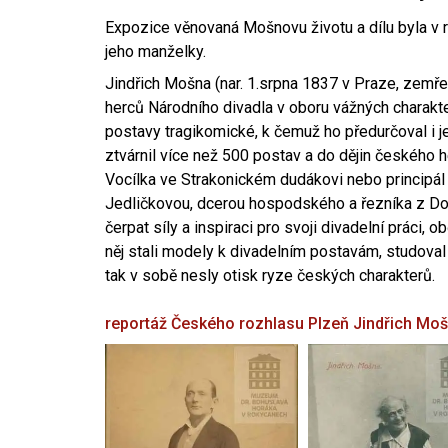
Expozice věnovaná Mošnovu životu a dílu byla v r
jeho manželky.
Jindřich Mošna (nar. 1.srpna 1837 v Praze, zemře
herců Národního divadla v oboru vážných charakter
postavy tragikomické, k čemuž ho předurčoval i 
ztvárnil více než 500 postav a do dějin českého
Vocílka ve Strakonickém dudákovi nebo principál
Jedličkovou, dcerou hospodského a řezníka z Dob
čerpat síly a inspiraci pro svoji divadelní práci, 
něj stali modely k divadelním postavám, studoval
tak v sobě nesly otisk ryze českých charakterů.
reportáž Českého rozhlasu Plzeň
Jindřich Mo