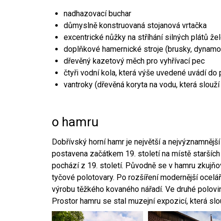
nadhazovací buchar
důmyslně konstruovaná stojanová vrtačka
excentrické nůžky na stříhání silných plátů že
doplňkové hamernické stroje (brusky, dynamo
dřevěný kazetový měch pro vyhřívací pec
čtyři vodní kola, která výše uvedené uvádí do
vantroky (dřevěná koryta na vodu, která slouží
o hamru
Dobřívský horní hamr je největší a nejvýznamněj
postavena začátkem 19. století na místě starších
pochází z 19. století. Původně se v hamru zkujň
tyčové polotovary. Po rozšíření modernější ocelář
výrobu těžkého kovaného nářadí. Ve druhé polovině
Prostor hamru se stal muzejní expozicí, která sl