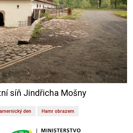
ní síň Jindřicha Mošny
amernický den
Hamr obrazem