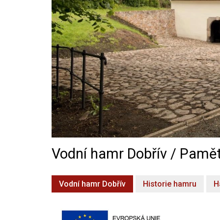
Vodní hamr Dobřív / Pamět
Vodní hamr Dobřív
Historie hamru
H