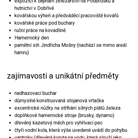
expozici k dějinám železářství na Podbrdsku a
hutnictví v Dobřívě
kovářskou výheň a předváděcí pracoviště kovářů
kovářské práce pod buchary
ruční práce na kovadlině
Hamernický den
pamětní síň Jindřicha Mošny (nachází se mimo areál
hamru)
zajímavosti a unikátní předměty
nadhazovací buchar
důmyslně konstruovaná stojanová vrtačka
excentrické nůžky na stříhání silných plátů železa
doplňkové hamernické stroje (brusky, dynamo)
dřevěný kazetový měch pro vyhřívací pec
čtyři vodní kola, která výše uvedené uvádí do pohybu
vantroky (dřevěná koryta na vodu, která slouží jako