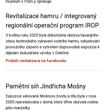
muzeum v Plzni ji spravuje.
Revitalizace hamru / integrovaný
regionální operační program IROP
V květnu roku 2020 byla dokončena obnova havarijního
stavu technického vybavení vodního hamru, vybudování
provozního zázemí a vytvoření doprovodné expozice k
dějinám železářské výroby v Dobřívě.
Průběh revitalizace na facebooku
Pamětní síň Jindřicha Mošny
Expozice věnovaná Mošnovu životu a dílu byla v roce
2005 nainstalována v domě, který dříve obývala rodina
jeho manželky.