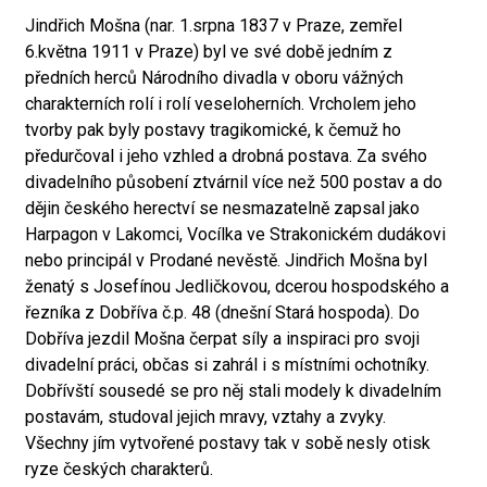
Jindřich Mošna (nar. 1.srpna 1837 v Praze, zemřel
6.května 1911 v Praze) byl ve své době jedním z
předních herců Národního divadla v oboru vážných
charakterních rolí i rolí veseloherních. Vrcholem jeho
tvorby pak byly postavy tragikomické, k čemuž ho
předurčoval i jeho vzhled a drobná postava. Za svého
divadelního působení ztvárnil více než 500 postav a do
dějin českého herectví se nesmazatelně zapsal jako
Harpagon v Lakomci, Vocílka ve Strakonickém dudákovi
nebo principál v Prodané nevěstě. Jindřich Mošna byl
ženatý s Josefínou Jedličkovou, dcerou hospodského a
řezníka z Dobříva č.p. 48 (dnešní Stará hospoda). Do
Dobříva jezdil Mošna čerpat síly a inspiraci pro svoji
divadelní práci, občas si zahrál i s místními ochotníky.
Dobřívští sousedé se pro něj stali modely k divadelním
postavám, studoval jejich mravy, vztahy a zvyky.
Všechny jím vytvořené postavy tak v sobě nesly otisk
ryze českých charakterů.