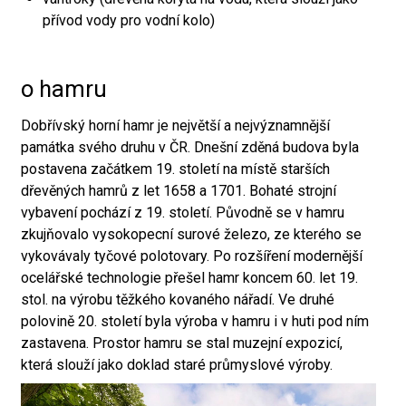
přívod vody pro vodní kolo)
o hamru
Dobřívský horní hamr je největší a nejvýznamnější
památka svého druhu v ČR. Dnešní zděná budova byla
postavena začátkem 19. století na místě starších
dřevěných hamrů z let 1658 a 1701. Bohaté strojní
vybavení pochází z 19. století. Původně se v hamru
zkujňovalo vysokopecní surové železo, ze kterého se
vykovávaly tyčové polotovary. Po rozšíření modernější
ocelářské technologie přešel hamr koncem 60. let 19.
stol. na výrobu těžkého kovaného nářadí. Ve druhé
polovině 20. století byla výroba v hamru i v huti pod ním
zastavena. Prostor hamru se stal muzejní expozicí,
která slouží jako doklad staré průmyslové výroby.