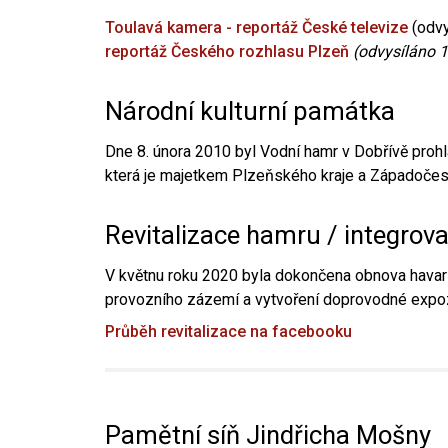
Toulavá kamera - reportáž České televize
(odvy
reportáž Českého rozhlasu Plzeň
(odvysíláno 1
Národní kulturní památka
Dne 8. února 2010 byl Vodní hamr v Dobřívě prohl
která je majetkem Plzeňského kraje a Západočesk
Revitalizace hamru / integrov
V květnu roku 2020 byla dokončena obnova havari
provozního zázemí a vytvoření doprovodné expoz
Průběh revitalizace na facebooku
Pamětní síň Jindřicha Mošny