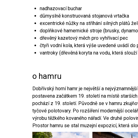
nadhazovací buchar
důmyslně konstruovaná stojanová vrtačka
excentrické nůžky na stříhání silných plátů že
doplňkové hamernické stroje (brusky, dynamo
dřevěný kazetový měch pro vyhřívací pec
čtyři vodní kola, která výše uvedené uvádí do
vantroky (dřevěná koryta na vodu, která slouží
o hamru
Dobřívský horní hamr je největší a nejvýznamněj
postavena začátkem 19. století na místě starších
pochází z 19. století. Původně se v hamru zkujň
tyčové polotovary. Po rozšíření modernější ocelář
výrobu těžkého kovaného nářadí. Ve druhé polovině
Prostor hamru se stal muzejní expozicí, která sl