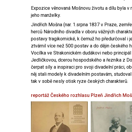
Expozice věnovaná Mošnovu životu a dílu byla v r
jeho manželky.
Jindřich Mošna (nar. 1.srpna 1837 v Praze, zemře
herců Národního divadla v oboru vážných charakter
postavy tragikomické, k čemuž ho předurčoval i 
ztvárnil více než 500 postav a do dějin českého
Vocílka ve Strakonickém dudákovi nebo principál
Jedličkovou, dcerou hospodského a řezníka z Dob
čerpat síly a inspiraci pro svoji divadelní práci, 
něj stali modely k divadelním postavám, studoval
tak v sobě nesly otisk ryze českých charakterů.
reportáž Českého rozhlasu Plzeň
Jindřich Mo