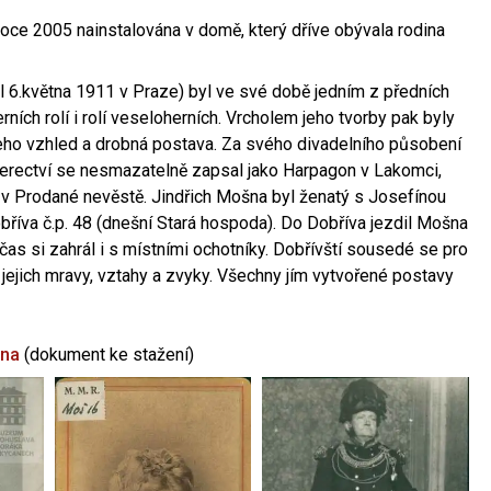
oce 2005 nainstalována v domě, který dříve obývala rodina
l 6.května 1911 v Praze) byl ve své době jedním z předních
ních rolí i rolí veseloherních. Vrcholem jeho tvorby pak byly
jeho vzhled a drobná postava. Za svého divadelního působení
 herectví se nesmazatelně zapsal jako Harpagon v Lakomci,
 v Prodané nevěstě. Jindřich Mošna byl ženatý s Josefínou
říva č.p. 48 (dnešní Stará hospoda). Do Dobříva jezdil Mošna
občas si zahrál i s místními ochotníky. Dobřívští sousedé se pro
 jejich mravy, vztahy a zvyky. Všechny jím vytvořené postavy
šna
(dokument ke stažení)