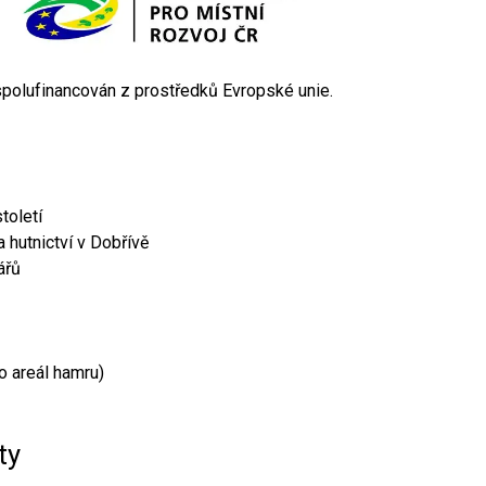
 spolufinancován z prostředků Evropské unie.
toletí
 hutnictví v Dobřívě
ářů
o areál hamru)
ty