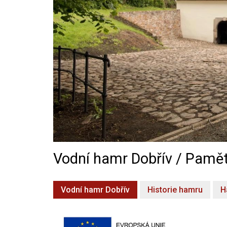
Vodní hamr Dobřív / Pamět
Vodní hamr Dobřív
Historie hamru
H