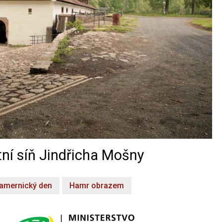
ní síň Jindřicha Mošny
amernický den
Hamr obrazem