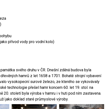
leza
)
 pohybu
 jako přívod vody pro vodní kolo)
ší památka svého druhu v ČR. Dnešní zděná budova byla
 dřevěných hamrů z let 1658 a 1701. Bohaté strojní vybavení
ovalo vysokopecní surové železo, ze kterého se vykovávaly
ské technologie přešel hamr koncem 60. let 19. stol. na
 20. století byla výroba v hamru i v huti pod ním zastavena.
ouží jako doklad staré průmyslové výroby.