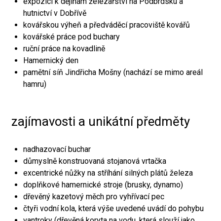
expozici k dějinám železářství na Podbrdsku a
hutnictví v Dobřívě
kovářskou výheň a předváděcí pracoviště kovářů
kovářské práce pod buchary
ruční práce na kovadlině
Hamernický den
pamětní síň Jindřicha Mošny (nachází se mimo areál
hamru)
zajímavosti a unikátní předměty
nadhazovací buchar
důmyslně konstruovaná stojanová vrtačka
excentrické nůžky na stříhání silných plátů železa
doplňkové hamernické stroje (brusky, dynamo)
dřevěný kazetový měch pro vyhřívací pec
čtyři vodní kola, která výše uvedené uvádí do pohybu
vantroky (dřevěná koryta na vodu, která slouží jako