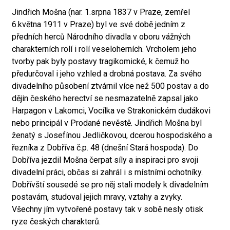
Jindřich Mošna (nar. 1.srpna 1837 v Praze, zemřel
6.května 1911 v Praze) byl ve své době jedním z
předních herců Národního divadla v oboru vážných
charakterních rolí i rolí veseloherních. Vrcholem jeho
tvorby pak byly postavy tragikomické, k čemuž ho
předurčoval i jeho vzhled a drobná postava. Za svého
divadelního působení ztvárnil více než 500 postav a do
dějin českého herectví se nesmazatelně zapsal jako
Harpagon v Lakomci, Vocílka ve Strakonickém dudákovi
nebo principál v Prodané nevěstě. Jindřich Mošna byl
ženatý s Josefínou Jedličkovou, dcerou hospodského a
řezníka z Dobříva č.p. 48 (dnešní Stará hospoda). Do
Dobříva jezdil Mošna čerpat síly a inspiraci pro svoji
divadelní práci, občas si zahrál i s místními ochotníky.
Dobřívští sousedé se pro něj stali modely k divadelním
postavám, studoval jejich mravy, vztahy a zvyky.
Všechny jím vytvořené postavy tak v sobě nesly otisk
ryze českých charakterů.