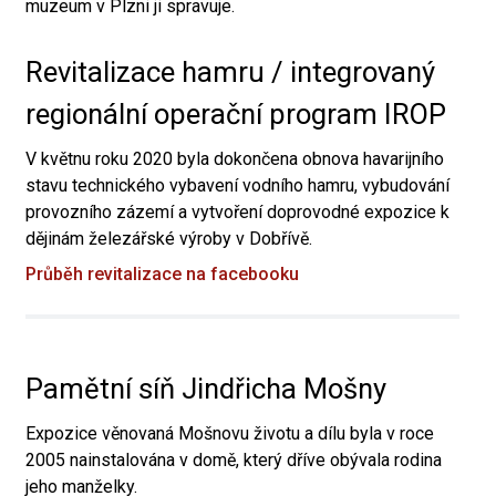
muzeum v Plzni ji spravuje.
Revitalizace hamru / integrovaný
regionální operační program IROP
V květnu roku 2020 byla dokončena obnova havarijního
stavu technického vybavení vodního hamru, vybudování
provozního zázemí a vytvoření doprovodné expozice k
dějinám železářské výroby v Dobřívě.
Průběh revitalizace na facebooku
Pamětní síň Jindřicha Mošny
Expozice věnovaná Mošnovu životu a dílu byla v roce
2005 nainstalována v domě, který dříve obývala rodina
jeho manželky.