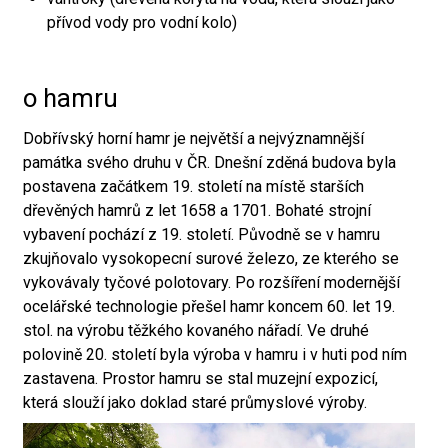
přívod vody pro vodní kolo)
o hamru
Dobřívský horní hamr je největší a nejvýznamnější
památka svého druhu v ČR. Dnešní zděná budova byla
postavena začátkem 19. století na místě starších
dřevěných hamrů z let 1658 a 1701. Bohaté strojní
vybavení pochází z 19. století. Původně se v hamru
zkujňovalo vysokopecní surové železo, ze kterého se
vykovávaly tyčové polotovary. Po rozšíření modernější
ocelářské technologie přešel hamr koncem 60. let 19.
stol. na výrobu těžkého kovaného nářadí. Ve druhé
polovině 20. století byla výroba v hamru i v huti pod ním
zastavena. Prostor hamru se stal muzejní expozicí,
která slouží jako doklad staré průmyslové výroby.