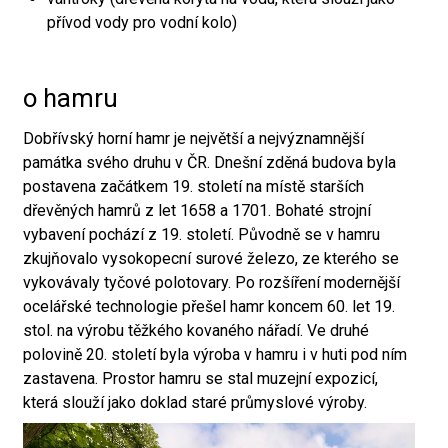
přívod vody pro vodní kolo)
o hamru
Dobřívský horní hamr je největší a nejvýznamnější
památka svého druhu v ČR. Dnešní zděná budova byla
postavena začátkem 19. století na místě starších
dřevěných hamrů z let 1658 a 1701. Bohaté strojní
vybavení pochází z 19. století. Původně se v hamru
zkujňovalo vysokopecní surové železo, ze kterého se
vykovávaly tyčové polotovary. Po rozšíření modernější
ocelářské technologie přešel hamr koncem 60. let 19.
stol. na výrobu těžkého kovaného nářadí. Ve druhé
polovině 20. století byla výroba v hamru i v huti pod ním
zastavena. Prostor hamru se stal muzejní expozicí,
která slouží jako doklad staré průmyslové výroby.