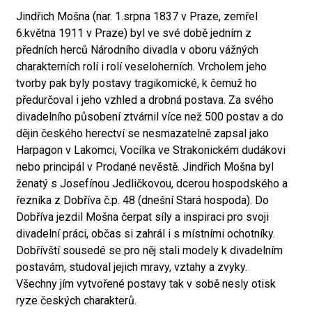
Jindřich Mošna (nar. 1.srpna 1837 v Praze, zemřel
6.května 1911 v Praze) byl ve své době jedním z
předních herců Národního divadla v oboru vážných
charakterních rolí i rolí veseloherních. Vrcholem jeho
tvorby pak byly postavy tragikomické, k čemuž ho
předurčoval i jeho vzhled a drobná postava. Za svého
divadelního působení ztvárnil více než 500 postav a do
dějin českého herectví se nesmazatelně zapsal jako
Harpagon v Lakomci, Vocílka ve Strakonickém dudákovi
nebo principál v Prodané nevěstě. Jindřich Mošna byl
ženatý s Josefínou Jedličkovou, dcerou hospodského a
řezníka z Dobříva č.p. 48 (dnešní Stará hospoda). Do
Dobříva jezdil Mošna čerpat síly a inspiraci pro svoji
divadelní práci, občas si zahrál i s místními ochotníky.
Dobřívští sousedé se pro něj stali modely k divadelním
postavám, studoval jejich mravy, vztahy a zvyky.
Všechny jím vytvořené postavy tak v sobě nesly otisk
ryze českých charakterů.