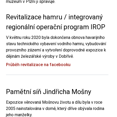
muzeum v Plzni ji spravuje.
Revitalizace hamru / integrovaný
regionální operační program IROP
V květnu roku 2020 byla dokončena obnova havarijního
stavu technického vybavení vodního hamru, vybudování
provozního zázemí a vytvoření doprovodné expozice k
dějinám železářské výroby v Dobřívě.
Průběh revitalizace na facebooku
Pamětní síň Jindřicha Mošny
Expozice věnovaná Mošnovu životu a dílu byla v roce
2005 nainstalována v domě, který dříve obývala rodina
jeho manželky.