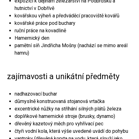
expozici k dějinám železářství na Podbrdsku a
hutnictví v Dobřívě
kovářskou výheň a předváděcí pracoviště kovářů
kovářské práce pod buchary
ruční práce na kovadlině
Hamernický den
pamětní síň Jindřicha Mošny (nachází se mimo areál
hamru)
zajímavosti a unikátní předměty
nadhazovací buchar
důmyslně konstruovaná stojanová vrtačka
excentrické nůžky na stříhání silných plátů železa
doplňkové hamernické stroje (brusky, dynamo)
dřevěný kazetový měch pro vyhřívací pec
čtyři vodní kola, která výše uvedené uvádí do pohybu
vantroky (dřevěná koryta na vodu, která slouží jako