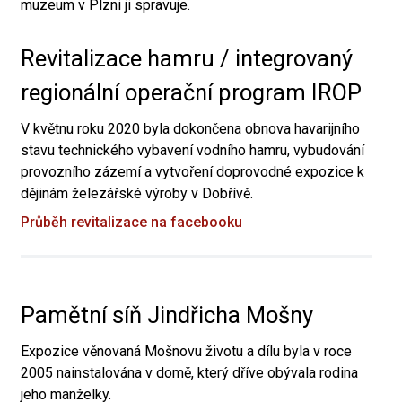
muzeum v Plzni ji spravuje.
Revitalizace hamru / integrovaný
regionální operační program IROP
V květnu roku 2020 byla dokončena obnova havarijního
stavu technického vybavení vodního hamru, vybudování
provozního zázemí a vytvoření doprovodné expozice k
dějinám železářské výroby v Dobřívě.
Průběh revitalizace na facebooku
Pamětní síň Jindřicha Mošny
Expozice věnovaná Mošnovu životu a dílu byla v roce
2005 nainstalována v domě, který dříve obývala rodina
jeho manželky.