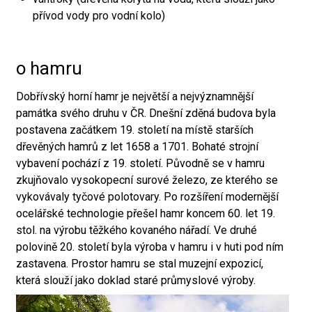
přívod vody pro vodní kolo)
o hamru
Dobřívský horní hamr je největší a nejvýznamnější
památka svého druhu v ČR. Dnešní zděná budova byla
postavena začátkem 19. století na místě starších
dřevěných hamrů z let 1658 a 1701. Bohaté strojní
vybavení pochází z 19. století. Původně se v hamru
zkujňovalo vysokopecní surové železo, ze kterého se
vykovávaly tyčové polotovary. Po rozšíření modernější
ocelářské technologie přešel hamr koncem 60. let 19.
stol. na výrobu těžkého kovaného nářadí. Ve druhé
polovině 20. století byla výroba v hamru i v huti pod ním
zastavena. Prostor hamru se stal muzejní expozicí,
která slouží jako doklad staré průmyslové výroby.