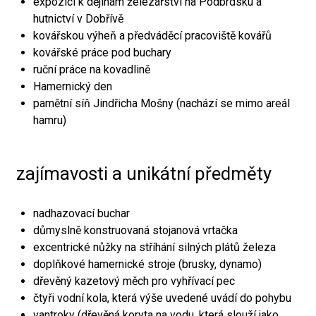
expozici k dějinám železářství na Podbrdsku a
hutnictví v Dobřívě
kovářskou výheň a předváděcí pracoviště kovářů
kovářské práce pod buchary
ruční práce na kovadlině
Hamernický den
pamětní síň Jindřicha Mošny (nachází se mimo areál
hamru)
zajímavosti a unikátní předměty
nadhazovací buchar
důmyslně konstruovaná stojanová vrtačka
excentrické nůžky na stříhání silných plátů železa
doplňkové hamernické stroje (brusky, dynamo)
dřevěný kazetový měch pro vyhřívací pec
čtyři vodní kola, která výše uvedené uvádí do pohybu
vantroky (dřevěná koryta na vodu, která slouží jako