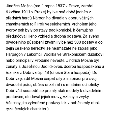
Jindřich Mošna (nar. 1.srpna 1837 v Praze, zemřel
6.května 1911 v Praze) byl ve své době jedním z
předních herců Národního divadla v oboru vážných
charakterních rolí i rolí veseloherních. Vrcholem jeho
tvorby pak byly postavy tragikomické, k čemuž ho
předurčoval i jeho vzhled a drobná postava. Za svého
divadelního působení ztvárnil více než 500 postav a do
dějin českého herectví se nesmazatelně zapsal jako
Harpagon v Lakomci, Vocílka ve Strakonickém dudákovi
nebo principál v Prodané nevěstě. Jindřich Mošna byl
ženatý s Josefínou Jedličkovou, dcerou hospodského a
řezníka z Dobříva č.p. 48 (dnešní Stará hospoda). Do
Dobříva jezdil Mošna čerpat síly a inspiraci pro svoji
divadelní práci, občas si zahrál i s místními ochotníky.
Dobřívští sousedé se pro něj stali modely k divadelním
postavám, studoval jejich mravy, vztahy a zvyky.
Všechny jím vytvořené postavy tak v sobě nesly otisk
ryze českých charakterů.