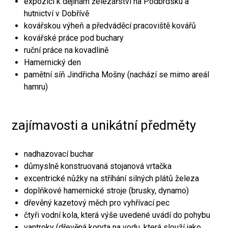
expozici k dějinám železářství na Podbrdsku a
hutnictví v Dobřívě
kovářskou výheň a předváděcí pracoviště kovářů
kovářské práce pod buchary
ruční práce na kovadlině
Hamernický den
pamětní síň Jindřicha Mošny (nachází se mimo areál
hamru)
zajímavosti a unikátní předměty
nadhazovací buchar
důmyslně konstruovaná stojanová vrtačka
excentrické nůžky na stříhání silných plátů železa
doplňkové hamernické stroje (brusky, dynamo)
dřevěný kazetový měch pro vyhřívací pec
čtyři vodní kola, která výše uvedené uvádí do pohybu
vantroky (dřevěná koryta na vodu, která slouží jako