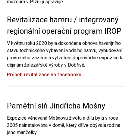
muzeum v Plzni ji spravuje.
Revitalizace hamru / integrovaný
regionální operační program IROP
V květnu roku 2020 byla dokončena obnova havarijního
stavu technického vybavení vodního hamru, vybudování
provozního zázemí a vytvoření doprovodné expozice k
dějinám železářské výroby v Dobřívě.
Průběh revitalizace na facebooku
Pamětní síň Jindřicha Mošny
Expozice věnovaná Mošnovu životu a dílu byla v roce
2005 nainstalována v domě, který dříve obývala rodina
jeho manželky.