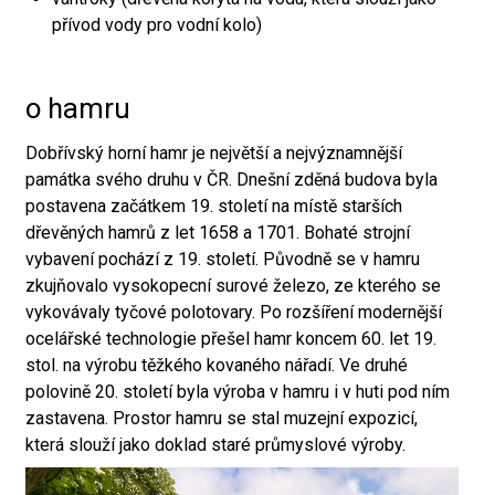
přívod vody pro vodní kolo)
o hamru
Dobřívský horní hamr je největší a nejvýznamnější
památka svého druhu v ČR. Dnešní zděná budova byla
postavena začátkem 19. století na místě starších
dřevěných hamrů z let 1658 a 1701. Bohaté strojní
vybavení pochází z 19. století. Původně se v hamru
zkujňovalo vysokopecní surové železo, ze kterého se
vykovávaly tyčové polotovary. Po rozšíření modernější
ocelářské technologie přešel hamr koncem 60. let 19.
stol. na výrobu těžkého kovaného nářadí. Ve druhé
polovině 20. století byla výroba v hamru i v huti pod ním
zastavena. Prostor hamru se stal muzejní expozicí,
která slouží jako doklad staré průmyslové výroby.