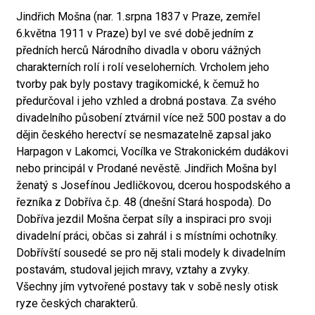
Jindřich Mošna (nar. 1.srpna 1837 v Praze, zemřel
6.května 1911 v Praze) byl ve své době jedním z
předních herců Národního divadla v oboru vážných
charakterních rolí i rolí veseloherních. Vrcholem jeho
tvorby pak byly postavy tragikomické, k čemuž ho
předurčoval i jeho vzhled a drobná postava. Za svého
divadelního působení ztvárnil více než 500 postav a do
dějin českého herectví se nesmazatelně zapsal jako
Harpagon v Lakomci, Vocílka ve Strakonickém dudákovi
nebo principál v Prodané nevěstě. Jindřich Mošna byl
ženatý s Josefínou Jedličkovou, dcerou hospodského a
řezníka z Dobříva č.p. 48 (dnešní Stará hospoda). Do
Dobříva jezdil Mošna čerpat síly a inspiraci pro svoji
divadelní práci, občas si zahrál i s místními ochotníky.
Dobřívští sousedé se pro něj stali modely k divadelním
postavám, studoval jejich mravy, vztahy a zvyky.
Všechny jím vytvořené postavy tak v sobě nesly otisk
ryze českých charakterů.