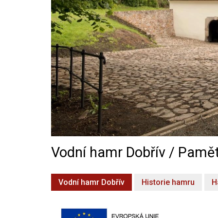
Vodní hamr Dobřív / Pamět
Vodní hamr Dobřív
Historie hamru
H