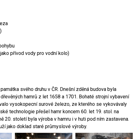
leza
)
 pohybu
 jako přívod vody pro vodní kolo)
ší památka svého druhu v ČR. Dnešní zděná budova byla
 dřevěných hamrů z let 1658 a 1701. Bohaté strojní vybavení
ovalo vysokopecní surové železo, ze kterého se vykovávaly
ské technologie přešel hamr koncem 60. let 19. stol. na
 20. století byla výroba v hamru i v huti pod ním zastavena.
ouží jako doklad staré průmyslové výroby.