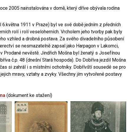
oce 2005 nainstalována v domě, který dříve obývala rodina
l 6.května 1911 v Praze) byl ve své době jedním z předních
ních rolí i rolí veseloherních. Vrcholem jeho tvorby pak byly
jeho vzhled a drobná postava. Za svého divadelního působení
 herectví se nesmazatelně zapsal jako Harpagon v Lakomci,
 v Prodané nevěstě. Jindřich Mošna byl ženatý s Josefínou
říva č.p. 48 (dnešní Stará hospoda). Do Dobříva jezdil Mošna
občas si zahrál i s místními ochotníky. Dobřívští sousedé se pro
 jejich mravy, vztahy a zvyky. Všechny jím vytvořené postavy
šna
(dokument ke stažení)