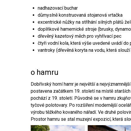
nadhazovací buchar
důmyslně konstruovaná stojanová vrtačka
excentrické nůžky na stříhání silných plátů že
doplňkové hamernické stroje (brusky, dynamo
dřevěný kazetový měch pro vyhřívací pec
čtyři vodní kola, která výše uvedené uvádí do
vantroky (dřevěná koryta na vodu, která slouží
o hamru
Dobřívský horní hamr je největší a nejvýznamněj
postavena začátkem 19. století na místě starších
pochází z 19. století. Původně se v hamru zkujň
tyčové polotovary. Po rozšíření modernější ocelář
výrobu těžkého kovaného nářadí. Ve druhé polovině
Prostor hamru se stal muzejní expozicí, která sl