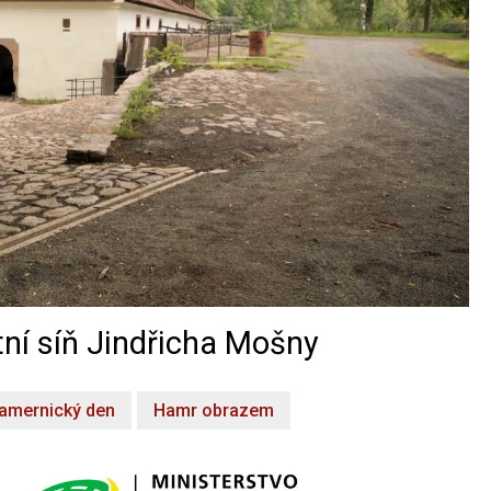
ní síň Jindřicha Mošny
amernický den
Hamr obrazem