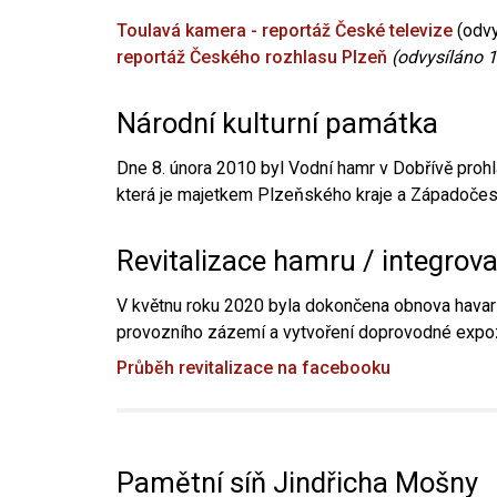
Toulavá kamera - reportáž České televize
(odvy
reportáž Českého rozhlasu Plzeň
(odvysíláno 1
Národní kulturní památka
Dne 8. února 2010 byl Vodní hamr v Dobřívě prohl
která je majetkem Plzeňského kraje a Západočesk
Revitalizace hamru / integrov
V květnu roku 2020 byla dokončena obnova havari
provozního zázemí a vytvoření doprovodné expoz
Průběh revitalizace na facebooku
Pamětní síň Jindřicha Mošny