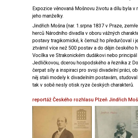
Expozice věnovaná Mošnovu životu a dílu byla v r
jeho manželky.
Jindřich Mošna (nar. 1.srpna 1837 v Praze, zemře
herců Národního divadla v oboru vážných charakter
postavy tragikomické, k čemuž ho předurčoval i 
ztvárnil více než 500 postav a do dějin českého
Vocílka ve Strakonickém dudákovi nebo principál
Jedličkovou, dcerou hospodského a řezníka z Dob
čerpat síly a inspiraci pro svoji divadelní práci, 
něj stali modely k divadelním postavám, studoval
tak v sobě nesly otisk ryze českých charakterů.
reportáž Českého rozhlasu Plzeň
Jindřich Mo