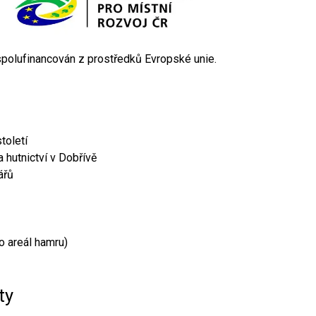
 spolufinancován z prostředků Evropské unie.
toletí
 hutnictví v Dobřívě
ářů
o areál hamru)
ty