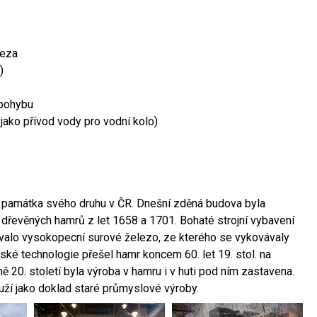
leza
)
 pohybu
 jako přívod vody pro vodní kolo)
ší památka svého druhu v ČR. Dnešní zděná budova byla
 dřevěných hamrů z let 1658 a 1701. Bohaté strojní vybavení
ovalo vysokopecní surové železo, ze kterého se vykovávaly
ské technologie přešel hamr koncem 60. let 19. stol. na
 20. století byla výroba v hamru i v huti pod ním zastavena.
ouží jako doklad staré průmyslové výroby.