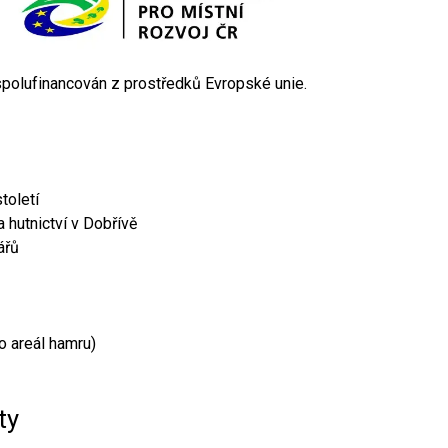
 spolufinancován z prostředků Evropské unie.
toletí
 hutnictví v Dobřívě
ářů
o areál hamru)
ty