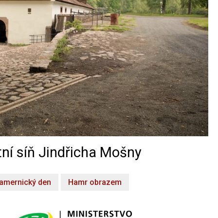
ní síň Jindřicha Mošny
amernický den
Hamr obrazem