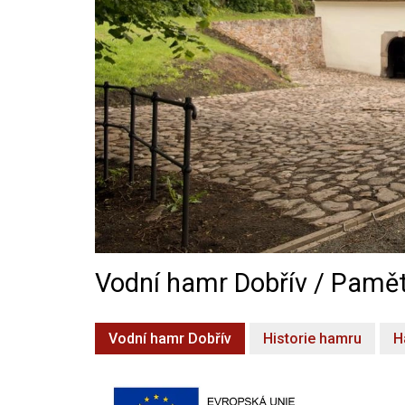
Vodní hamr Dobřív / Pamět
Vodní hamr Dobřív
Historie hamru
H