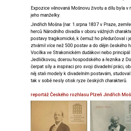
Expozice věnovaná Mošnovu životu a dílu byla v r
jeho manželky.
Jindřich Mošna (nar. 1.srpna 1837 v Praze, zemře
herců Národního divadla v oboru vážných charakter
postavy tragikomické, k čemuž ho předurčoval i 
ztvárnil více než 500 postav a do dějin českého
Vocílka ve Strakonickém dudákovi nebo principál
Jedličkovou, dcerou hospodského a řezníka z Dob
čerpat síly a inspiraci pro svoji divadelní práci, 
něj stali modely k divadelním postavám, studoval
tak v sobě nesly otisk ryze českých charakterů.
reportáž Českého rozhlasu Plzeň
Jindřich Mo