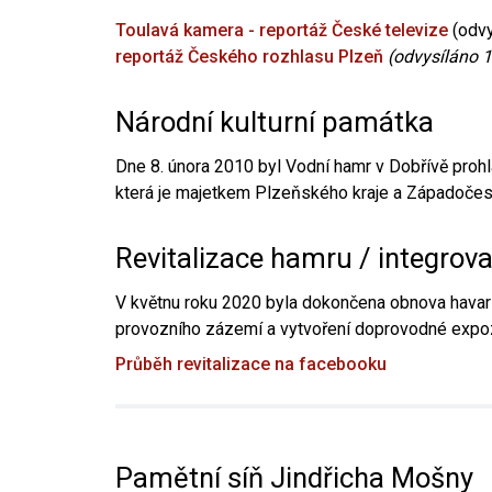
Toulavá kamera - reportáž České televize
(odvy
reportáž Českého rozhlasu Plzeň
(odvysíláno 1
Národní kulturní památka
Dne 8. února 2010 byl Vodní hamr v Dobřívě prohl
která je majetkem Plzeňského kraje a Západočesk
Revitalizace hamru / integrov
V květnu roku 2020 byla dokončena obnova havari
provozního zázemí a vytvoření doprovodné expoz
Průběh revitalizace na facebooku
Pamětní síň Jindřicha Mošny