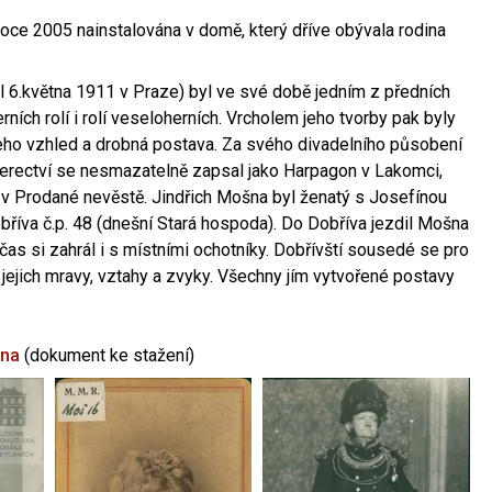
oce 2005 nainstalována v domě, který dříve obývala rodina
l 6.května 1911 v Praze) byl ve své době jedním z předních
ních rolí i rolí veseloherních. Vrcholem jeho tvorby pak byly
jeho vzhled a drobná postava. Za svého divadelního působení
 herectví se nesmazatelně zapsal jako Harpagon v Lakomci,
 v Prodané nevěstě. Jindřich Mošna byl ženatý s Josefínou
říva č.p. 48 (dnešní Stará hospoda). Do Dobříva jezdil Mošna
občas si zahrál i s místními ochotníky. Dobřívští sousedé se pro
 jejich mravy, vztahy a zvyky. Všechny jím vytvořené postavy
šna
(dokument ke stažení)