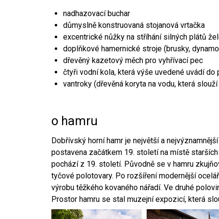
nadhazovací buchar
důmyslně konstruovaná stojanová vrtačka
excentrické nůžky na stříhání silných plátů že
doplňkové hamernické stroje (brusky, dynamo
dřevěný kazetový měch pro vyhřívací pec
čtyři vodní kola, která výše uvedené uvádí do
vantroky (dřevěná koryta na vodu, která slouží
o hamru
Dobřívský horní hamr je největší a nejvýznamněj
postavena začátkem 19. století na místě starších
pochází z 19. století. Původně se v hamru zkujň
tyčové polotovary. Po rozšíření modernější ocelář
výrobu těžkého kovaného nářadí. Ve druhé polovině
Prostor hamru se stal muzejní expozicí, která sl