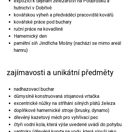
expozici k dějinám železářství na Podbrdsku a
hutnictví v Dobřívě
kovářskou výheň a předváděcí pracoviště kovářů
kovářské práce pod buchary
ruční práce na kovadlině
Hamernický den
pamětní síň Jindřicha Mošny (nachází se mimo areál
hamru)
zajímavosti a unikátní předměty
nadhazovací buchar
důmyslně konstruovaná stojanová vrtačka
excentrické nůžky na stříhání silných plátů železa
doplňkové hamernické stroje (brusky, dynamo)
dřevěný kazetový měch pro vyhřívací pec
čtyři vodní kola, která výše uvedené uvádí do pohybu
vantroky (dřevěná koryta na vodu, která slouží jako