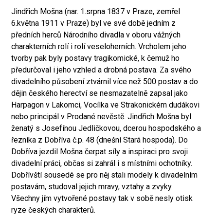
Jindřich Mošna (nar. 1.srpna 1837 v Praze, zemřel
6.května 1911 v Praze) byl ve své době jedním z
předních herců Národního divadla v oboru vážných
charakterních rolí i rolí veseloherních. Vrcholem jeho
tvorby pak byly postavy tragikomické, k čemuž ho
předurčoval i jeho vzhled a drobná postava. Za svého
divadelního působení ztvárnil více než 500 postav a do
dějin českého herectví se nesmazatelně zapsal jako
Harpagon v Lakomci, Vocílka ve Strakonickém dudákovi
nebo principál v Prodané nevěstě. Jindřich Mošna byl
ženatý s Josefínou Jedličkovou, dcerou hospodského a
řezníka z Dobříva č.p. 48 (dnešní Stará hospoda). Do
Dobříva jezdil Mošna čerpat síly a inspiraci pro svoji
divadelní práci, občas si zahrál i s místními ochotníky.
Dobřívští sousedé se pro něj stali modely k divadelním
postavám, studoval jejich mravy, vztahy a zvyky.
Všechny jím vytvořené postavy tak v sobě nesly otisk
ryze českých charakterů.