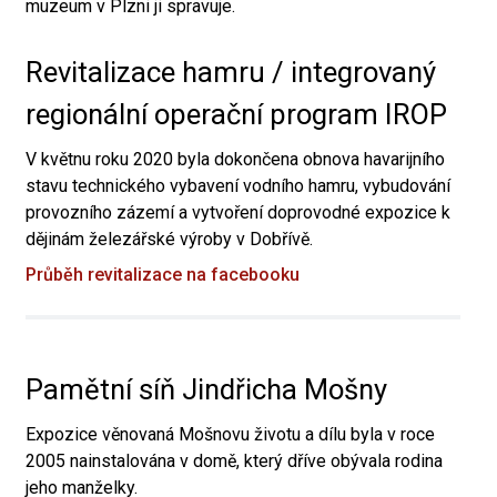
muzeum v Plzni ji spravuje.
Revitalizace hamru / integrovaný
regionální operační program IROP
V květnu roku 2020 byla dokončena obnova havarijního
stavu technického vybavení vodního hamru, vybudování
provozního zázemí a vytvoření doprovodné expozice k
dějinám železářské výroby v Dobřívě.
Průběh revitalizace na facebooku
Pamětní síň Jindřicha Mošny
Expozice věnovaná Mošnovu životu a dílu byla v roce
2005 nainstalována v domě, který dříve obývala rodina
jeho manželky.