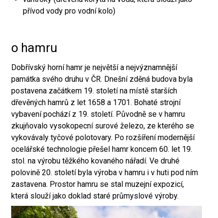
přívod vody pro vodní kolo)
o hamru
Dobřívský horní hamr je největší a nejvýznamnější
památka svého druhu v ČR. Dnešní zděná budova byla
postavena začátkem 19. století na místě starších
dřevěných hamrů z let 1658 a 1701. Bohaté strojní
vybavení pochází z 19. století. Původně se v hamru
zkujňovalo vysokopecní surové železo, ze kterého se
vykovávaly tyčové polotovary. Po rozšíření modernější
ocelářské technologie přešel hamr koncem 60. let 19.
stol. na výrobu těžkého kovaného nářadí. Ve druhé
polovině 20. století byla výroba v hamru i v huti pod ním
zastavena. Prostor hamru se stal muzejní expozicí,
která slouží jako doklad staré průmyslové výroby.