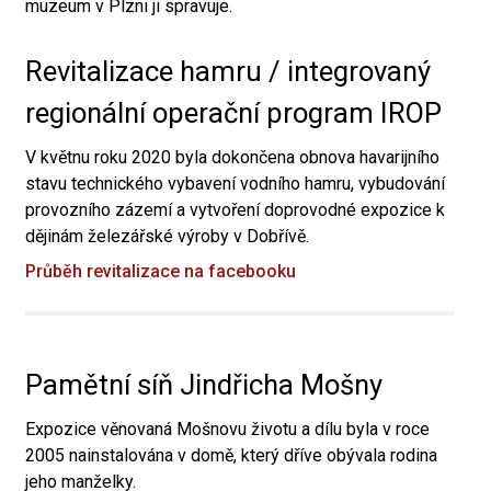
muzeum v Plzni ji spravuje.
Revitalizace hamru / integrovaný
regionální operační program IROP
V květnu roku 2020 byla dokončena obnova havarijního
stavu technického vybavení vodního hamru, vybudování
provozního zázemí a vytvoření doprovodné expozice k
dějinám železářské výroby v Dobřívě.
Průběh revitalizace na facebooku
Pamětní síň Jindřicha Mošny
Expozice věnovaná Mošnovu životu a dílu byla v roce
2005 nainstalována v domě, který dříve obývala rodina
jeho manželky.