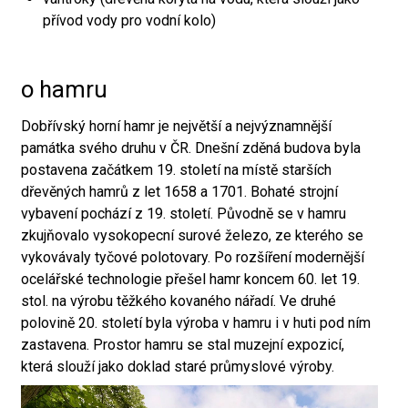
přívod vody pro vodní kolo)
o hamru
Dobřívský horní hamr je největší a nejvýznamnější
památka svého druhu v ČR. Dnešní zděná budova byla
postavena začátkem 19. století na místě starších
dřevěných hamrů z let 1658 a 1701. Bohaté strojní
vybavení pochází z 19. století. Původně se v hamru
zkujňovalo vysokopecní surové železo, ze kterého se
vykovávaly tyčové polotovary. Po rozšíření modernější
ocelářské technologie přešel hamr koncem 60. let 19.
stol. na výrobu těžkého kovaného nářadí. Ve druhé
polovině 20. století byla výroba v hamru i v huti pod ním
zastavena. Prostor hamru se stal muzejní expozicí,
která slouží jako doklad staré průmyslové výroby.