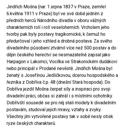
Jindřich Mošna (nar. 1.srpna 1837 v Praze, zemřel
6.května 1911 v Praze) byl ve své době jedním z
předních herců Národního divadla v oboru vážných
charakterních rolí i rolí veseloherních. Vrcholem jeho
tvorby pak byly postavy tragikomické, k čemuž ho
předurčoval i jeho vzhled a drobná postava. Za svého
divadelního působení ztvárnil více než 500 postav a do
dějin českého herectví se nesmazatelně zapsal jako
Harpagon v Lakomci, Vocílka ve Strakonickém dudákovi
nebo principál v Prodané nevěstě. Jindřich Mošna byl
ženatý s Josefínou Jedličkovou, dcerou hospodského a
řezníka z Dobříva č.p. 48 (dnešní Stará hospoda). Do
Dobříva jezdil Mošna čerpat síly a inspiraci pro svoji
divadelní práci, občas si zahrál i s místními ochotníky.
Dobřívští sousedé se pro něj stali modely k divadelním
postavám, studoval jejich mravy, vztahy a zvyky.
Všechny jím vytvořené postavy tak v sobě nesly otisk
ryze českých charakterů.