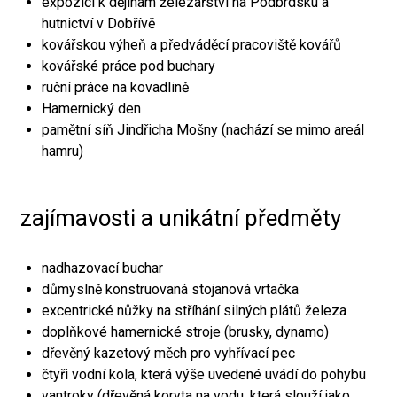
expozici k dějinám železářství na Podbrdsku a
hutnictví v Dobřívě
kovářskou výheň a předváděcí pracoviště kovářů
kovářské práce pod buchary
ruční práce na kovadlině
Hamernický den
pamětní síň Jindřicha Mošny (nachází se mimo areál
hamru)
zajímavosti a unikátní předměty
nadhazovací buchar
důmyslně konstruovaná stojanová vrtačka
excentrické nůžky na stříhání silných plátů železa
doplňkové hamernické stroje (brusky, dynamo)
dřevěný kazetový měch pro vyhřívací pec
čtyři vodní kola, která výše uvedené uvádí do pohybu
vantroky (dřevěná koryta na vodu, která slouží jako