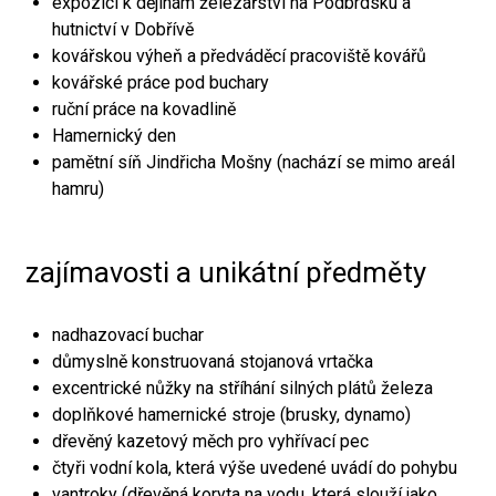
expozici k dějinám železářství na Podbrdsku a
hutnictví v Dobřívě
kovářskou výheň a předváděcí pracoviště kovářů
kovářské práce pod buchary
ruční práce na kovadlině
Hamernický den
pamětní síň Jindřicha Mošny (nachází se mimo areál
hamru)
zajímavosti a unikátní předměty
nadhazovací buchar
důmyslně konstruovaná stojanová vrtačka
excentrické nůžky na stříhání silných plátů železa
doplňkové hamernické stroje (brusky, dynamo)
dřevěný kazetový měch pro vyhřívací pec
čtyři vodní kola, která výše uvedené uvádí do pohybu
vantroky (dřevěná koryta na vodu, která slouží jako