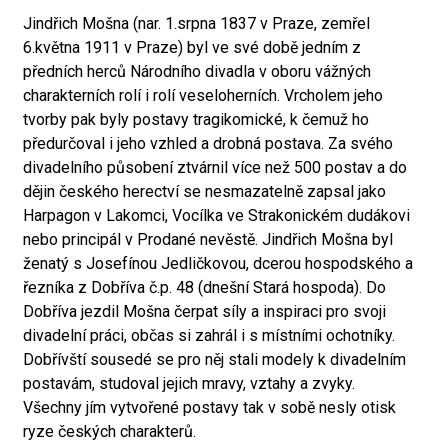
Jindřich Mošna (nar. 1.srpna 1837 v Praze, zemřel
6.května 1911 v Praze) byl ve své době jedním z
předních herců Národního divadla v oboru vážných
charakterních rolí i rolí veseloherních. Vrcholem jeho
tvorby pak byly postavy tragikomické, k čemuž ho
předurčoval i jeho vzhled a drobná postava. Za svého
divadelního působení ztvárnil více než 500 postav a do
dějin českého herectví se nesmazatelně zapsal jako
Harpagon v Lakomci, Vocílka ve Strakonickém dudákovi
nebo principál v Prodané nevěstě. Jindřich Mošna byl
ženatý s Josefínou Jedličkovou, dcerou hospodského a
řezníka z Dobříva č.p. 48 (dnešní Stará hospoda). Do
Dobříva jezdil Mošna čerpat síly a inspiraci pro svoji
divadelní práci, občas si zahrál i s místními ochotníky.
Dobřívští sousedé se pro něj stali modely k divadelním
postavám, studoval jejich mravy, vztahy a zvyky.
Všechny jím vytvořené postavy tak v sobě nesly otisk
ryze českých charakterů.