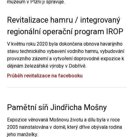
muzeum v Plzni ji spravuje.
Revitalizace hamru / integrovaný
regionální operační program IROP
V květnu roku 2020 byla dokončena obnova havarijního
stavu technického vybavení vodního hamru, vybudování
provozního zázemí a vytvoření doprovodné expozice k
dějinám železářské výroby v Dobřívě.
Průběh revitalizace na facebooku
Pamětní síň Jindřicha Mošny
Expozice věnovaná Mošnovu životu a dílu byla v roce
2005 nainstalována v domě, který dříve obývala rodina
jeho manželky.