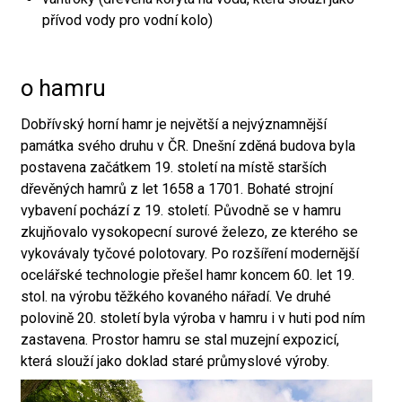
přívod vody pro vodní kolo)
o hamru
Dobřívský horní hamr je největší a nejvýznamnější
památka svého druhu v ČR. Dnešní zděná budova byla
postavena začátkem 19. století na místě starších
dřevěných hamrů z let 1658 a 1701. Bohaté strojní
vybavení pochází z 19. století. Původně se v hamru
zkujňovalo vysokopecní surové železo, ze kterého se
vykovávaly tyčové polotovary. Po rozšíření modernější
ocelářské technologie přešel hamr koncem 60. let 19.
stol. na výrobu těžkého kovaného nářadí. Ve druhé
polovině 20. století byla výroba v hamru i v huti pod ním
zastavena. Prostor hamru se stal muzejní expozicí,
která slouží jako doklad staré průmyslové výroby.